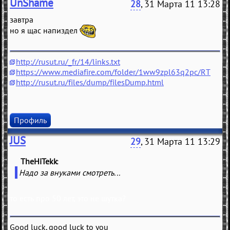
UnShame
28
, 31 Марта 11 13:28
завтра
но я щас напиздел
http://rusut.ru/_fr/14/links.txt
https://www.mediafire.com/folder/1ww9zpl63q2pc/RT
http://rusut.ru/files/dump/filesDump.html
Профиль
JUS
29
, 31 Марта 11 13:29
TheHiTekk
(
)
Надо за внуками смотреть...
то есть про 50 лет, это не шутка?
Good luck, good luck to you