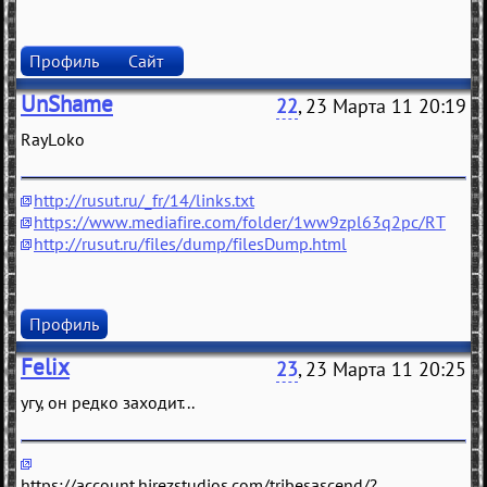
Профиль
Сайт
UnShame
22
, 23 Марта 11 20:19
RayLoko
http://rusut.ru/_fr/14/links.txt
https://www.mediafire.com/folder/1ww9zpl63q2pc/RT
http://rusut.ru/files/dump/filesDump.html
Профиль
Felix
23
, 23 Марта 11 20:25
угу, он редко заходит...
https://account.hirezstudios.com/tribesascend/?