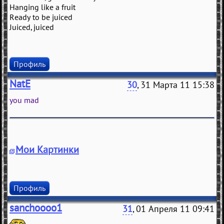
Hanging like a fruit
Ready to be juiced
Juiced, juiced
Профиль
NatE
30
, 31 Марта 11 15:38
you mad
Мои Картинки
Профиль
sanchoooo1
31
, 01 Апреля 11 09:41