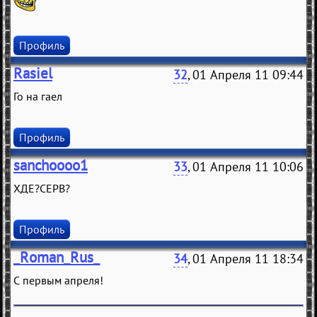
Профиль
Rasiel
32
, 01 Апреля 11 09:44
Го на гаел
Профиль
sanchoooo1
33
, 01 Апреля 11 10:06
ХДЕ?СЕРВ?
Профиль
_Roman_Rus_
34
, 01 Апреля 11 18:34
С первым апреля!