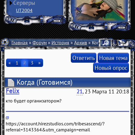
Серверы
UT2004
Главная
»
Форум
»
История
»
Архив
» Когда
Ответить
Новая тема
«
1
2
3
»
Новый опрос
Когда
(Готовимся)
Felix
21
, 23 Марта 11 20:18
кто будет организатором?
https://account.hirezstudios.com/tribesascend/?
referral=3143364&utm_campaign=email