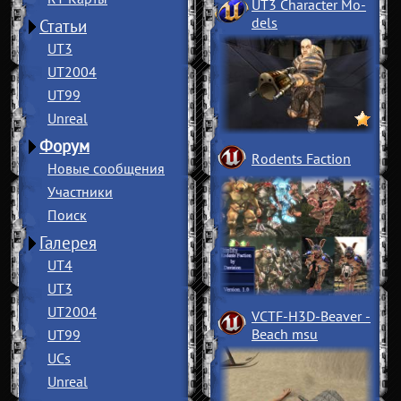
UT3 Character Mo
­
dels
Статьи
UT3
UT2004
UT99
Unreal
Форум
Rodents Faction
Новые сообщения
Участники
Поиск
Галерея
UT4
UT3
UT2004
VCTF-H3D-Beaver
­
Beach msu
UT99
UCs
Unreal