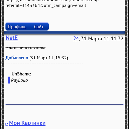
referral=3143364&utm_campaign=email
Профиль
Сайт
NatE
24
, 31 Марта 11 11:32
ждать ничего снова
Добавлено
(31 Март 11, 15:32)
---------------------------------------------
UnShame
(
)
RayLoko
Мои Картинки