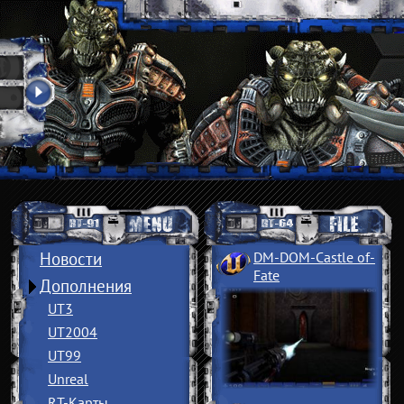
Новости
DM-DOM-Castle of
­
Fate
Дополнения
UT3
UT2004
UT99
Unreal
RT-Карты