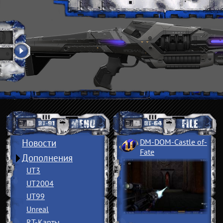
Новости
DM-DOM-Castle of
­
Fate
Дополнения
UT3
UT2004
UT99
Unreal
RT-Карты