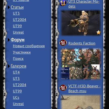
UT3 Character Mo
­
dels
Статьи
UT3
UT2004
UT99
Unreal
Форум
Rodents Faction
Новые сообщения
Участники
Поиск
Галерея
UT4
UT3
UT2004
VCTF-H3D-Beaver
­
Beach msu
UT99
UCs
Unreal