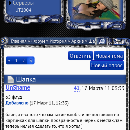
Серверы
UT2004
Главная
»
Форум
»
История
»
Архив
» Шапка
Ответить
Новая тема
«
1
2
3
Новый опрос
Шапка
UnShame
41
, 17 Марта 11 09:33
о5 флуд
Добавлено
(17 Март 11, 12:33)
---------------------------------------------
блин, из-за того что мы такие жлобы и не поставили на
картинках для шапки прозрачность в черных местах, там
теперь нельзя сделать то, что я хотел(