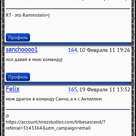
RT - это Rammstein=)
Профиль
sanchoooo1
164
, 10 Февраля 11 19:26
лол давай в мою команду)
Профиль
Felix
165
, 19 Февраля 11 13:32
мож дрaгон в комaнду Сaнчо, a я с Антиллом
https://account.hirezstudios.com/tribesascend/?
referral=3143364&utm_campaign=email