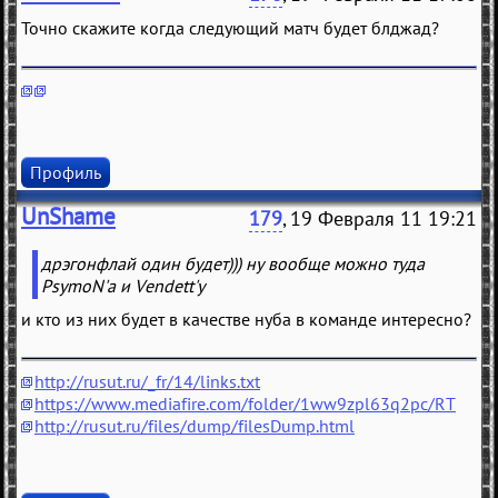
Точно скажите когда следующий матч будет блджад?
Профиль
UnShame
179
, 19 Февраля 11 19:21
дрэгонфлай один будет))) ну вообще можно туда
PsymoN'а и Vendett'у
и кто из них будет в качестве нуба в команде интересно?
http://rusut.ru/_fr/14/links.txt
https://www.mediafire.com/folder/1ww9zpl63q2pc/RT
http://rusut.ru/files/dump/filesDump.html