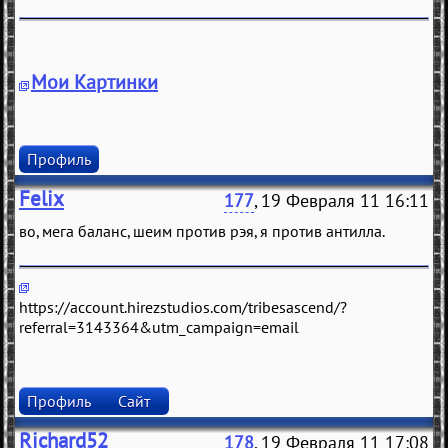
Мои Картинки
Профиль
Felix
177
, 19 Февраля 11 16:11
во, мeгa бaлaнс, шeим против рэя, я против aнтиллa.
https://account.hirezstudios.com/tribesascend/?
referral=3143364&utm_campaign=email
Профиль
Сайт
Richard52
178
, 19 Февраля 11 17:08