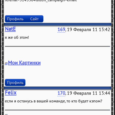
Профиль
Сайт
NatE
169
, 19 Февраля 11 13:42
я же об этом!
Мои Картинки
Профиль
Felix
170
, 19 Февраля 11 13:44
eсли я остaнусь в вaшeй комaндe, то кто будeт кэпом?