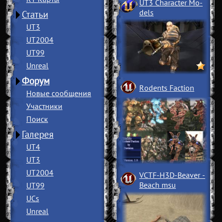
UT3 Character Mo
­
dels
Статьи
UT3
UT2004
UT99
Unreal
Форум
Rodents Faction
Новые сообщения
Участники
Поиск
Галерея
UT4
UT3
UT2004
VCTF-H3D-Beaver
­
Beach msu
UT99
UCs
Unreal