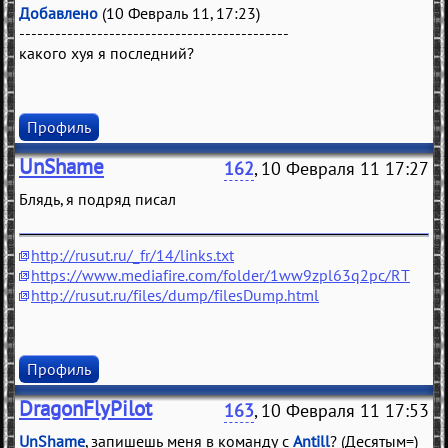
Добавлено
(10 Февраль 11, 17:23)
---------------------------------------------
какого хуя я последний?
Профиль
UnShame
162
, 10 Февраля 11 17:27
Блядь, я подряд писал
http://rusut.ru/_fr/14/links.txt
https://www.mediafire.com/folder/1ww9zpl63q2pc/RT
http://rusut.ru/files/dump/filesDump.html
Профиль
DragonFlyPilot
163
, 10 Февраля 11 17:53
UnShame
, запишешь меня в команду с
Antill
? (Десятым=)