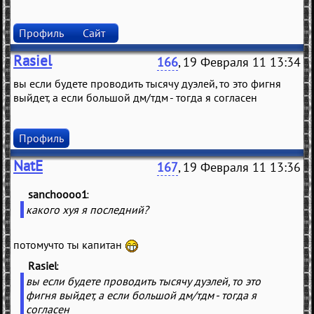
Профиль
Сайт
Rasiel
166
, 19 Февраля 11 13:34
вы если будете проводить тысячу дуэлей, то это фигня
выйдет, а если большой дм/тдм - тогда я согласен
Профиль
NatE
167
, 19 Февраля 11 13:36
sanchoooo1
(
)
какого хуя я последний?
потомучто ты капитан
Rasiel
(
)
вы если будете проводить тысячу дуэлей, то это
фигня выйдет, а если большой дм/тдм - тогда я
согласен