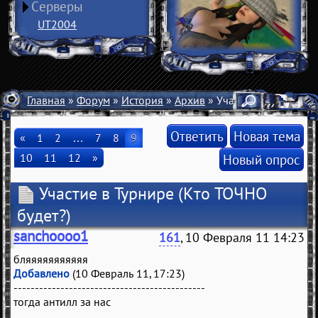
Серверы
UT2004
Главная
»
Форум
»
История
»
Архив
» Участие в Турнире
Ответить
Новая тема
«
1
2
…
7
8
9
10
11
12
»
Новый опрос
Участие в Турнире
(Кто ТОЧНО
будет?)
sanchoooo1
161
, 10 Февраля 11 14:23
бляяяяяяяяяяя
Добавлено
(10 Февраль 11, 17:23)
---------------------------------------------
тогда антилл за нас