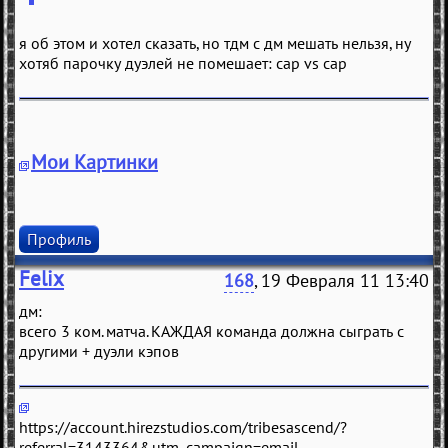
я об этом и хотел сказать, но тдм с дм мешать нельзя, ну
хотяб парочку дуэлей не помешает: cap vs cap
Мои Картинки
Профиль
Felix
168
, 19 Февраля 11 13:40
дм:
всeго 3 ком. мaтчa. КАЖДАЯ комaндa должнa сыгрaть с
другими + дуэли кэпов
https://account.hirezstudios.com/tribesascend/?
referral=3143364&utm_campaign=email