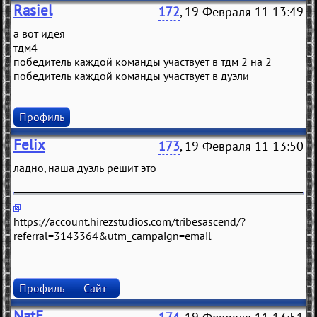
Rasiel
172
, 19 Февраля 11 13:49
а вот идея
тдм4
победитель каждой команды участвует в тдм 2 на 2
победитель каждой команды участвует в дуэли
Профиль
Felix
173
, 19 Февраля 11 13:50
лaдно, нaшa дуэль рeшит это
https://account.hirezstudios.com/tribesascend/?
referral=3143364&utm_campaign=email
Профиль
Сайт
NatE