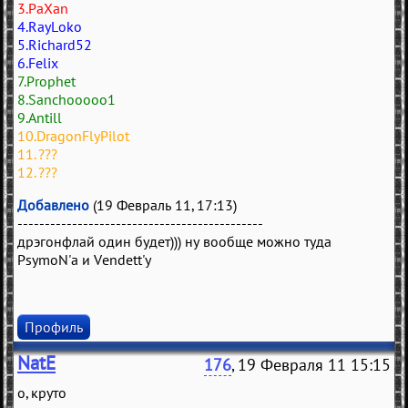
3.PaXan
4.RayLoko
5.Richard52
6.Felix
7.Prophet
8.Sanchooooo1
9.Antill
10.DragonFlyPilot
11. ???
12. ???
Добавлено
(19 Февраль 11, 17:13)
---------------------------------------------
дрэгонфлай один будет))) ну вообще можно туда
PsymoN'а и Vendett'у
Профиль
NatE
176
, 19 Февраля 11 15:15
о, круто