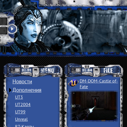
Новости
DM-DOM-Castle of
­
Fate
Дополнения
UT3
UT2004
UT99
Unreal
RT-Карты