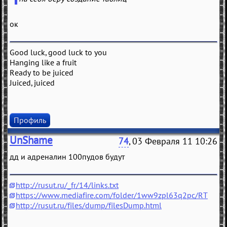
ок
Good luck, good luck to you
Hanging like a fruit
Ready to be juiced
Juiced, juiced
Профиль
UnShame
74
, 03 Февраля 11 10:26
дд и адреналин 100пудов будут
http://rusut.ru/_fr/14/links.txt
https://www.mediafire.com/folder/1ww9zpl63q2pc/RT
http://rusut.ru/files/dump/filesDump.html