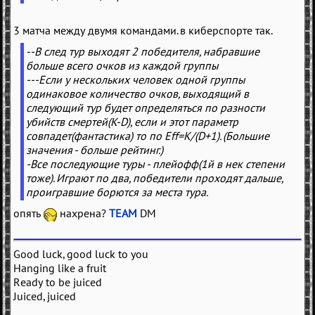
3 матча между двумя командами. в киберспорте так.
--В след тур выходят 2 победителя, набравшие
больше всего очков из каждой группы
---Если у нескольких человек одной группы
одинаковое количество очков, выходящий в
следующий тур будет определяться по разности
убийств смертей(K-D), если и этот параметр
совпадет(фантастика) то по Eff=K/(D+1). (Большие
значения - больше рейтинг.)
-Все последующие туры - плейофф(1й в нек степени
тоже). Играют по два, победители проходят дальше,
проигравшие борются за места тура.
опять
нахрена?
ТEAM
DM
Good luck, good luck to you
Hanging like a fruit
Ready to be juiced
Juiced, juiced