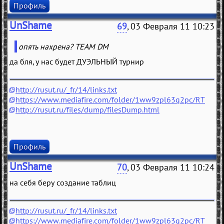
Профиль
UnShame
69
, 03 Февраля 11 10:23
опять нахрена? ТEAM DM
да бля, у нас будет ДУЭЛЬНЫЙ турнир
http://rusut.ru/_fr/14/links.txt
https://www.mediafire.com/folder/1ww9zpl63q2pc/RT
http://rusut.ru/files/dump/filesDump.html
Профиль
UnShame
70
, 03 Февраля 11 10:24
на себя беру создание таблиц
http://rusut.ru/_fr/14/links.txt
https://www.mediafire.com/folder/1ww9zpl63q2pc/RT