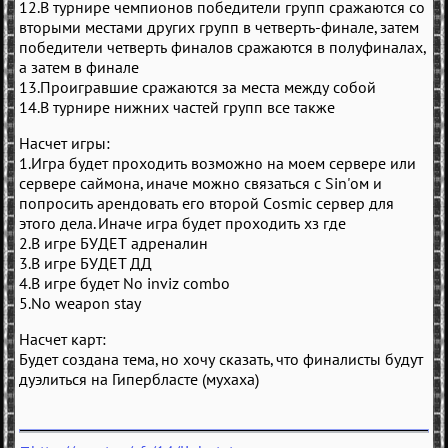
12.В турнире чемпионов победители групп сражаются со
вторыми местами других групп в четверть-финале, затем
победители четверть финалов сражаются в полуфиналах,
а затем в финале
13.Проигравшие сражаются за места между собой
14.В турнире нижних частей групп все также
Насчет игры:
1.Игра будет проходить возможно на моем сервере или
сервере саймона, иначе можно связаться с Sin'ом и
попросить арендовать его второй Cosmic сервер для
этого дела. Иначе игра будет проходить хз где
2.В игре БУДЕТ адреналин
3.В игре БУДЕТ ДД
4.В игре будет No inviz combo
5.No weapon stay
Насчет карт:
Будет создана тема, но хочу сказать, что финалисты будут
дуэлиться на Гипербласте (мухаха)