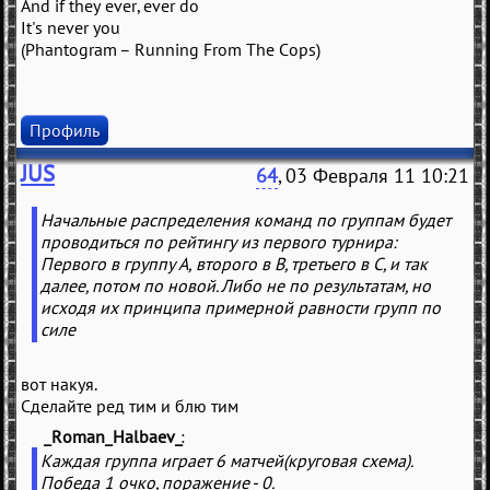
And if they ever, ever do
It's never you
(Phantogram – Running From The Cops)
Профиль
JUS
64
, 03 Февраля 11 10:21
Начальные распределения команд по группам будет
проводиться по рейтингу из первого турнира:
Первого в группу А, второго в В, третьего в С, и так
далее, потом по новой. Либо не по результатам, но
исходя их принципа примерной равности групп по
силе
вот накуя.
Сделайте ред тим и блю тим
_Roman_Halbaev_
(
)
Каждая группа играет 6 матчей(круговая схема).
Победа 1 очко, поражение - 0.