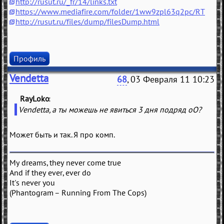
http://rusut.ru/_fr/14/links.txt
https://www.mediafire.com/folder/1ww9zpl63q2pc/RT
http://rusut.ru/files/dump/filesDump.html
Профиль
Vendetta
68
, 03 Февраля 11 10:23
RayLoko
(
)
Vendetta, а ты можешь не явиться 3 дня подряд оО?
Может быть и так. Я про комп.
My dreams, they never come true
And if they ever, ever do
It's never you
(Phantogram – Running From The Cops)