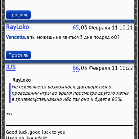
Профиль
RayLoko
65
, 03 Февраля 11 10:21
Vendetta
, а ты можешь не явиться 3 дня подряд оО?
Профиль
JUS
66
, 03 Февраля 11 10:22
RayLoko
(
)
Не исключается возможность договориться о
проведении игры во время просмотра другого матча
в зрителях(специально ибо так оно и будет в 80%)
???
Good luck, good luck to you
Hanging like a fruit