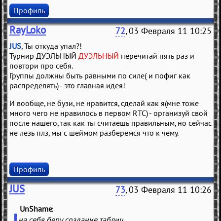
Профиль
RayLoko
72
, 03 Февраля 11 10:25
JUS
, Ты откуда упал?!
Турнир ДУЭЛЬНЫЙ
ДУЭЛЬНЫЙ
перечитай пять раз и
повтори про себя.
Группы должны быть равными по силе( и пофиг как
распределять) - это главная идея!
И вообще, не бузи, не нравится, сделай как я(мне тоже
много чего не нравилось в первом RTC) - организуй свой
после нашего, так как ты считаешь правильным, но сейчас
не лезь плз, мы с шеймом разберемся что к чему.
Профиль
JUS
73
, 03 Февраля 11 10:26
UnShame
(
)
на себя беру создание таблиц