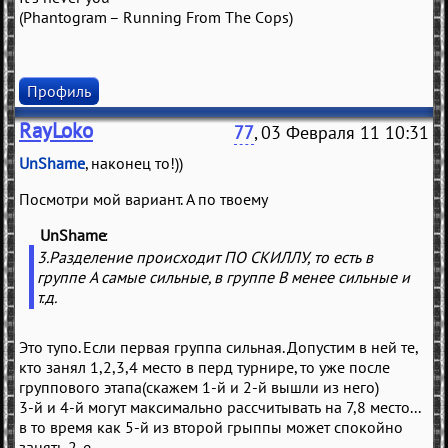
(Phantogram – Running From The Cops)
Профиль
RayLoko
77
, 03 Февраля 11 10:31
UnShame
, наконец то!))
Посмотри мой вариант. А по твоему
UnShame
(
)
3.Разделение происходит ПО СКИЛЛУ, то есть в
группе А самые сильные, в группе B менее сильные и
т.д.
Это тупо. Если первая группа сильная. Допустим в ней те,
кто занял 1,2,3,4 место в перд турнире, то уже после
группового этапа(скажем 1-й и 2-й вышли из него)
3-й и 4-й могут максимально рассчитывать на 7,8 место...
в то время как 5-й из второй грыппы может спокойно
занять 2-е