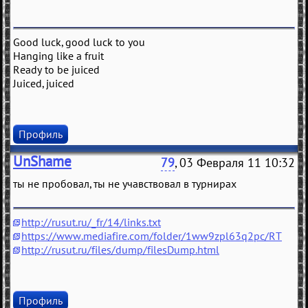
Good luck, good luck to you
Hanging like a fruit
Ready to be juiced
Juiced, juiced
Профиль
UnShame
79
, 03 Февраля 11 10:32
ты не пробовал, ты не учавствовал в турнирах
http://rusut.ru/_fr/14/links.txt
https://www.mediafire.com/folder/1ww9zpl63q2pc/RT
http://rusut.ru/files/dump/filesDump.html
Профиль