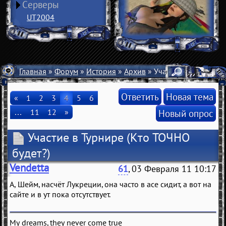
Серверы
UT2004
Главная
»
Форум
»
История
»
Архив
» Участие в Турнире
Ответить
Новая тема
«
1
2
3
4
5
6
…
11
12
»
Новый опрос
Участие в Турнире
(Кто ТОЧНО
будет?)
Vendetta
61
, 03 Февраля 11 10:17
А, Шейм, насчёт Лукреции, она часто в асе сидит, а вот на
сайте и в ут пока отсутствует.
My dreams, they never come true