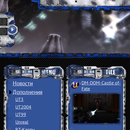
Новости
DM-DOM-Castle of
­
Fate
Дополнения
UT3
UT2004
UT99
Unreal
RT-Карты