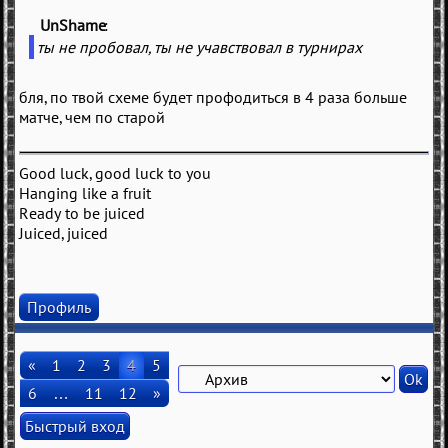
UnShame
(
)
ты не пробовал, ты не учавствовал в турнирах
бля, по твой схеме будет профодиться в 4 раза больше
матче, чем по старой
Good luck, good luck to you
Hanging like a fruit
Ready to be juiced
Juiced, juiced
Профиль
«
1
2
3
4
5
6
…
11
12
»