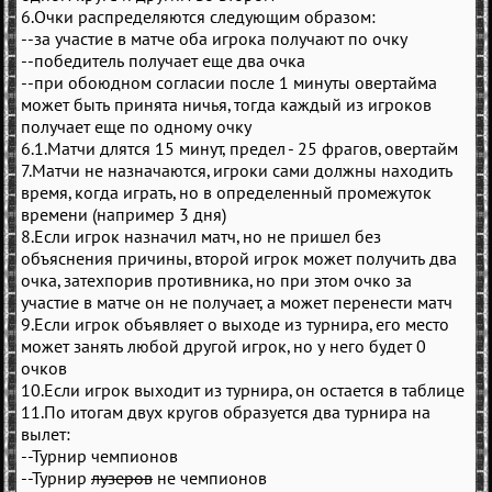
6.Очки распределяются следующим образом:
--за участие в матче оба игрока получают по очку
--победитель получает еще два очка
--при обоюдном согласии после 1 минуты овертайма
может быть принята ничья, тогда каждый из игроков
получает еще по одному очку
6.1.Матчи длятся 15 минут, предел - 25 фрагов, овертайм
7.Матчи не назначаются, игроки сами должны находить
время, когда играть, но в определенный промежуток
времени (например 3 дня)
8.Если игрок назначил матч, но не пришел без
объяснения причины, второй игрок может получить два
очка, затехпорив противника, но при этом очко за
участие в матче он не получает, а может перенести матч
9.Если игрок объявляет о выходе из турнира, его место
может занять любой другой игрок, но у него будет 0
очков
10.Если игрок выходит из турнира, он остается в таблице
11.По итогам двух кругов образуется два турнира на
вылет:
--Турнир чемпионов
--Турнир
лузеров
не чемпионов