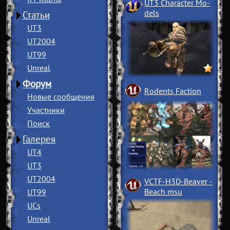
UT3 Character Mo
­
dels
Статьи
UT3
UT2004
UT99
Unreal
Форум
Rodents Faction
Новые сообщения
Участники
Поиск
Галерея
UT4
UT3
UT2004
VCTF-H3D-Beaver
­
Beach msu
UT99
UCs
Unreal