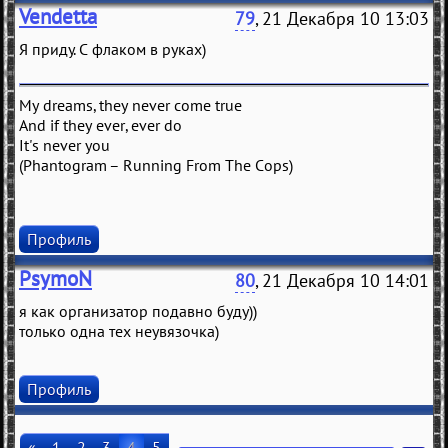
Vendetta
79
, 21 Декабря 10 13:03
Я приду. С флаком в руках)
My dreams, they never come true
And if they ever, ever do
It's never you
(Phantogram – Running From The Cops)
Профиль
PsymoN
80
, 21 Декабря 10 14:01
я как организатор подавно буду))
только одна тех неувязочка)
Профиль
«
1
2
3
4
5