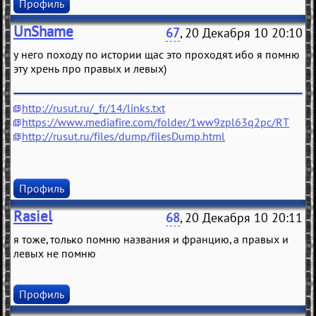
Профиль
UnShame
67
, 20 Декабря 10 20:10
у него походу по истории щас это проходят. ибо я помню
эту хрень про правых и левых)
http://rusut.ru/_fr/14/links.txt
https://www.mediafire.com/folder/1ww9zpl63q2pc/RT
http://rusut.ru/files/dump/filesDump.html
Профиль
Rasiel
68
, 20 Декабря 10 20:11
я тоже, только помню названия и францию, а правых и
левых не помню
Профиль