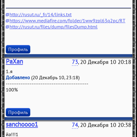
http://rusut.ru/_fr/14/links.txt
https://www.mediafire.com/folder/1ww9zpl63q2pc/RT
http://rusut.ru/files/dump/filesDump.html
Профиль
PaXan
73
, 20 Декабря 10 20:18
1. я
Добавлено
(20 Декабрь 10, 23:18)
---------------------------------------------
100%
Профиль
sanchoooo1
74
, 20 Декабря 10 20:38
йа!!!1