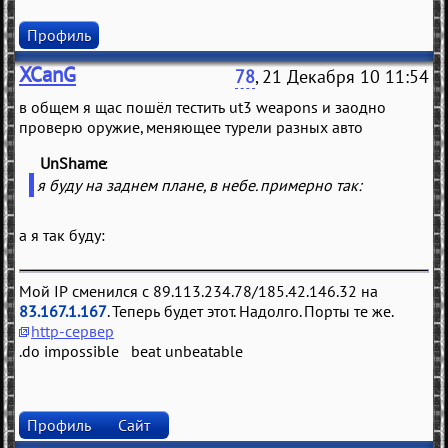
Профиль
XCanG
78
, 21 Декабря 10 11:54
в общем я щас пошёл тестить ut3 weapons и заодно
проверю оружие, меняющее турели разных авто
UnShame
(
)
я буду на заднем плане, в небе. примерно так:
а я так буду:
Мой IP сменился с 89.113.234.78/185.42.146.32 на
83.167.1.167
. Теперь будет этот. Надолго. Порты те же.
http-сервер
.do impossible beat unbeatable
Профиль
Сайт