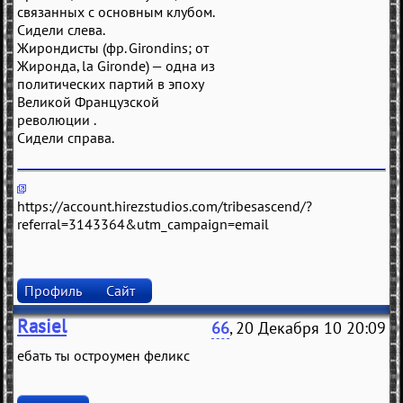
связанных с основным клубом.
Сидeли слeвa.
Жирондисты (фр. Girondins; от
Жиронда, la Gironde) — одна из
политических партий в эпоху
Великой Французской
революции .
Сидeли спрaвa.
https://account.hirezstudios.com/tribesascend/?
referral=3143364&utm_campaign=email
Профиль
Сайт
Rasiel
66
, 20 Декабря 10 20:09
ебать ты остроумен феликс