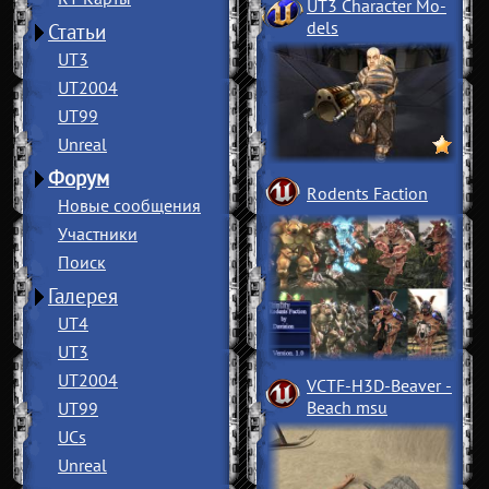
UT3 Character Mo
­
dels
Статьи
UT3
UT2004
UT99
Unreal
Форум
Rodents Faction
Новые сообщения
Участники
Поиск
Галерея
UT4
UT3
UT2004
VCTF-H3D-Beaver
­
Beach msu
UT99
UCs
Unreal