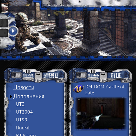
Новости
DM-DOM-Castle of
­
Fate
Дополнения
UT3
UT2004
UT99
Unreal
RT-Карты