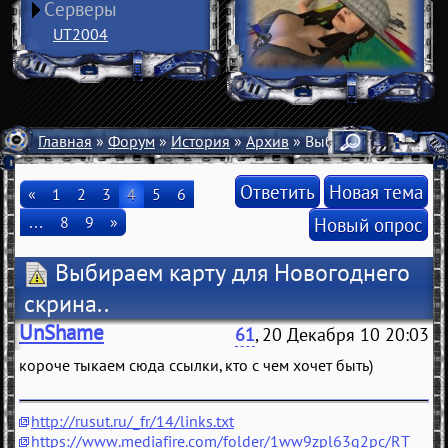
Серверы
UT2004
Главная
»
Форум
»
История
»
Архив
» Выбираем карту для
Ответить
Новая тема
«
1
2
3
4
5
6
…
8
9
»
Новый опрос
Выбираем карту для Новогоднего
скрина..
UnShame
61
, 20 Декабря 10 20:03
короче тыкаем сюда ссылки, кто с чем хочет быть)
http://rusut.ru/_fr/14/links.txt
https://www.mediafire.com/folder/1ww9zpl63q2pc/RT