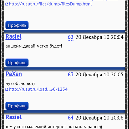
http://rusut.ru/files/dump/filesDump.html
Профиль
Rasiel
62
, 20 Декабря 10 20:04
аншейм, давай, четко будет!
Профиль
PaXan
63
, 20 Декабря 10 20:05
ну собсно вот)
http://rusut.ru/load....-0-1254
Профиль
Rasiel
64
, 20 Декабря 10 20:06
тем у кого малеький интернет - качать заранее))