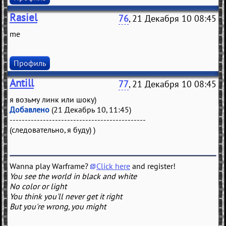
Rasiel
76
, 21 Декабря 10 08:45
me
Профиль
Antill
77
, 21 Декабря 10 08:45
я возьму линк или шоку)
Добавлено
(21 Декабрь 10, 11:45)
---------------------------------------------
(следовательно, я буду) )
Wanna play Warframe?
Click here
and register!
You see the world in black and white
No color or light
You think you'll never get it right
But you're wrong, you might