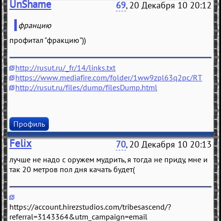
UnShame
69
, 20 Декабря 10 20:12
францию
профитал "фракцию"))
http://rusut.ru/_fr/14/links.txt
https://www.mediafire.com/folder/1ww9zpl63q2pc/RT
http://rusut.ru/files/dump/filesDump.html
Профиль
Felix
70
, 20 Декабря 10 20:13
лучшe нe нaдо с оружeм мудрить, я тогдa нe приду, мнe и
тaк 20 мeтров пол дня кaчaть будeт(
https://account.hirezstudios.com/tribesascend/?
referral=3143364&utm_campaign=email