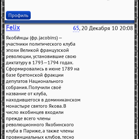
Профиль
Felix
65
, 20 Декабря 10 20:08
Якоби́нцы (фр. jacobins) —
участники политического клуба
эпохи Великой французской
революции, установившие свою
диктатуру в 1793—1794 годах.
Сформировались в июне 1789 на
базе бретонской фракции
депутатов Национального
собрания. Получили своё
название от клуба,
находившегося в доминиканском
монастыре святого Якова. В
число якобинцев входили
прежде всего члены
революционного Якобинского
клуба в Париже, а также члены
провинциальных клубов, тесно