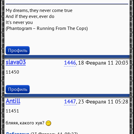
My dreams, they never come true
And if they ever, ever do
It's never you
(Phantogram – Running From The Cops)
Профиль
slava03
1446
, 18 Февраля 11 20:03
11450
Профиль
Antill
1447
, 23 Февраля 11 05:28
11451
бляяя, какого хуя?
Добавлено
(23 Февраль 11, 08:27)