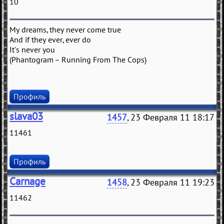
10
My dreams, they never come true
And if they ever, ever do
It's never you
(Phantogram – Running From The Cops)
Профиль
slava03
1457
, 23 Февраля 11 18:17
11461
Профиль
Carnage
1458
, 23 Февраля 11 19:23
11462