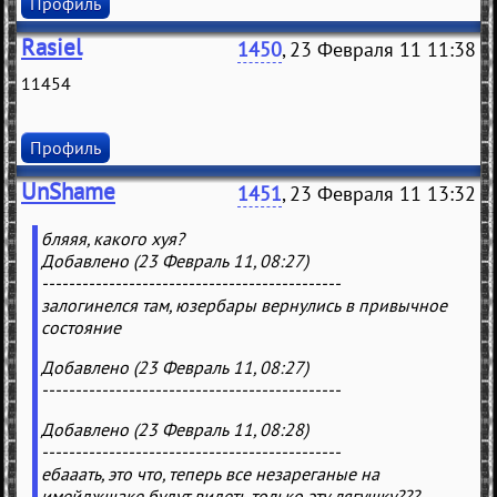
Профиль
Rasiel
1450
, 23 Февраля 11 11:38
11454
Профиль
UnShame
1451
, 23 Февраля 11 13:32
бляяя, какого хуя?
Добавлено (23 Февраль 11, 08:27)
---------------------------------------------
залогинелся там, юзербары вернулись в привычное
состояние
Добавлено (23 Февраль 11, 08:27)
---------------------------------------------
Добавлено (23 Февраль 11, 08:28)
---------------------------------------------
ебааать, это что, теперь все незареганые на
имейджшаке будут видеть только эту лягушку???