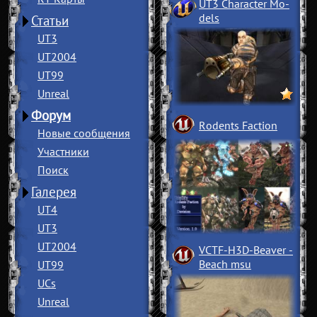
UT3 Character Mo
­
dels
Статьи
UT3
UT2004
UT99
Unreal
Форум
Rodents Faction
Новые сообщения
Участники
Поиск
Галерея
UT4
UT3
UT2004
VCTF-H3D-Beaver
­
Beach msu
UT99
UCs
Unreal