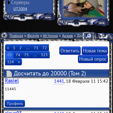
Серверы
UT2004
Главная
»
Форум
»
История
»
Архив
» Досчитать до 20000
«
1
2
…
71
72
Ответить
Новая тема
73
74
75
…
323
Новый опрос
324
»
Досчитать до 20000
(Том 2)
Rasiel
1441
, 18 Февраля 11 15:42
11445
Профиль