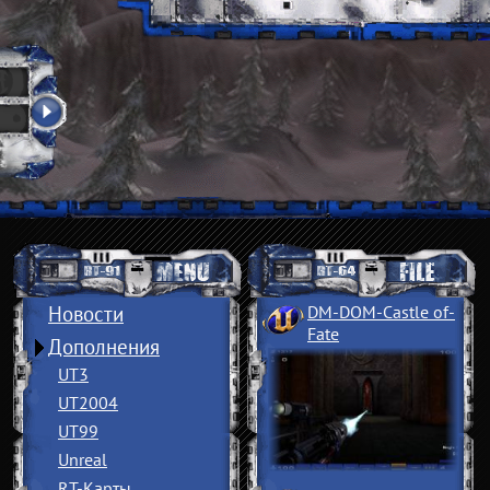
Новости
DM-DOM-Castle of
­
Fate
Дополнения
UT3
UT2004
UT99
Unreal
RT-Карты