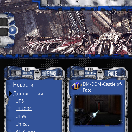
Новости
DM-DOM-Castle of
­
Fate
Дополнения
UT3
UT2004
UT99
Unreal
RT-Карты