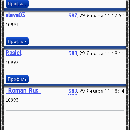
Профиль
slava03
987
, 29 Января 11 17:50
10991
Профиль
Rasiel
988
, 29 Января 11 18:11
10992
Профиль
_Roman_Rus_
989
, 29 Января 11 18:14
10993