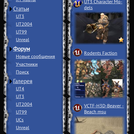
UT3 Character Mo
­
dels
Статьи
UT3
UT2004
UT99
Unreal
Форум
Rodents Faction
Новые сообщения
Участники
Поиск
Галерея
UT4
UT3
UT2004
VCTF-H3D-Beaver
­
Beach msu
UT99
UCs
Unreal