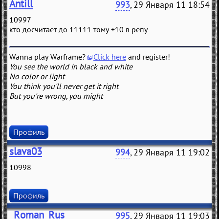
Antill
993
, 29 Января 11 18:54
10997
кто досчитает до 11111 тому +10 в репу
Wanna play Warframe?
Click here
and register!
You see the world in black and white
No color or light
You think you'll never get it right
But you're wrong, you might
Профиль
slava03
994
, 29 Января 11 19:02
10998
Профиль
_Roman_Rus_
995
, 29 Января 11 19:03