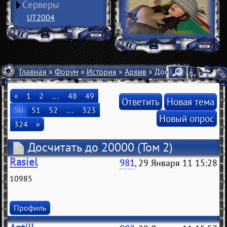
Серверы
UT2004
Главная
»
Форум
»
История
»
Архив
» Досчитать до 20000
«
1
2
…
48
49
Ответить
Новая тема
50
51
52
…
323
Новый опрос
324
»
Досчитать до 20000
(Том 2)
Rasiel
981
, 29 Января 11 15:28
10985
Профиль