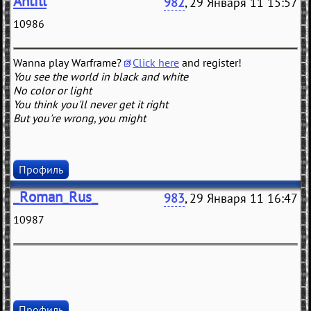
Antill
982
, 29 Января 11 15:57
10986
Wanna play Warframe?
Click here
and register!
You see the world in black and white
No color or light
You think you'll never get it right
But you're wrong, you might
Профиль
_Roman_Rus_
983
, 29 Января 11 16:47
10987
Профиль