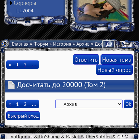
Серверы
UT2004
Главная
»
Форум
»
История
»
Архив
» Досчитать до 20000
Ответить
Новая тема
«
1
2
…
Новый опрос
Досчитать до 20000
(Том 2)
«
1
2
…
volfgunus & UnShame & Rasiel & UberSoldier & GP ©