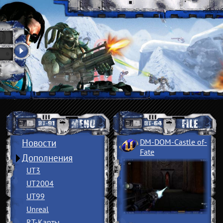
Новости
DM-DOM-Castle of
­
Fate
Дополнения
UT3
UT2004
UT99
Unreal
RT-Карты