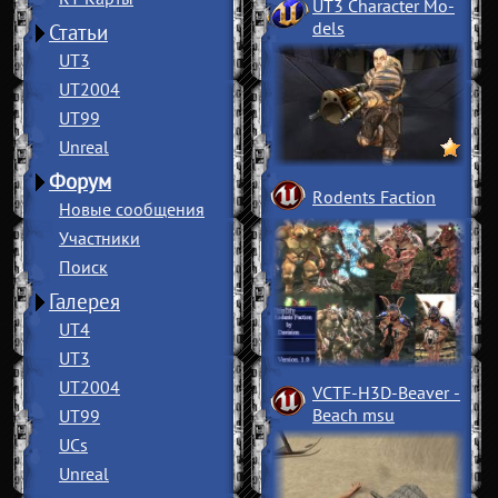
UT3 Character Mo
­
dels
Статьи
UT3
UT2004
UT99
Unreal
Форум
Rodents Faction
Новые сообщения
Участники
Поиск
Галерея
UT4
UT3
UT2004
VCTF-H3D-Beaver
­
Beach msu
UT99
UCs
Unreal