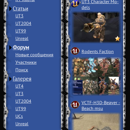
UT3 Character Mo
­
dels
Статьи
UT3
UT2004
UT99
Unreal
Форум
Rodents Faction
Новые сообщения
Участники
Поиск
Галерея
UT4
UT3
UT2004
VCTF-H3D-Beaver
­
Beach msu
UT99
UCs
Unreal