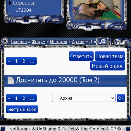
Серверы
UT2004
Главная
»
Форум
»
История
»
Архив
» Досчитать до 20000
Ответить
Новая тема
«
1
2
…
Новый опрос
Досчитать до 20000
(Том 2)
«
1
2
…
volfgunus & UnShame & Rasiel & UberSoldier & GP ©