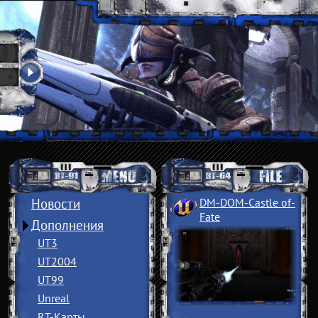
Новости
DM-DOM-Castle of
­
Fate
Дополнения
UT3
UT2004
UT99
Unreal
RT-Карты