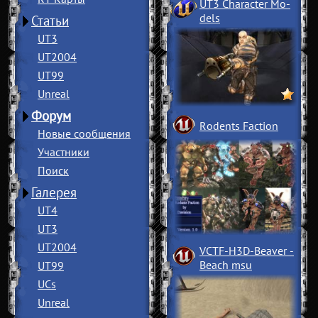
UT3 Character Mo
­
dels
Статьи
UT3
UT2004
UT99
Unreal
Форум
Rodents Faction
Новые сообщения
Участники
Поиск
Галерея
UT4
UT3
UT2004
VCTF-H3D-Beaver
­
Beach msu
UT99
UCs
Unreal