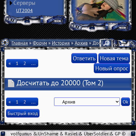
Серверы
UT2004
Главная
»
Форум
»
История
»
Архив
» Досчитать до 20000
Ответить
Новая тема
«
1
2
…
Новый опрос
Досчитать до 20000
(Том 2)
«
1
2
…
volfgunus & UnShame & Rasiel & UberSoldier & GP ©