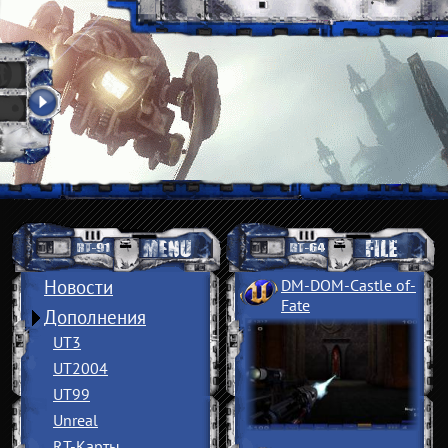
Новости
DM-DOM-Castle of
­
Fate
Дополнения
UT3
UT2004
UT99
Unreal
RT-Карты