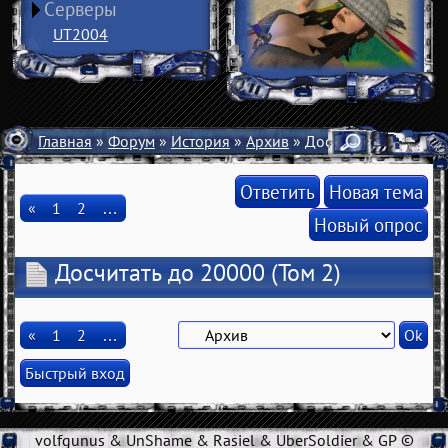
Серверы
UT2004
Главная
»
Форум
»
История
»
Архив
» Досчитать до 20000
Ответить
Новая тема
«
1
2
…
Новый опрос
Досчитать до 20000
(Том 2)
«
1
2
…
volfgunus & UnShame & Rasiel & UberSoldier & GP ©