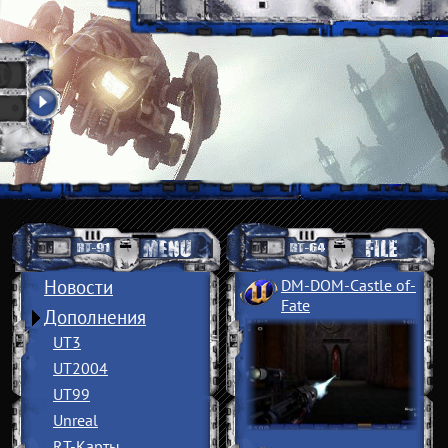
Новости
DM-DOM-Castle of
­
Fate
Дополнения
UT3
UT2004
UT99
Unreal
RT-Карты