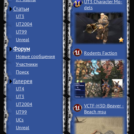
UT3 Character Mo
­
dels
Статьи
UT3
UT2004
UT99
Unreal
Форум
Rodents Faction
Новые сообщения
Участники
Поиск
Галерея
UT4
UT3
UT2004
VCTF-H3D-Beaver
­
Beach msu
UT99
UCs
Unreal