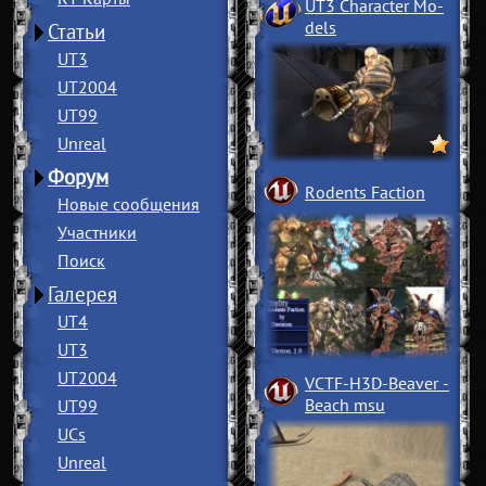
UT3 Character Mo
­
dels
Статьи
UT3
UT2004
UT99
Unreal
Форум
Rodents Faction
Новые сообщения
Участники
Поиск
Галерея
UT4
UT3
UT2004
VCTF-H3D-Beaver
­
Beach msu
UT99
UCs
Unreal