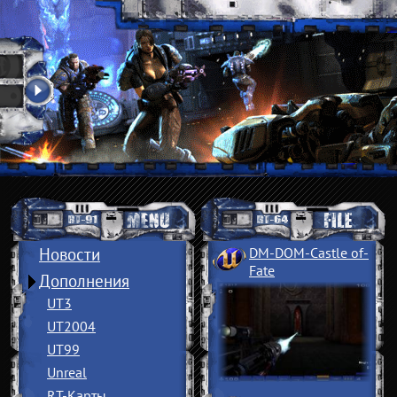
Новости
DM-DOM-Castle of
­
Fate
Дополнения
UT3
UT2004
UT99
Unreal
RT-Карты