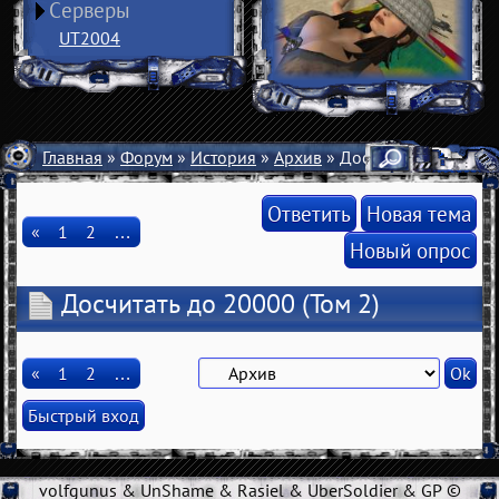
Серверы
UT2004
Главная
»
Форум
»
История
»
Архив
» Досчитать до 20000
Ответить
Новая тема
«
1
2
…
Новый опрос
Досчитать до 20000
(Том 2)
«
1
2
…
volfgunus & UnShame & Rasiel & UberSoldier & GP ©