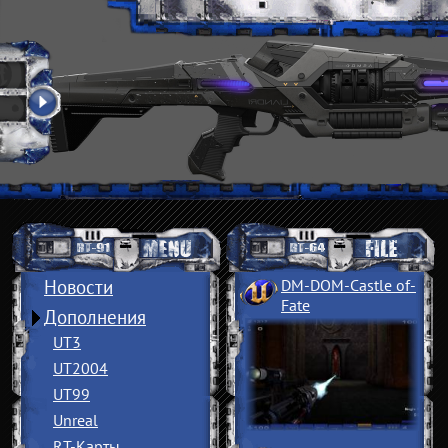
Новости
DM-DOM-Castle of
­
Fate
Дополнения
UT3
UT2004
UT99
Unreal
RT-Карты