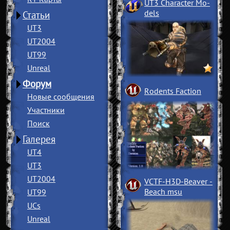
UT3 Character Mo
­
dels
Статьи
UT3
UT2004
UT99
Unreal
Форум
Rodents Faction
Новые сообщения
Участники
Поиск
Галерея
UT4
UT3
UT2004
VCTF-H3D-Beaver
­
Beach msu
UT99
UCs
Unreal