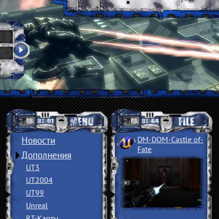
Новости
DM-DOM-Castle of
­
Fate
Дополнения
UT3
UT2004
UT99
Unreal
RT-Карты