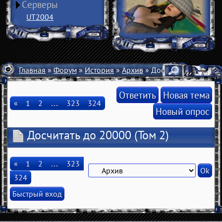
Серверы
UT2004
Главная
»
Форум
»
История
»
Архив
» Досчитать до 20000
Ответить
Новая тема
«
1
2
…
323
324
Новый опрос
Досчитать до 20000
(Том 2)
«
1
2
…
323
324