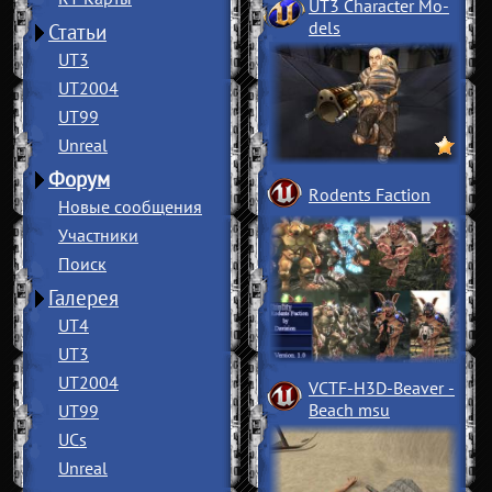
UT3 Character Mo
­
dels
Статьи
UT3
UT2004
UT99
Unreal
Форум
Rodents Faction
Новые сообщения
Участники
Поиск
Галерея
UT4
UT3
UT2004
VCTF-H3D-Beaver
­
Beach msu
UT99
UCs
Unreal