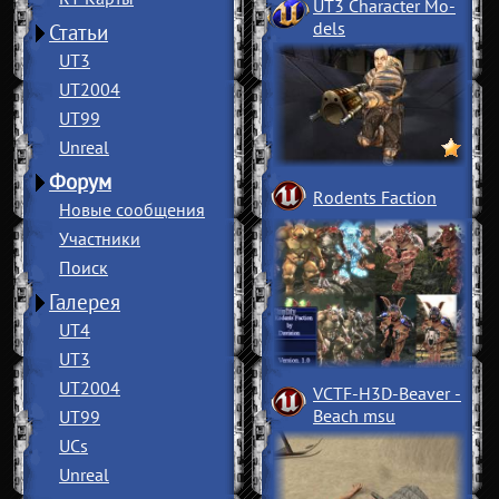
UT3 Character Mo
­
dels
Статьи
UT3
UT2004
UT99
Unreal
Форум
Rodents Faction
Новые сообщения
Участники
Поиск
Галерея
UT4
UT3
UT2004
VCTF-H3D-Beaver
­
Beach msu
UT99
UCs
Unreal