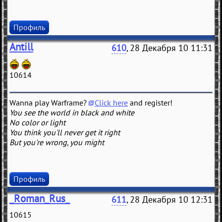
Профиль
Antill
610
, 28 Декабря 10 11:31
10614
Wanna play Warframe?
Click here
and register!
You see the world in black and white
No color or light
You think you'll never get it right
But you're wrong, you might
Профиль
_Roman_Rus_
611
, 28 Декабря 10 12:31
10615