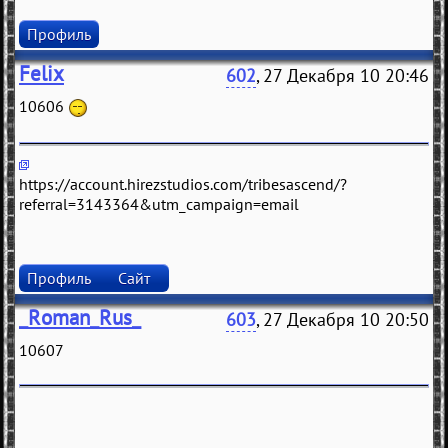
Профиль
Felix
602
, 27 Декабря 10 20:46
10606
https://account.hirezstudios.com/tribesascend/?
referral=3143364&utm_campaign=email
Профиль
Сайт
_Roman_Rus_
603
, 27 Декабря 10 20:50
10607