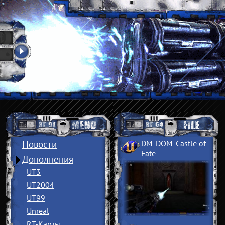
Новости
DM-DOM-Castle of
­
Fate
Дополнения
UT3
UT2004
UT99
Unreal
RT-Карты