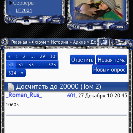
Серверы
UT2004
Главная
»
Форум
»
История
»
Архив
» Досчитать до 20000
«
1
2
…
29
30
Ответить
Новая тема
31
32
33
…
323
Новый опрос
324
»
Досчитать до 20000
(Том 2)
_Roman_Rus_
601
, 27 Декабря 10 20:43
10605