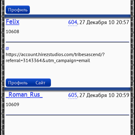
Профиль
Felix
604
, 27 Декабря 10 20:57
10608
https://account.hirezstudios.com/tribesascend/?
referral=3143364&utm_campaign=email
Профиль
Сайт
_Roman_Rus_
605
, 27 Декабря 10 20:59
10609