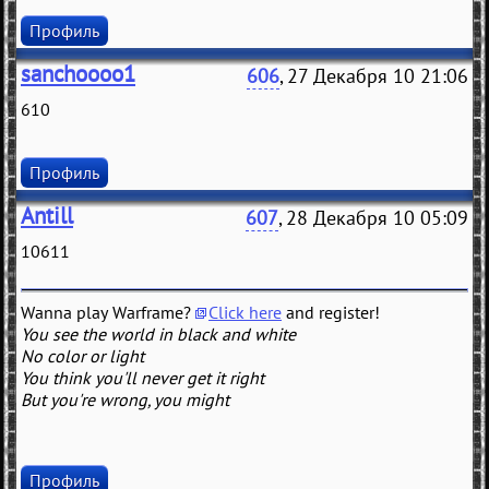
Профиль
sanchoooo1
606
, 27 Декабря 10 21:06
610
Профиль
Antill
607
, 28 Декабря 10 05:09
10611
Wanna play Warframe?
Click here
and register!
You see the world in black and white
No color or light
You think you'll never get it right
But you're wrong, you might
Профиль