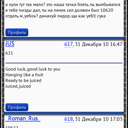
а хули тут так мало? это наша тачка блять. ты выебывался
я тебе пизды дал, ты на пенек сел должен был 10620
отдать. м, уебок? динахуй пидор. ща как уеБУ, сука
Профиль
JUS
617
, 31 Декабря 10 16:47
621
Good luck, good luck to you
Hanging like a fruit
Ready to be juiced
Juiced, juiced
Профиль
_Roman_Rus_
618
, 31 Декабря 10 17:03
10622