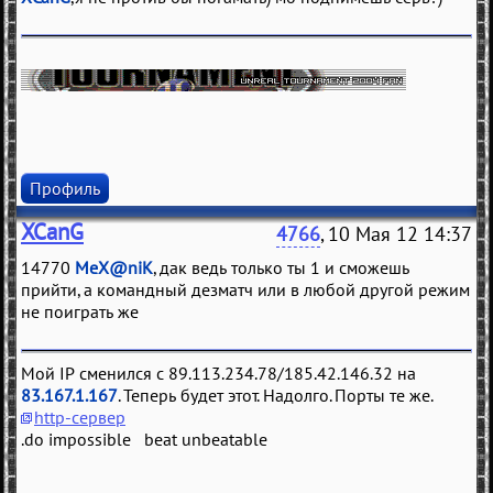
Профиль
XCanG
4766
, 10 Мая 12 14:37
14770
MeX@niK
, дак ведь только ты 1 и сможешь
прийти, а командный дезматч или в любой другой режим
не поиграть же
Мой IP сменился с 89.113.234.78/185.42.146.32 на
83.167.1.167
. Теперь будет этот. Надолго. Порты те же.
http-сервер
.do impossible beat unbeatable