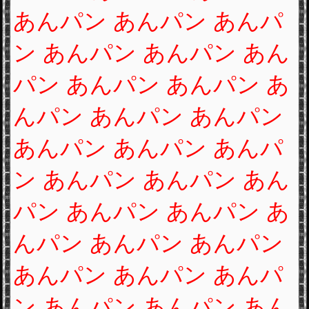
あんパン あんパン あんパ
ン あんパン あんパン あん
パン あんパン あんパン あ
んパン あんパン あんパン
あんパン あんパン あんパ
ン あんパン あんパン あん
パン あんパン あんパン あ
んパン あんパン あんパン
あんパン あんパン あんパ
ン あんパン あんパン あん