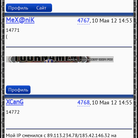
Профиль
Сайт
MeX@niK
4767
, 10 Мая 12 14:53
14771
(
Профиль
XCanG
4768
, 10 Мая 12 14:55
14772
Мой IP сменился с 89.113.234.78/185.42.146.32 на