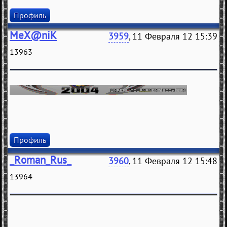
Профиль
MeX@niK
3959
, 11 Февраля 12 15:39
13963
Профиль
_Roman_Rus_
3960
, 11 Февраля 12 15:48
13964