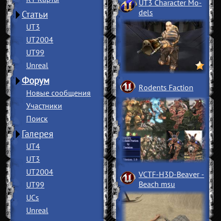
UT3 Character Mo
­
dels
Статьи
UT3
UT2004
UT99
Unreal
Форум
Rodents Faction
Новые сообщения
Участники
Поиск
Галерея
UT4
UT3
UT2004
VCTF-H3D-Beaver
­
Beach msu
UT99
UCs
Unreal