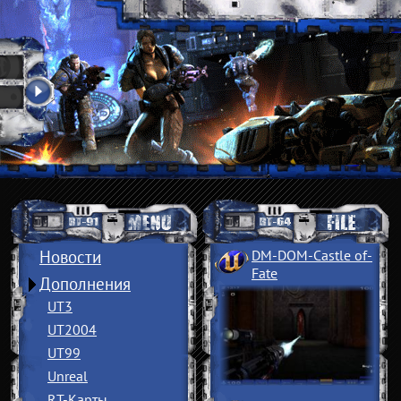
Новости
DM-DOM-Castle of
­
Fate
Дополнения
UT3
UT2004
UT99
Unreal
RT-Карты