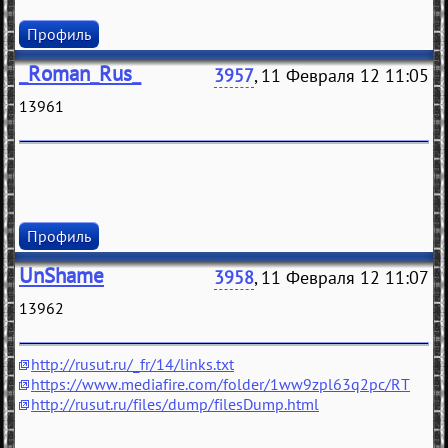
Профиль
_Roman_Rus_
3957
, 11 Февраля 12 11:05
13961
Профиль
UnShame
3958
, 11 Февраля 12 11:07
13962
http://rusut.ru/_fr/14/links.txt
https://www.mediafire.com/folder/1ww9zpl63q2pc/RT
http://rusut.ru/files/dump/filesDump.html