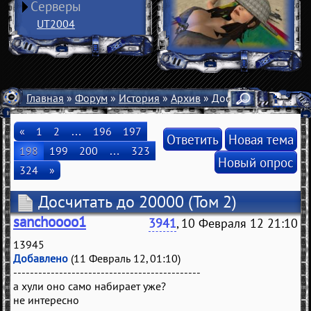
Серверы
UT2004
Главная
»
Форум
»
История
»
Архив
» Досчитать до 20000
«
1
2
…
196
197
Ответить
Новая тема
198
199
200
…
323
Новый опрос
324
»
Досчитать до 20000
(Том 2)
sanchoooo1
3941
, 10 Февраля 12 21:10
13945
Добавлено
(11 Февраль 12, 01:10)
---------------------------------------------
а хули оно само набирает уже?
не интересно