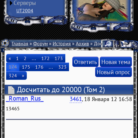
Серверы
UT2004
Главная
»
Форум
»
История
»
Архив
» Досчитать до 20000
«
1
2
…
172
173
Ответить
Новая тема
174
175
176
…
323
Новый опрос
324
»
Досчитать до 20000
(Том 2)
_Roman_Rus_
3461
, 18 Января 12 16:58
13465