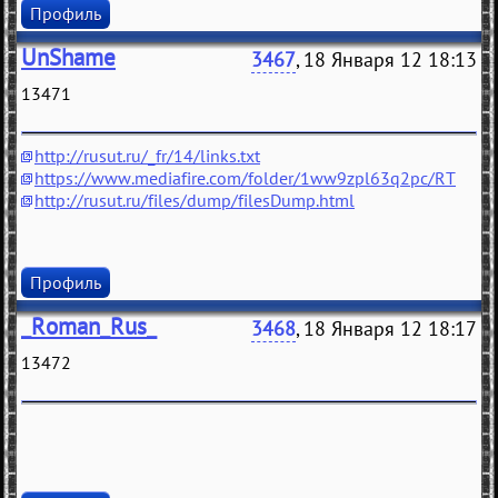
Профиль
UnShame
3467
, 18 Января 12 18:13
13471
http://rusut.ru/_fr/14/links.txt
https://www.mediafire.com/folder/1ww9zpl63q2pc/RT
http://rusut.ru/files/dump/filesDump.html
Профиль
_Roman_Rus_
3468
, 18 Января 12 18:17
13472