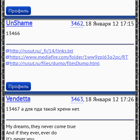
Профиль
UnShame
3462
, 18 Января 12 17:15
13466
http://rusut.ru/_fr/14/links.txt
https://www.mediafire.com/folder/1ww9zpl63q2pc/RT
http://rusut.ru/files/dump/filesDump.html
Профиль
Vendetta
3463
, 18 Января 12 17:26
13467 а для пда такой хрени нет.
My dreams, they never come true
And if they ever, ever do
It's never you