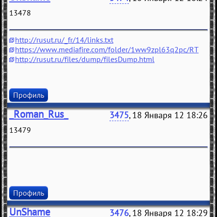
13478
http://rusut.ru/_fr/14/links.txt
https://www.mediafire.com/folder/1ww9zpl63q2pc/RT
http://rusut.ru/files/dump/filesDump.html
Профиль
_Roman_Rus_
3475
, 18 Января 12 18:26
13479
Профиль
UnShame
3476
, 18 Января 12 18:29