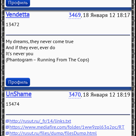
Профиль
Vendetta
3469
, 18 Января 12 18:17
13472
My dreams, they never come true
And if they ever, ever do
It's never you
(Phantogram – Running From The Cops)
Профиль
UnShame
3470
, 18 Января 12 18:19
13474
http://rusut.ru/_fr/14/links.txt
https://www.mediafire.com/folder/1ww9zpl63q2pc/RT
http://rusut.ru/files/dump/filesDump.html