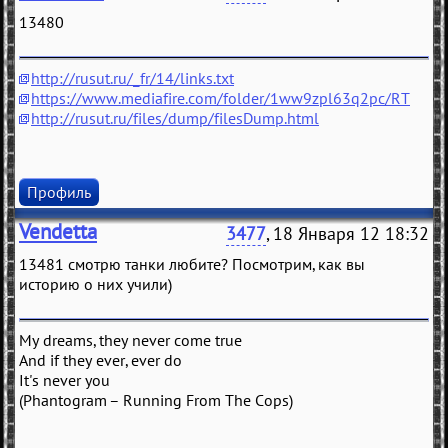
13480
http://rusut.ru/_fr/14/links.txt
https://www.mediafire.com/folder/1ww9zpl63q2pc/RT
http://rusut.ru/files/dump/filesDump.html
Профиль
Vendetta
3477
, 18 Января 12 18:32
13481 смотрю танки любите? Посмотрим, как вы
историю о них учили)
My dreams, they never come true
And if they ever, ever do
It's never you
(Phantogram – Running From The Cops)