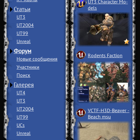
UT3 Character Mo
­
dels
Статьи
UT3
UT2004
UT99
Unreal
Форум
Rodents Faction
Новые сообщения
Участники
Поиск
Галерея
UT4
UT3
UT2004
VCTF-H3D-Beaver
­
Beach msu
UT99
UCs
Unreal