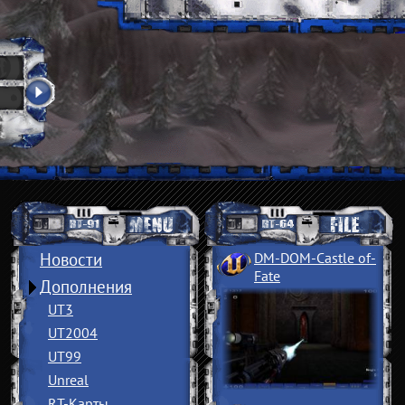
Новости
DM-DOM-Castle of
­
Fate
Дополнения
UT3
UT2004
UT99
Unreal
RT-Карты