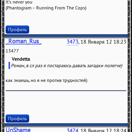
It's never you
(Phantogram – Running From The Cops)
Профиль
_Roman_Rus_
3473
, 18 Января 12 18:23
13477
Vendetta
(
)
Роман, в сл раз я постараюсь давать загадки полегче)
как знаешь, но я не против трудностей)
Профиль
UnShame
3474
, 18 Января 12 18:24