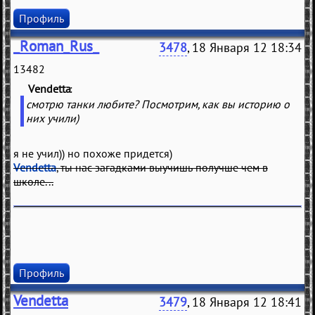
Профиль
_Roman_Rus_
3478
, 18 Января 12 18:34
13482
Vendetta
(
)
смотрю танки любите? Посмотрим, как вы историю о
них учили)
я не учил)) но похоже придется)
Vendetta
, ты нас загадками выучишь получше чем в
школе...
Профиль
Vendetta
3479
, 18 Января 12 18:41