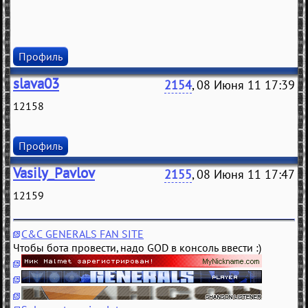
Профиль
slava03
2154
, 08 Июня 11 17:39
12158
Профиль
Vasily_Pavlov
2155
, 08 Июня 11 17:47
12159
C&C GENERALS FAN SITE
Чтобы бота провести, надо GOD в консоль ввести :)