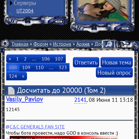
Серверы
UT2004
Главная
»
Форум
»
История
»
Архив
» Досчитать до 20000
«
1
2
…
106
107
Ответить
Новая тема
108
109
110
…
323
Новый опрос
324
»
Досчитать до 20000
(Том 2)
Vasily_Pavlov
2141
, 08 Июня 11 13:18
12145
C&C GENERALS FAN SITE
Чтобы бота провести, надо GOD в консоль ввести :)