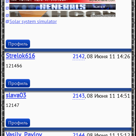
Solar system simulator
Профиль
Strelok616
2142
, 08 Июня 11 14:26
1214
5
6
Профиль
slava03
2143
, 08 Июня 11 14:51
12147
Профиль
Vasily_Pavlov
2144
, 08 Июня 11 15:12