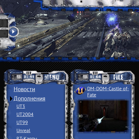
Новости
DM-DOM-Castle of
­
Fate
Дополнения
UT3
UT2004
UT99
Unreal
RT-Карты