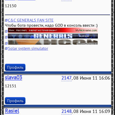
12150
C&C GENERALS FAN SITE
Чтобы бота провести, надо GOD в консоль ввести :)
Solar system simulator
Профиль
slava03
2147
, 08 Июня 11 16:06
12151
Профиль
Rasiel
2148
, 08 Июня 11 16:09