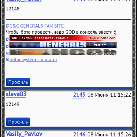
12148
C&C GENERALS FAN SITE
Чтобы бота провести, надо GOD в консоль ввести :)
Solar system simulator
Профиль
slava03
2145
, 08 Июня 11 15:22
12149
Профиль
Vasily_Pavlov
2146
, 08 Июня 11 15:26