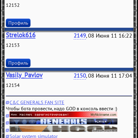
12152
Профиль
Strelok616
2149
, 08 Июня 11 16:22
12153
Профиль
Vasily_Pavlov
2150
, 08 Июня 11 17:04
12154
C&C GENERALS FAN SITE
Чтобы бота провести, надо GOD в консоль ввести :)
Solar system simulator