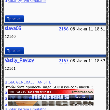
Solar system simulator
Профиль
slava03
2156
, 08 Июня 11 18:31
12160
Профиль
Vasily_Pavlov
2157
, 08 Июня 11 18:52
12161
C&C GENERALS FAN SITE
Чтобы бота провести, надо GOD в консоль ввести :)
Solar system simulator