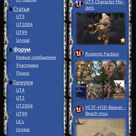
UT3 Character Mo
­
dels
Статьи
UT3
UT2004
UT99
Unreal
Форум
Rodents Faction
Новые сообщения
Участники
Поиск
Галерея
UT4
UT3
UT2004
VCTF-H3D-Beaver
­
Beach msu
UT99
UCs
Unreal