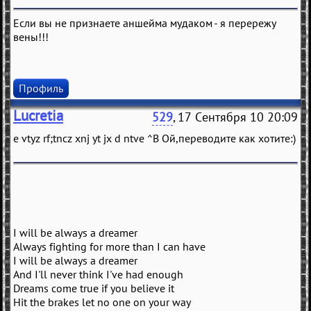
Если вы не признаете аншейма мудаком - я перережу
вены!!!
Профиль
Lucretia
529
, 17 Сентября 10 20:09
e vtyz rf;tncz xnj yt jx d ntve ^В Ой,переводите как хотите:)
I will be always a dreamer
Always fighting for more than I can have
I will be always a dreamer
And I'll never think I've had enough
Dreams come true if you believe it
Hit the brakes let no one on your way