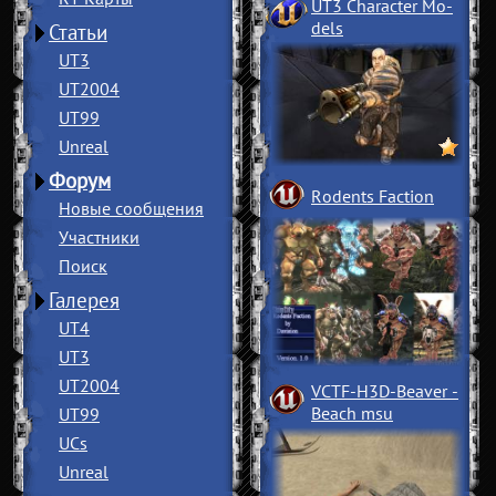
UT3 Character Mo
­
dels
Статьи
UT3
UT2004
UT99
Unreal
Форум
Rodents Faction
Новые сообщения
Участники
Поиск
Галерея
UT4
UT3
UT2004
VCTF-H3D-Beaver
­
Beach msu
UT99
UCs
Unreal