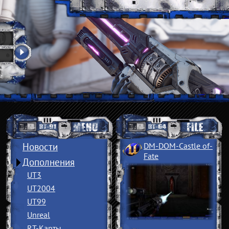
Новости
DM-DOM-Castle of
­
Fate
Дополнения
UT3
UT2004
UT99
Unreal
RT-Карты