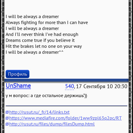
I will be always a dreamer
Always fighting for more than I can have
I will be always a dreamer
And I'll never think I've had enough
Dreams come true if you believe it
Hit the brakes let no one on your way
I will be always a dreamer^^
Профиль
UnShame
540
, 17 Сентября 10 20:30
у м вопрос: а где остальное держишь"))
http://rusut.ru/_fr/14/links.txt
https://www.mediafire.com/folder/1ww9zpl63q2pc/RT
http://rusut.ru/files/dump/filesDump.html