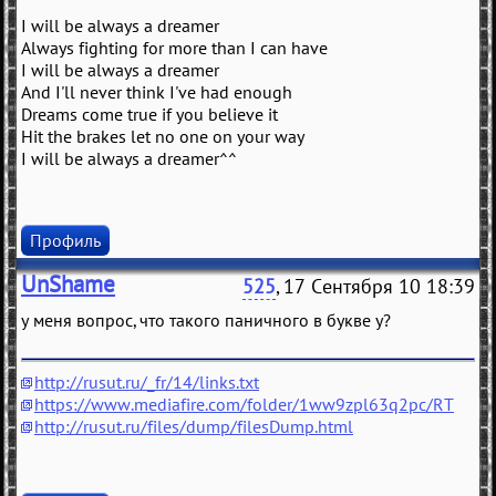
I will be always a dreamer
Always fighting for more than I can have
I will be always a dreamer
And I'll never think I've had enough
Dreams come true if you believe it
Hit the brakes let no one on your way
I will be always a dreamer^^
Профиль
UnShame
525
, 17 Сентября 10 18:39
у меня вопрос, что такого паничного в букве у?
http://rusut.ru/_fr/14/links.txt
https://www.mediafire.com/folder/1ww9zpl63q2pc/RT
http://rusut.ru/files/dump/filesDump.html