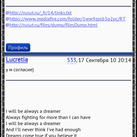
http://rusut.ru/_fr/14/links.txt
https://www.mediafire.com/folder/1ww9zpl63q2pc/RT
http://rusut.ru/files/dump/filesDump.html
Профиль
Lucretia
533
, 17 Сентября 10 20:14
у м согласие)
I will be always a dreamer
Always fighting for more than I can have
I will be always a dreamer
And I'll never think I've had enough
Dreams come true if you believe it