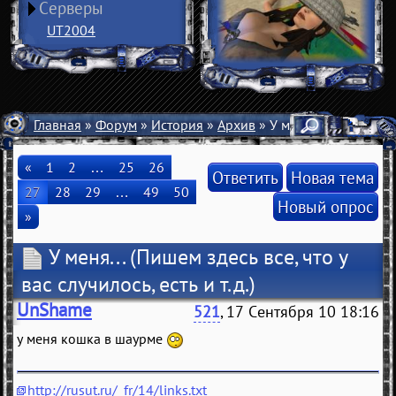
Серверы
UT2004
Главная
»
Форум
»
История
»
Архив
» У меня...
«
1
2
…
25
26
Ответить
Новая тема
27
28
29
…
49
50
Новый опрос
»
У меня...
(Пишем здесь все, что у
вас случилось, есть и т.д.)
UnShame
521
, 17 Сентября 10 18:16
у меня кошка в шаурме
http://rusut.ru/_fr/14/links.txt