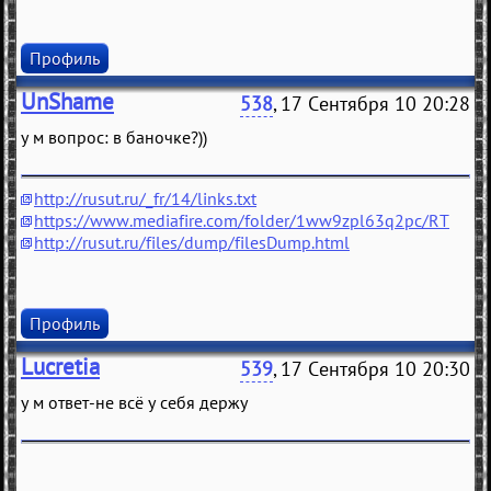
Профиль
UnShame
538
, 17 Сентября 10 20:28
у м вопрос: в баночке?))
http://rusut.ru/_fr/14/links.txt
https://www.mediafire.com/folder/1ww9zpl63q2pc/RT
http://rusut.ru/files/dump/filesDump.html
Профиль
Lucretia
539
, 17 Сентября 10 20:30
у м ответ-не всё у себя держу