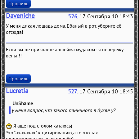
Профиль
Daveniche
526
, 17 Сентября 10 18:43
У меня дикая лошадь дома. Ебаный в рот, уберите её
отсюда!
Если вы не признаете аншейма мудаком - я перережу
вены!!!
Профиль
Lucretia
527
, 17 Сентября 10 18:45
UnShame
(
)
у меня вопрос, что такого паничного в букве у?
Я аще под столом катаюсь)
Это "ахахахах"-к цитированию,а то что так
прицитировалась,я не причём)