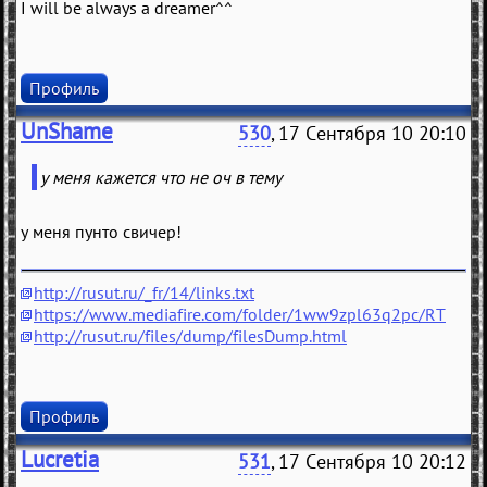
I will be always a dreamer^^
Профиль
UnShame
530
, 17 Сентября 10 20:10
у меня кажется что не оч в тему
у меня пунто свичер!
http://rusut.ru/_fr/14/links.txt
https://www.mediafire.com/folder/1ww9zpl63q2pc/RT
http://rusut.ru/files/dump/filesDump.html
Профиль
Lucretia
531
, 17 Сентября 10 20:12