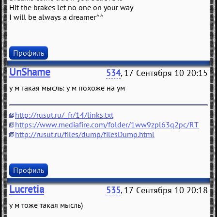
Hit the brakes let no one on your way
I will be always a dreamer^^
Профиль
UnShame
534
, 17 Сентября 10 20:15
у м такая мысль: у м похоже на ум
http://rusut.ru/_fr/14/links.txt
https://www.mediafire.com/folder/1ww9zpl63q2pc/RT
http://rusut.ru/files/dump/filesDump.html
Профиль
Lucretia
535
, 17 Сентября 10 20:18
у м тоже такая мысль)