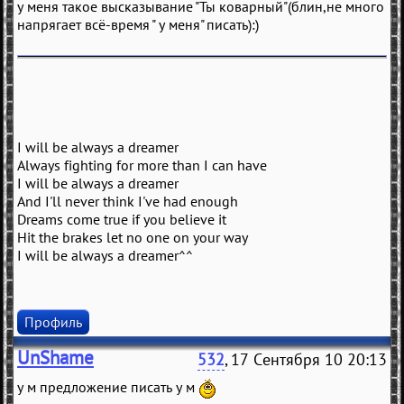
у меня такое высказывание "Ты коварный"(блин,не много
напрягает всё-время " у меня" писать):)
I will be always a dreamer
Always fighting for more than I can have
I will be always a dreamer
And I'll never think I've had enough
Dreams come true if you believe it
Hit the brakes let no one on your way
I will be always a dreamer^^
Профиль
UnShame
532
, 17 Сентября 10 20:13
у м предложение писать у м