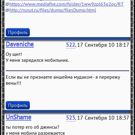
https://www.mediafire.com/folder/1ww9zpl63q2pc/RT
http://rusut.ru/files/dump/filesDump.html
Профиль
Daveniche
522
, 17 Сентября 10 18:17
Оу щит!
У меня зарядился мобильник.
Если вы не признаете аншейма мудаком - я перережу
вены!!!
Профиль
UnShame
523
, 17 Сентября 10 18:37
ты потер его об джинсы?
у меня мобила разрежается