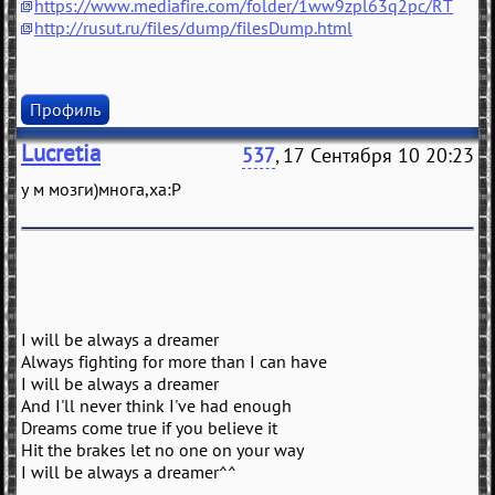
https://www.mediafire.com/folder/1ww9zpl63q2pc/RT
http://rusut.ru/files/dump/filesDump.html
Профиль
Lucretia
537
, 17 Сентября 10 20:23
у м мозги)многа,ха:Р
I will be always a dreamer
Always fighting for more than I can have
I will be always a dreamer
And I'll never think I've had enough
Dreams come true if you believe it
Hit the brakes let no one on your way
I will be always a dreamer^^