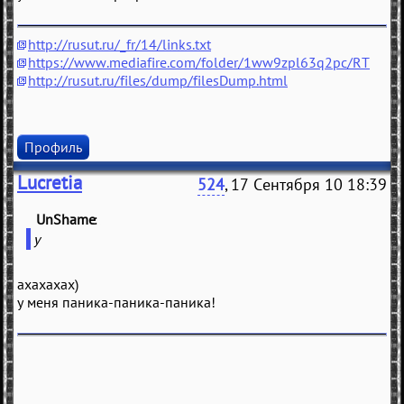
http://rusut.ru/_fr/14/links.txt
https://www.mediafire.com/folder/1ww9zpl63q2pc/RT
http://rusut.ru/files/dump/filesDump.html
Профиль
Lucretia
524
, 17 Сентября 10 18:39
UnShame
(
)
у
ахахахах)
у меня паника-паника-паника!