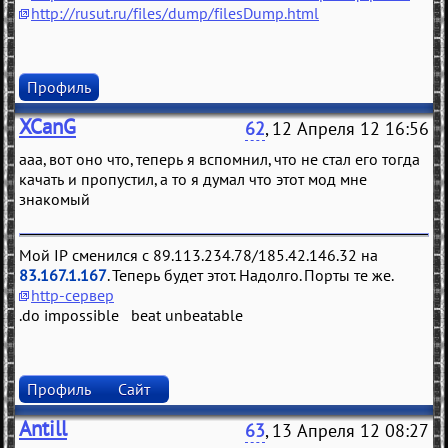
http://rusut.ru/files/dump/filesDump.html
Профиль
XCanG
62
, 12 Апреля 12 16:56
ааа, вот оно что, теперь я вспомнил, что не стал его тогда
качать и пропустил, а то я думал что этот мод мне
знакомый
Мой IP сменился с 89.113.234.78/185.42.146.32 на
83.167.1.167
. Теперь будет этот. Надолго. Порты те же.
http-сервер
.do impossible beat unbeatable
Профиль
Сайт
Antill
63
, 13 Апреля 12 08:27