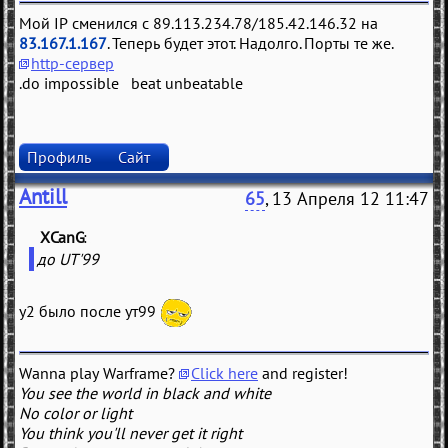
Мой IP сменился с 89.113.234.78/185.42.146.32 на
83.167.1.167
. Теперь будет этот. Надолго. Порты те же.
http-сервер
.do impossible beat unbeatable
Профиль
Сайт
Antill
65
, 13 Апреля 12 11:47
XCanG
(
)
до UT'99
у2 было после ут99
Wanna play Warframe?
Click here
and register!
You see the world in black and white
No color or light
You think you'll never get it right