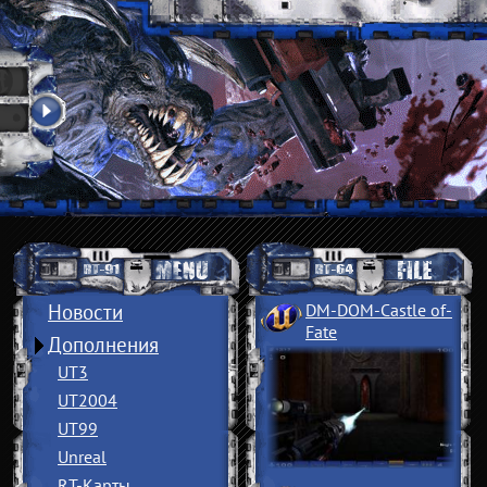
Новости
DM-DOM-Castle of
­
Fate
Дополнения
UT3
UT2004
UT99
Unreal
RT-Карты