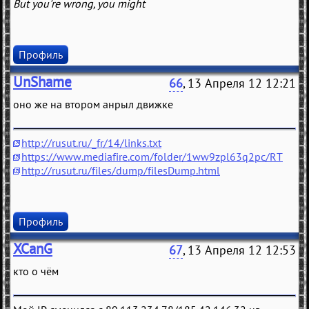
But you're wrong, you might
Профиль
UnShame
66
, 13 Апреля 12 12:21
оно же на втором анрыл движке
http://rusut.ru/_fr/14/links.txt
https://www.mediafire.com/folder/1ww9zpl63q2pc/RT
http://rusut.ru/files/dump/filesDump.html
Профиль
XCanG
67
, 13 Апреля 12 12:53
кто о чём