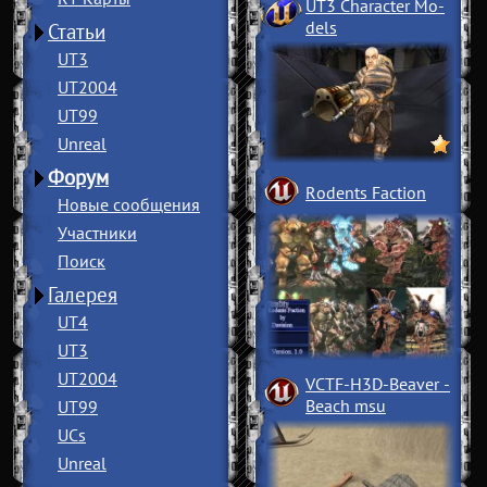
UT3 Character Mo
­
dels
Статьи
UT3
UT2004
UT99
Unreal
Форум
Rodents Faction
Новые сообщения
Участники
Поиск
Галерея
UT4
UT3
UT2004
VCTF-H3D-Beaver
­
Beach msu
UT99
UCs
Unreal