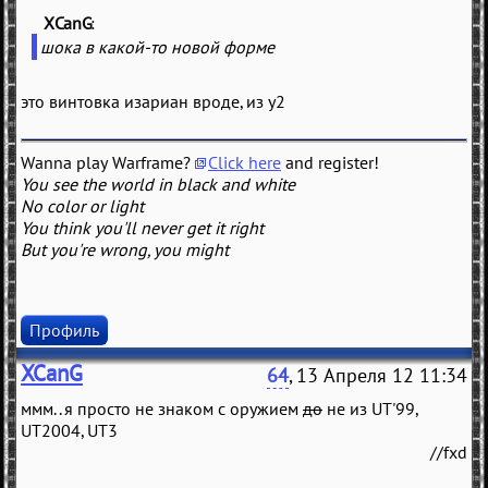
XCanG
(
)
шока в какой-то новой форме
это винтовка изариан вроде, из у2
Wanna play Warframe?
Click here
and register!
You see the world in black and white
No color or light
You think you'll never get it right
But you're wrong, you might
Профиль
XCanG
64
, 13 Апреля 12 11:34
ммм.. я просто не знаком с оружием
до
не из UT'99,
UT2004, UT3
//fxd