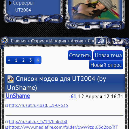
Серверы
UT2004
Главная
»
Форум
»
История
»
Архив
» Список модов для 
Ответить
Новая тема
«
1
2
3
4
Новый опрос
Список модов для UT2004
(by
UnShame)
UnShame
61
, 12 Апреля 12 16:31
http://rusut.ru/load....1-0-635
http://rusut.ru/_fr/14/links.txt
https://www.mediafire.com/folder/1ww9zpl63q2pc/RT