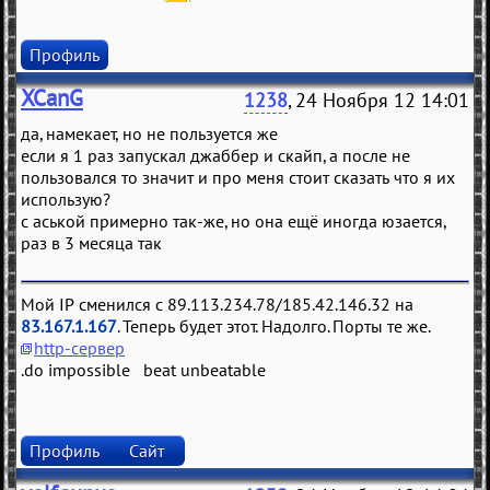
Профиль
XCanG
1238
, 24 Ноября 12 14:01
да, намекает, но не пользуется же
если я 1 раз запускал джаббер и скайп, а после не
пользовался то значит и про меня стоит сказать что я их
использую?
с аськой примерно так-же, но она ещё иногда юзается,
раз в 3 месяца так
Мой IP сменился с 89.113.234.78/185.42.146.32 на
83.167.1.167
. Теперь будет этот. Надолго. Порты те же.
http-сервер
.do impossible beat unbeatable
Профиль
Сайт