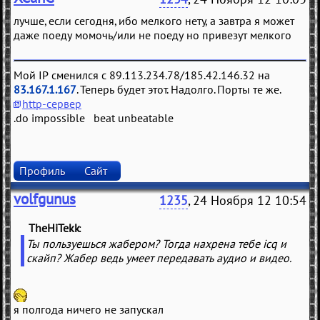
лучше, если сегодня, ибо мелкого нету, а завтра я может
даже поеду момочь/или не поеду но привезут мелкого
Мой IP сменился с 89.113.234.78/185.42.146.32 на
83.167.1.167
. Теперь будет этот. Надолго. Порты те же.
http-сервер
.do impossible beat unbeatable
Профиль
Сайт
volfgunus
1235
, 24 Ноября 12 10:54
TheHiTekk
(
)
Ты пользуешься жабером? Тогда нахрена тебе icq и
скайп? Жабер ведь умеет передавать аудио и видео.
я полгода ничего не запускал