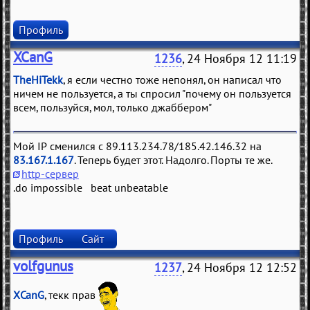
Профиль
XCanG
1236
, 24 Ноября 12 11:19
TheHiTekk
, я если честно тоже непонял, он написал что
ничем не пользуется, а ты спросил "почему он пользуется
всем, пользуйся, мол, только джаббером"
Мой IP сменился с 89.113.234.78/185.42.146.32 на
83.167.1.167
. Теперь будет этот. Надолго. Порты те же.
http-сервер
.do impossible beat unbeatable
Профиль
Сайт
volfgunus
1237
, 24 Ноября 12 12:52
XCanG
, текк прав