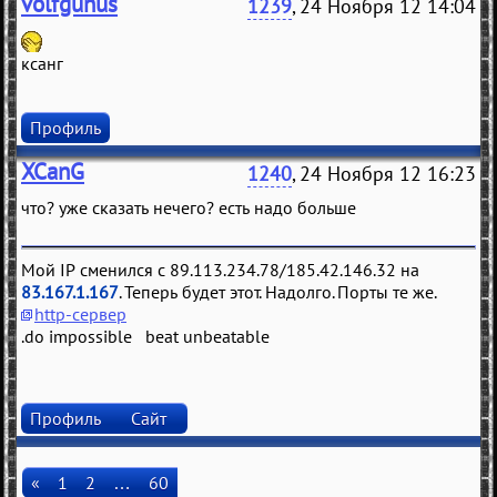
volfgunus
1239
, 24 Ноября 12 14:04
ксанг
Профиль
XCanG
1240
, 24 Ноября 12 16:23
что? уже сказать нечего? есть надо больше
Мой IP сменился с 89.113.234.78/185.42.146.32 на
83.167.1.167
. Теперь будет этот. Надолго. Порты те же.
http-сервер
.do impossible beat unbeatable
Профиль
Сайт
«
1
2
…
60