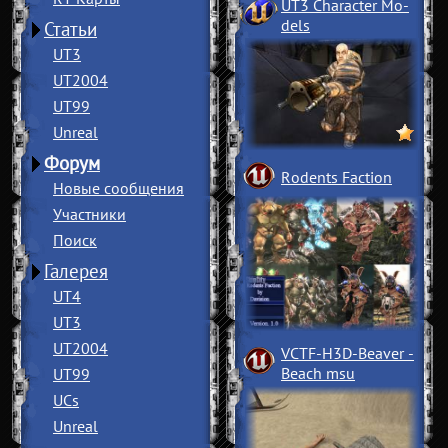
UT3 Character Mo
­
dels
Статьи
UT3
UT2004
UT99
Unreal
Форум
Rodents Faction
Новые сообщения
Участники
Поиск
Галерея
UT4
UT3
UT2004
VCTF-H3D-Beaver
­
Beach msu
UT99
UCs
Unreal