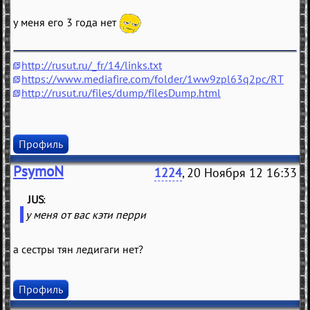
у меня его 3 года нет
http://rusut.ru/_fr/14/links.txt
https://www.mediafire.com/folder/1ww9zpl63q2pc/RT
http://rusut.ru/files/dump/filesDump.html
Профиль
PsymoN
1224
, 20 Ноября 12 16:33
JUS
(
)
у меня от вас кэти перри
а сестры тян ледигаги нет?
Профиль