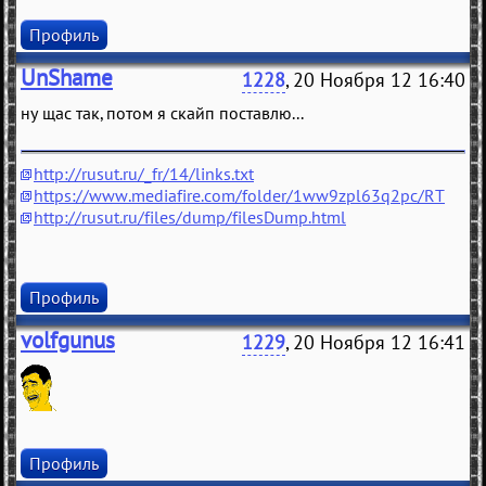
Профиль
UnShame
1228
, 20 Ноября 12 16:40
ну щас так, потом я скайп поставлю...
http://rusut.ru/_fr/14/links.txt
https://www.mediafire.com/folder/1ww9zpl63q2pc/RT
http://rusut.ru/files/dump/filesDump.html
Профиль
volfgunus
1229
, 20 Ноября 12 16:41
Профиль