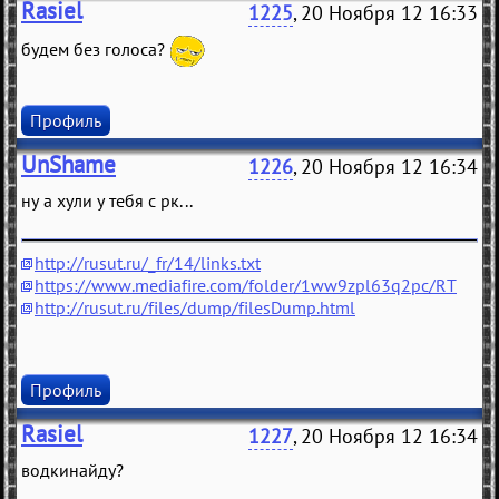
Rasiel
1225
, 20 Ноября 12 16:33
будем без голоса?
Профиль
UnShame
1226
, 20 Ноября 12 16:34
ну а хули у тебя с рк...
http://rusut.ru/_fr/14/links.txt
https://www.mediafire.com/folder/1ww9zpl63q2pc/RT
http://rusut.ru/files/dump/filesDump.html
Профиль
Rasiel
1227
, 20 Ноября 12 16:34
водкинайду?