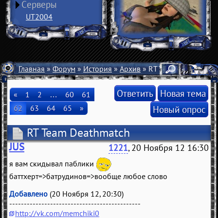
Серверы
UT2004
Главная
»
Форум
»
История
»
Архив
» RT Team Deathmatch
Ответить
Новая тема
«
1
2
…
60
61
62
63
64
65
»
Новый опрос
RT Team Deathmatch
JUS
1221
, 20 Ноября 12 16:30
я вам скидывал паблики
баттхерт=>батрудинов=>вообще любое слово
Добавлено
(20 Ноября 12, 20:30)
---------------------------------------------
http://vk.com/memchiki0