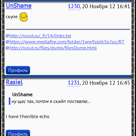
UnShame
1230
, 20 Ноября 12 16:41
скупе
http://rusut.ru/_fr/14/links.txt
https://www.mediafire.com/folder/1ww9zpl63q2pc/RT
http://rusut.ru/files/dump/filesDump.html
Профиль
Rasiel
1231
, 20 Ноября 12 16:45
UnShame
(
)
ну щас так, потом я скайп поставлю...
I have t'herrible echo
Профиль