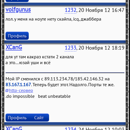
volfgunus
1232
, 20 Ноября 12 16:47
лол. у меня на ноуте нету скайпа, icq, джаббера
Профиль
XCanG
1233
, 20 Ноября 12 18:19
для ут там какраз кстати 2 канала
а это... юзай уши и всё
Мой IP сменился с 89.113.234.78/185.42.146.32 на
83.167.1.167
. Теперь будет этот. Надолго. Порты те же.
http-сервер
.do impossible beat unbeatable
Профиль
Сайт
XCanG
1234
, 24 Ноября 12 10:03