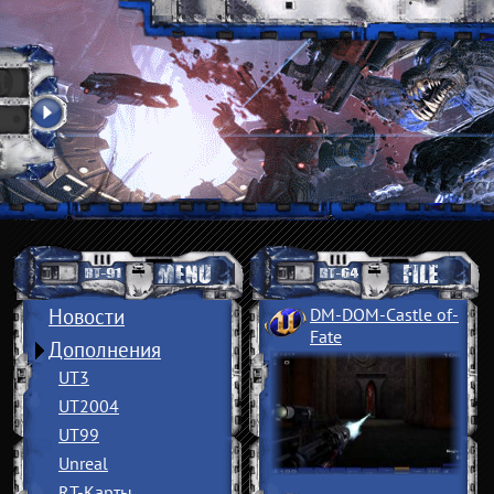
Новости
DM-DOM-Castle of
­
Fate
Дополнения
UT3
UT2004
UT99
Unreal
RT-Карты