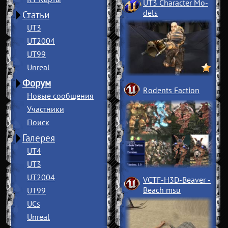
UT3 Character Mo
­
dels
Статьи
UT3
UT2004
UT99
Unreal
Форум
Rodents Faction
Новые сообщения
Участники
Поиск
Галерея
UT4
UT3
UT2004
VCTF-H3D-Beaver
­
Beach msu
UT99
UCs
Unreal