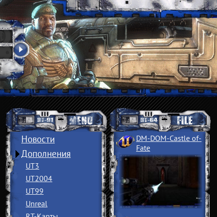
Новости
DM-DOM-Castle of
­
Fate
Дополнения
UT3
UT2004
UT99
Unreal
RT-Карты