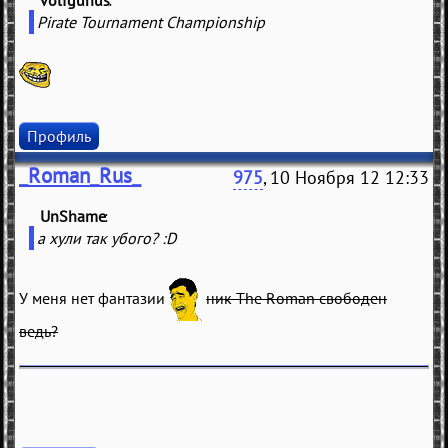
volfgunus
(
)
Pirate Tournament Championship
Профиль
_Roman_Rus_
975
, 10 Ноября 12 12:33
UnShame
(
)
а хули так убого? :D
У меня нет фантазии
ник The Roman свободен
ведь?