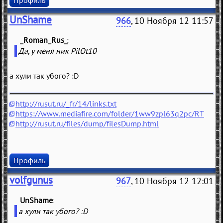
Профиль
UnShame
966
, 10 Ноября 12 11:57
_Roman_Rus_
(
)
Да, у меня ник PilOt10
а хули так убого? :D
http://rusut.ru/_fr/14/links.txt
https://www.mediafire.com/folder/1ww9zpl63q2pc/RT
http://rusut.ru/files/dump/filesDump.html
Профиль
volfgunus
967
, 10 Ноября 12 12:01
UnShame
(
)
а хули так убого? :D