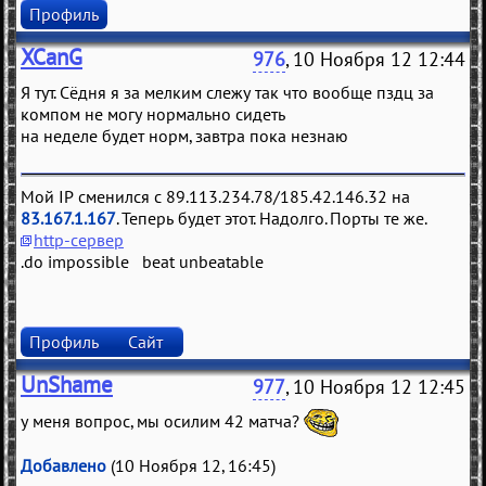
Профиль
XCanG
976
, 10 Ноября 12 12:44
Я тут. Сёдня я за мелким слежу так что вообще пздц за
компом не могу нормально сидеть
на неделе будет норм, завтра пока незнаю
Мой IP сменился с 89.113.234.78/185.42.146.32 на
83.167.1.167
. Теперь будет этот. Надолго. Порты те же.
http-сервер
.do impossible beat unbeatable
Профиль
Сайт
UnShame
977
, 10 Ноября 12 12:45
у меня вопрос, мы осилим 42 матча?
Добавлено
(10 Ноября 12, 16:45)