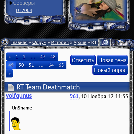
Серверы
UT2004
Главная
»
Форум
»
История
»
Архив
» RT Team Deathmatch
«
1
2
…
47
48
Ответить
Новая тема
49
50
51
…
64
65
Новый опрос
»
RT Team Deathmatch
volfgunus
961
, 10 Ноября 12 11:35
UnShame
(
)