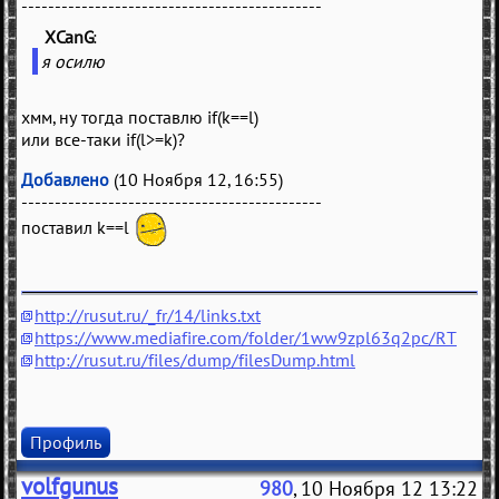
---------------------------------------------
XCanG
(
)
я осилю
хмм, ну тогда поставлю if(k==l)
или все-таки if(l>=k)?
Добавлено
(10 Ноября 12, 16:55)
---------------------------------------------
поставил k==l
http://rusut.ru/_fr/14/links.txt
https://www.mediafire.com/folder/1ww9zpl63q2pc/RT
http://rusut.ru/files/dump/filesDump.html
Профиль
volfgunus
980
, 10 Ноября 12 13:22