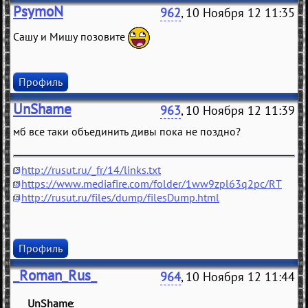
PsymoN
962
, 10 Ноября 12 11:35
Сашу и Мишу позовите
Профиль
UnShame
963
, 10 Ноября 12 11:39
мб все таки объединить дивы пока не поздно?
http://rusut.ru/_fr/14/links.txt
https://www.mediafire.com/folder/1ww9zpl63q2pc/RT
http://rusut.ru/files/dump/filesDump.html
Профиль
_Roman_Rus_
964
, 10 Ноября 12 11:44
UnShame
(
)