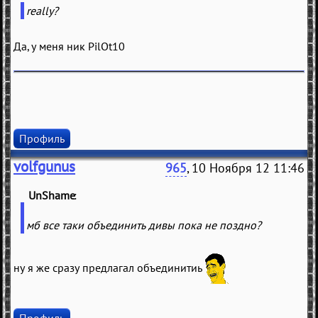
really?
Да, у меня ник PilOt10
Профиль
volfgunus
965
, 10 Ноября 12 11:46
UnShame
(
)
мб все таки объединить дивы пока не поздно?
ну я же сразу предлагал объединитиь