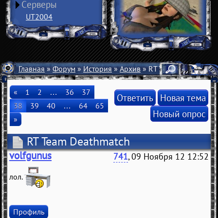
Серверы
UT2004
Главная
»
Форум
»
История
»
Архив
» RT Team Deathmatch
«
1
2
…
36
37
Ответить
Новая тема
38
39
40
…
64
65
Новый опрос
»
RT Team Deathmatch
volfgunus
741
, 09 Ноября 12 12:52
лол.
Профиль