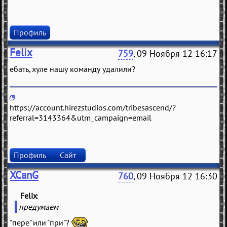
Профиль
Felix
759
, 09 Ноября 12 16:17
ебать, хуле нашу команду удалили?
https://account.hirezstudios.com/tribesascend/?
referral=3143364&utm_campaign=email
Профиль
Сайт
XCanG
760
, 09 Ноября 12 16:30
Felix
(
)
предумаем
"пере" или "при"?