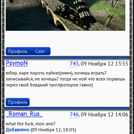
Профиль
Сайт
PsymoN
745
, 09 Ноября 12 13:55
юбер, харе пороть хуйню(омич), хочешь играть?
записывайся, не хочешь? тогда не ной что всех порвешь
через свой блядкий тунгл(которое гавно)
Профиль
_Roman_Rus_
746
, 09 Ноября 12 14:06
what the fuck, mon ami?
Добавлено
(09 Ноября 12, 18:05)