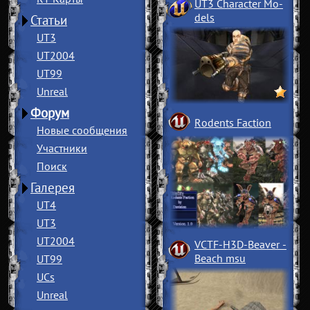
UT3 Character Mo
­
dels
Статьи
UT3
UT2004
UT99
Unreal
Форум
Rodents Faction
Новые сообщения
Участники
Поиск
Галерея
UT4
UT3
UT2004
VCTF-H3D-Beaver
­
Beach msu
UT99
UCs
Unreal