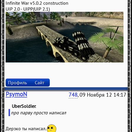
Infinite War v5.0.2 construction
UIP 2.0 - UIPP(UIP 2.1)
Профиль
Сайт
PsymoN
748
, 09 Ноября 12 14:17
UberSoldier
(
)
про парву просто написал
Дерзко ты написал.