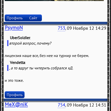
Профиль
Сайт
PsymoN
753
, 09 Ноября 12 14:29
UberSoldier
(
)
второй вопрос, почему?
лицензия наше все, без нее на турнир не берем.
Vendetta
(
)
, а то вдруг ты читерить собрался хД.
и это тоже.
Профиль
MeX@niK
754
, 09 Ноября 12 14:31