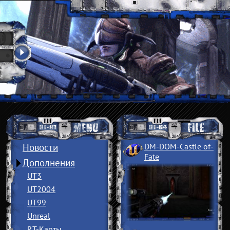
Новости
DM-DOM-Castle of
­
Fate
Дополнения
UT3
UT2004
UT99
Unreal
RT-Карты