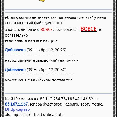
ебтыть, вы что не знаете как лицензию сделать? у меня
есть маленький файл для этого
ВОВСЕ
а качать лицензию
ВОВСЕ
, подчёркиваю
не
обязательно
если надо, я вам всё настрою
Добавлено
(09 Ноября 12, 20:29)
---------------------------------------------
народ, замените звёздочки(*) на точки •
Добавлено
(09 Ноября 12, 20:30)
---------------------------------------------
может меня с ХайТекком поставите?
Мой IP сменился с 89.113.234.78/185.42.146.32 на
83.167.1.167
. Теперь будет этот. Надолго. Порты те же.
http-сервер
.do impossible beat unbeatable