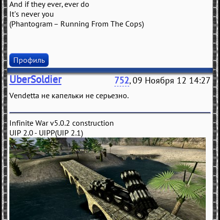
And if they ever, ever do
It's never you
(Phantogram – Running From The Cops)
Профиль
UberSoldier
752
, 09 Ноября 12 14:27
Vendetta не капельки не серьезно.
Infinite War v5.0.2 construction
UIP 2.0 - UIPP(UIP 2.1)