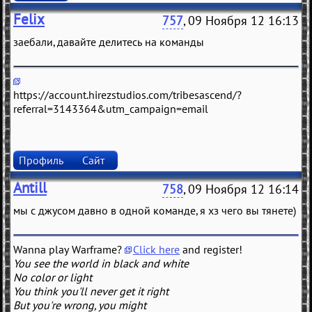
Felix
757
, 09 Ноября 12 16:13
заебали, давайте делитесь на команды
https://account.hirezstudios.com/tribesascend/?
referral=3143364&utm_campaign=email
Профиль
Сайт
Antill
758
, 09 Ноября 12 16:14
мы с джусом давно в одной команде, я хз чего вы тянете)
Wanna play Warframe?
Click here
and register!
You see the world in black and white
No color or light
You think you'll never get it right
But you're wrong, you might