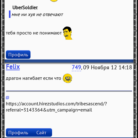
UberSoldier
(
)
мне ни хуя не отвечают
тебя просто не понимают
Профиль
Felix
749
, 09 Ноября 12 14:18
драгон нагибает если что
https://account.hirezstudios.com/tribesascend/?
referral=3143364&utm_campaign=email
Профиль
Сайт