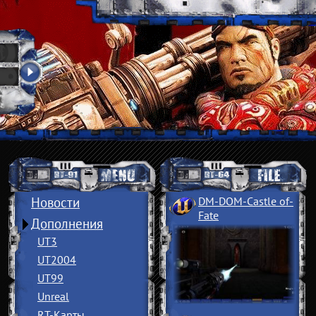
Новости
DM-DOM-Castle of
­
Fate
Дополнения
UT3
UT2004
UT99
Unreal
RT-Карты