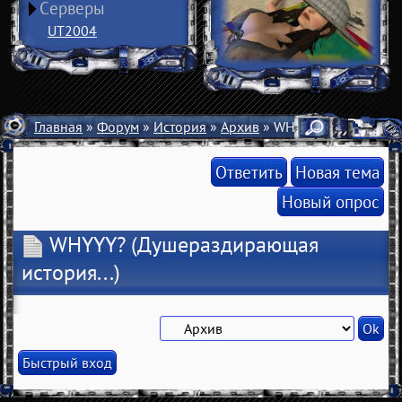
Серверы
UT2004
Главная
»
Форум
»
История
»
Архив
» WHYYY?
Ответить
Новая тема
Новый опрос
WHYYY?
(Душераздирающая
история...)