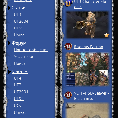
UT3 Character Mo
­
dels
Статьи
UT3
UT2004
UT99
Unreal
Форум
Rodents Faction
Новые сообщения
Участники
Поиск
Галерея
UT4
UT3
UT2004
VCTF-H3D-Beaver
­
Beach msu
UT99
UCs
Unreal