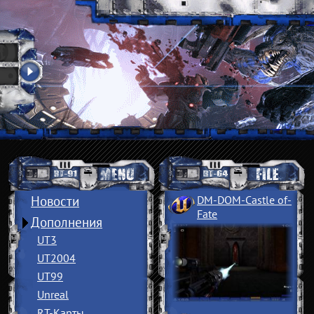
Новости
DM-DOM-Castle of
­
Fate
Дополнения
UT3
UT2004
UT99
Unreal
RT-Карты