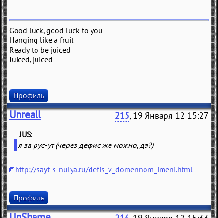
Good luck, good luck to you
Hanging like a fruit
Ready to be juiced
Juiced, juiced
Профиль
Unreall
215
, 19 Января 12 15:27
JUS
(
)
я за рус-ут (через дефис же можно, да?)
http://sayt-s-nulya.ru/defis_v_domennom_imeni.html
Профиль
UnShame
216
, 19 Января 12 15:33