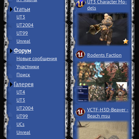
UT3 Character Mo
­
dels
Статьи
UT3
UT2004
UT99
Unreal
Форум
Rodents Faction
Новые сообщения
Участники
Поиск
Галерея
UT4
UT3
UT2004
VCTF-H3D-Beaver
­
Beach msu
UT99
UCs
Unreal