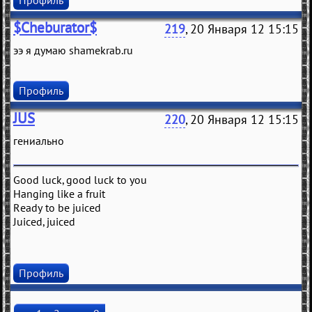
$Cheburator$
219
, 20 Января 12 15:15
ээ я думаю shamekrab.ru
Профиль
JUS
220
, 20 Января 12 15:15
гениально
Good luck, good luck to you
Hanging like a fruit
Ready to be juiced
Juiced, juiced
Профиль