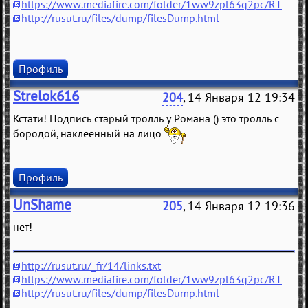
https://www.mediafire.com/folder/1ww9zpl63q2pc/RT
http://rusut.ru/files/dump/filesDump.html
Профиль
Strelok616
204
, 14 Января 12 19:34
Кстати! Подпись старый тролль у Романа (
) это тролль с
бородой, наклеенный на лицо
Профиль
UnShame
205
, 14 Января 12 19:36
нет!
http://rusut.ru/_fr/14/links.txt
https://www.mediafire.com/folder/1ww9zpl63q2pc/RT
http://rusut.ru/files/dump/filesDump.html