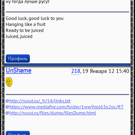
ну тогда лучше русут
Good luck, good luck to you
Hanging like a fruit
Ready to be juiced
Juiced, juiced
Профиль
UnShame
218
, 19 Января 12 15:40
http://rusut.ru/_fr/14/links.txt
https://www.mediafire.com/folder/1ww9zpl63q2pc/RT
http://rusut.ru/files/dump/filesDump.html
Профиль