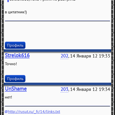
в цитатник!)
Профиль
Strelok616
202
, 14 Января 12 19:33
Точно!
Профиль
UnShame
203
, 14 Января 12 19:34
нет!
http://rusut.ru/_fr/14/links.txt