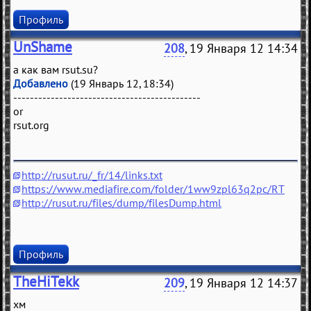
Профиль
UnShame
208
, 19 Января 12 14:34
а как вам rsut.su?
Добавлено
(19 Январь 12, 18:34)
---------------------------------------------
or
rsut.org
http://rusut.ru/_fr/14/links.txt
https://www.mediafire.com/folder/1ww9zpl63q2pc/RT
http://rusut.ru/files/dump/filesDump.html
Профиль
TheHiTekk
209
, 19 Января 12 14:37
хм