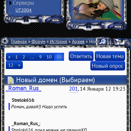
Серверы
UT2004
Главная
»
Форум
»
История
»
Архив
» Новый домен
Ответить
Новая тема
«
1
2
…
9
10
11
12
»
Новый опрос
Новый домен
(Выбираем)
_Roman_Rus_
201
, 14 Января 12 19:23
Strelok616
(
)
Роман, давай!) Надо успеть
_Roman_Rus_
(
)
Strelok616, пока мужик не рванулXD