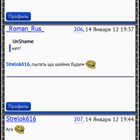
Профиль
_Roman_Rus_
206
, 14 Января 12 19:37
UnShame
(
)
нет!
Strelok616
, пытать ща шейма будем
Профиль
Strelok616
207
, 14 Января 12 19:44
Ага