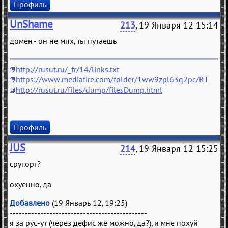
Профиль
UnShame
213
, 19 Января 12 15:14
домен - он не мпх, ты путаешь
http://rusut.ru/_fr/14/links.txt
https://www.mediafire.com/folder/1ww9zpl63q2pc/RT
http://rusut.ru/files/dump/filesDump.html
Профиль
JUS
214
, 19 Января 12 15:25
срут.орг?
охуенно, да
Добавлено
(19 Январь 12, 19:25)
---------------------------------------------
я за рус-ут (через дефис же можно, да?), и мне похуй