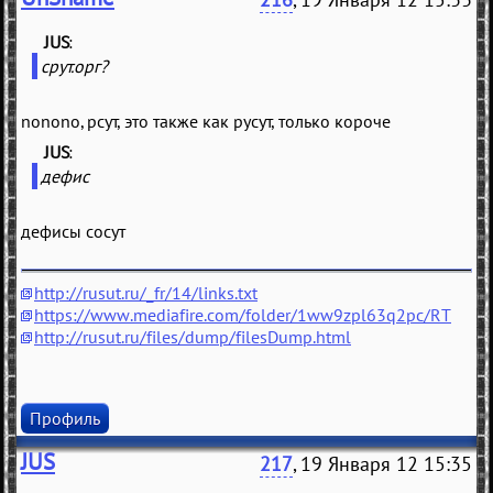
JUS
(
)
срут.орг?
nonono, рсут, это также как русут, только короче
JUS
(
)
дефис
дефисы сосут
http://rusut.ru/_fr/14/links.txt
https://www.mediafire.com/folder/1ww9zpl63q2pc/RT
http://rusut.ru/files/dump/filesDump.html
Профиль
JUS
217
, 19 Января 12 15:35