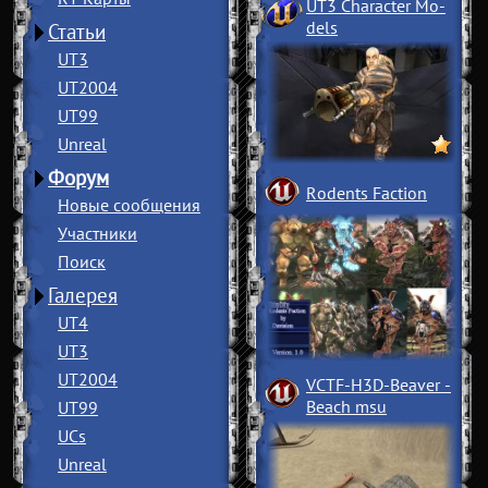
UT3 Character Mo
­
dels
Статьи
UT3
UT2004
UT99
Unreal
Форум
Rodents Faction
Новые сообщения
Участники
Поиск
Галерея
UT4
UT3
UT2004
VCTF-H3D-Beaver
­
Beach msu
UT99
UCs
Unreal