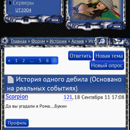
Серверы
UT2004
Главная
»
Форум
»
История
»
Архив
» История одного де
Ответить
Новая тема
«
1
2
…
5
6
7
Новый опрос
История одного дебила
(Основано
на реальных событиях)
Scorpion
121
, 18 Сентября 11 17:08
Да вы угадали я Рома....Букин
Профиль