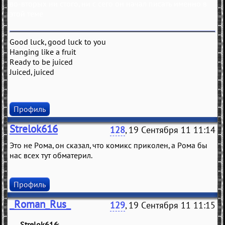
во-вторых ни стого, ни с сего он начал писать именно в
этой теме
Good luck, good luck to you
Hanging like a fruit
Ready to be juiced
Juiced, juiced
Профиль
Strelok616
128
, 19 Сентября 11 11:14
Это не Рома, он сказал, что комикс приколен, а Рома бы
нас всех тут обматерил.
Профиль
_Roman_Rus_
129
, 19 Сентября 11 11:15
Strelok616