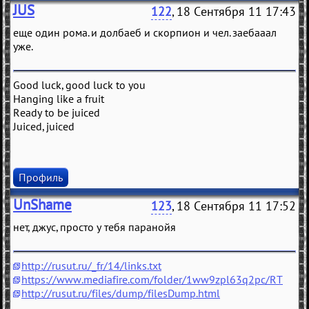
JUS
122
, 18 Сентября 11 17:43
еще один рома. и долбаеб и скорпион и чел. заебааал
уже.
Good luck, good luck to you
Hanging like a fruit
Ready to be juiced
Juiced, juiced
Профиль
UnShame
123
, 18 Сентября 11 17:52
нет, джус, просто у тебя паранойя
http://rusut.ru/_fr/14/links.txt
https://www.mediafire.com/folder/1ww9zpl63q2pc/RT
http://rusut.ru/files/dump/filesDump.html