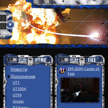
Новости
DM-DOM-Castle of
­
Fate
Дополнения
UT3
UT2004
UT99
Unreal
RT-Карты