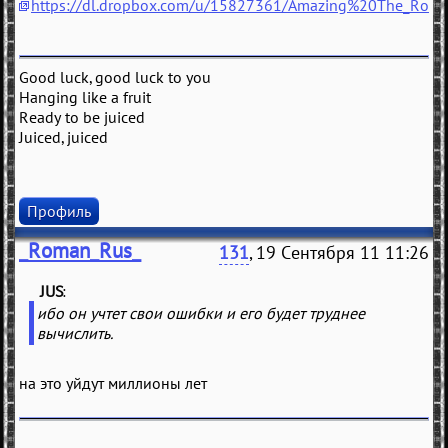
https://dl.dropbox.com/u/15827361/Amazing%20The_Rom
Good luck, good luck to you
Hanging like a fruit
Ready to be juiced
Juiced, juiced
Профиль
_Roman_Rus_
131
, 19 Сентября 11 11:26
JUS
(
)
ибо он учтет свои ошибки и его будет труднее
вычислить.
на это уйдут миллионы лет