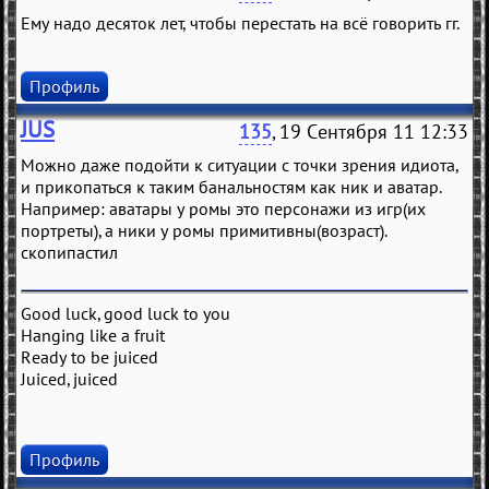
Ему надо десяток лет, чтобы перестать на всё говорить гг.
Профиль
JUS
135
, 19 Сентября 11 12:33
Можно даже подойти к ситуации с точки зрения идиота,
и прикопаться к таким банальностям как ник и аватар.
Например: аватары у ромы это персонажи из игр(их
портреты), а ники у ромы примитивны(возраст).
скопипастил
Good luck, good luck to you
Hanging like a fruit
Ready to be juiced
Juiced, juiced
Профиль