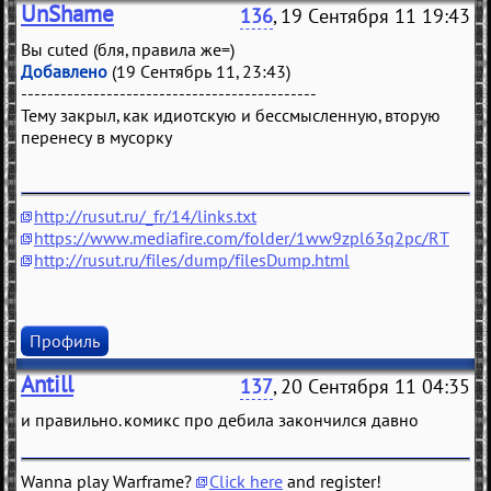
UnShame
136
, 19 Сентября 11 19:43
Вы cuted (бля, правила же=)
Добавлено
(19 Сентябрь 11, 23:43)
---------------------------------------------
Тему закрыл, как идиотскую и бессмысленную, вторую
перенесу в мусорку
http://rusut.ru/_fr/14/links.txt
https://www.mediafire.com/folder/1ww9zpl63q2pc/RT
http://rusut.ru/files/dump/filesDump.html
Профиль
Antill
137
, 20 Сентября 11 04:35
и правильно. комикс про дебила закончился давно
Wanna play Warframe?
Click here
and register!