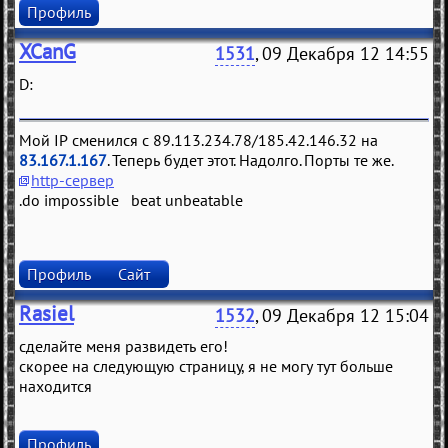
Профиль
XCanG
1531
, 09 Декабря 12 14:55
D:
Мой IP сменился с 89.113.234.78/185.42.146.32 на
83.167.1.167
. Теперь будет этот. Надолго. Порты те же.
http-сервер
.do impossible beat unbeatable
Профиль
Сайт
Rasiel
1532
, 09 Декабря 12 15:04
сделайте меня развидеть его!
скорее на следующую страницу, я не могу тут больше
находится
Профиль