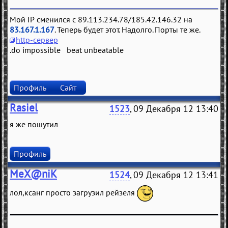
Мой IP сменился с 89.113.234.78/185.42.146.32 на
83.167.1.167
. Теперь будет этот. Надолго. Порты те же.
http-сервер
.do impossible beat unbeatable
Профиль
Сайт
Rasiel
1523
, 09 Декабря 12 13:40
я же пошутил
Профиль
MeX@niK
1524
, 09 Декабря 12 13:41
лол,ксанг просто загрузил рейзеля