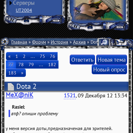
Серверы
UT2004
Главная
»
Форум
»
История
»
Архив
» Dota 2
«
1
2
…
75
76
Ответить
Новая тема
77
78
79
…
182
Новый опрос
183
»
Dota 2
MeX@niK
1521
, 09 Декабря 12 13:34
Rasiel
(
)
втф? опиши проблему
у меня версия доты,предназначеная для зрителей.