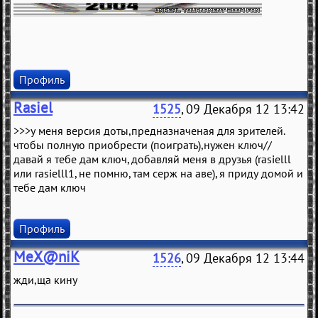
Профиль
Rasiel
1525
, 09 Декабря 12 13:42
>>>у меня версия доты,предназначеная для зрителей.
чтобы полную приобрести (поиграть),нужен ключ//
давай я тебе дам ключ, добавляй меня в друзья (rasielll
или rasielll1, не помню, там серж на аве), я приду домой и
тебе дам ключ
Профиль
MeX@niK
1526
, 09 Декабря 12 13:44
жди,ща кину