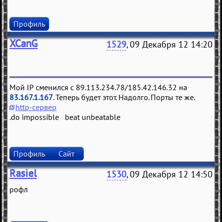
Профиль
XCanG
1529
, 09 Декабря 12 14:20
Мой IP сменился с 89.113.234.78/185.42.146.32 на
83.167.1.167
. Теперь будет этот. Надолго. Порты те же.
http-сервер
.do impossible beat unbeatable
Профиль
Сайт
Rasiel
1530
, 09 Декабря 12 14:50
рофл