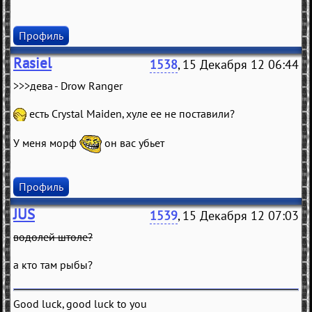
Профиль
Rasiel
1538
, 15 Декабря 12 06:44
>>>дева - Drow Ranger
есть Crystal Maiden, хуле ее не поставили?
У меня морф
он вас убьет
Профиль
JUS
1539
, 15 Декабря 12 07:03
водолей штоле?
а кто там рыбы?
Good luck, good luck to you