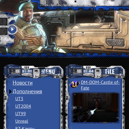
Новости
DM-DOM-Castle of
­
Fate
Дополнения
UT3
UT2004
UT99
Unreal
RT-Карты