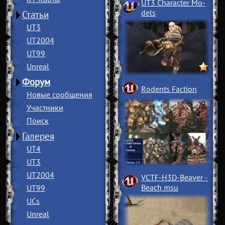
UT3 Character Mo
­
dels
Статьи
UT3
UT2004
UT99
Unreal
Форум
Rodents Faction
Новые сообщения
Участники
Поиск
Галерея
UT4
UT3
UT2004
VCTF-H3D-Beaver
­
Beach msu
UT99
UCs
Unreal