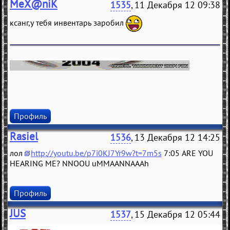
MeX@niK
1535
, 11 Декабря 12 09:38
ксанг,у тебя инвентарь заробил
Профиль
Rasiel
1536
, 13 Декабря 12 14:25
лол
http://youtu.be/p7i0KJ7Yr9w?t=7m5s
7:05 ARE YOU
HEARING ME? NNOOU uMMAANNAAAh
Профиль
JUS
1537
, 15 Декабря 12 05:44