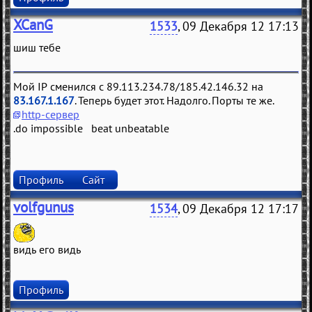
XCanG
1533
, 09 Декабря 12 17:13
шиш тебе
Мой IP сменился с 89.113.234.78/185.42.146.32 на
83.167.1.167
. Теперь будет этот. Надолго. Порты те же.
http-сервер
.do impossible beat unbeatable
Профиль
Сайт
volfgunus
1534
, 09 Декабря 12 17:17
видь его видь
Профиль