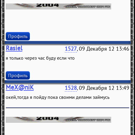
Профиль
Rasiel
1527
, 09 Декабря 12 13:46
я только через час буду если что
Профиль
MeX@niK
1528
, 09 Декабря 12 13:49
окей,тогда я пойду пока своими делами займусь