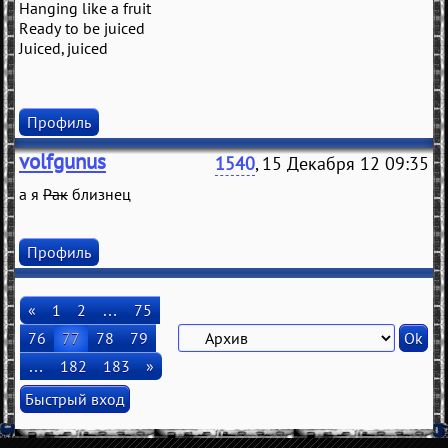
Hanging like a fruit
Ready to be juiced
Juiced, juiced
Профиль
volfgunus
1540
, 15 Декабря 12 09:35
а я
Рак
близнец
Профиль
«
1
2
…
75
76
77
78
79
…
182
183
»