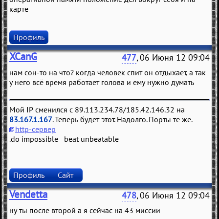
карте
Профиль
XCanG
477
, 06 Июня 12 09:04
нам сон-то на что? когда человек спит он отдыхает, а так
у него всё время работает голова и ему нужно думать
Мой IP сменился с 89.113.234.78/185.42.146.32 на
83.167.1.167
. Теперь будет этот. Надолго. Порты те же.
http-сервер
.do impossible beat unbeatable
Профиль
Сайт
Vendetta
478
, 06 Июня 12 09:04
ну ты после второй а я сейчас на 43 миссии