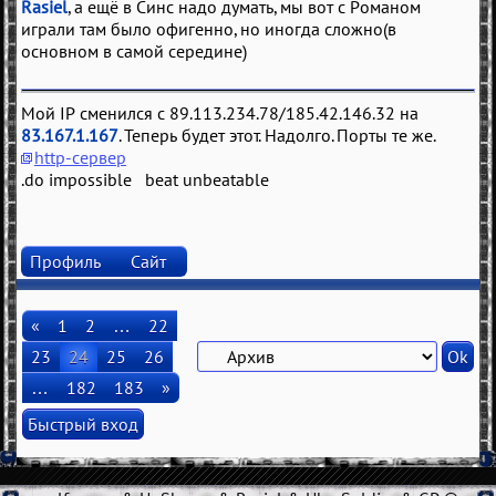
Rasiel
, а ещё в Синс надо думать, мы вот с Романом
играли там было офигенно, но иногда сложно(в
основном в самой середине)
Мой IP сменился с 89.113.234.78/185.42.146.32 на
83.167.1.167
. Теперь будет этот. Надолго. Порты те же.
http-сервер
.do impossible beat unbeatable
Профиль
Сайт
«
1
2
…
22
23
24
25
26
…
182
183
»