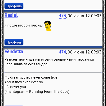
Профиль
Rasiel
473
, 06 Июня 12 09:03
я после второй плюнул
Профиль
Vendetta
474
, 06 Июня 12 09:03
Разиэль, помнишь мы играли рандомными персами, я
наебывала за счет гайдов.
My dreams, they never come true
And if they ever, ever do
It's never you
(Phantogram – Running From The Cops)