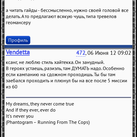
а читать гайды - бессмысленно, нужно своей головой все
делать. А то предлагают всякую чушь, типа тревелов
геомансеру
Профиль
Vendetta
472
, 06 Июня 12 09:02
ксанг, не люблю стиль хайтекка. Он занудный.
В героях устаешь, разиэль, там ДУМАТЬ надо. Особенно
если кампанию на сдожном проходишь. Ты бы там
заебался проходить и плюнул бы на все после 5 миссии
из 60
My dreams, they never come true
And if they ever, ever do
It's never you
(Phantogram – Running From The Cops)