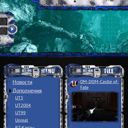
Новости
DM-DOM-Castle of
­
Fate
Дополнения
UT3
UT2004
UT99
Unreal
RT-Карты