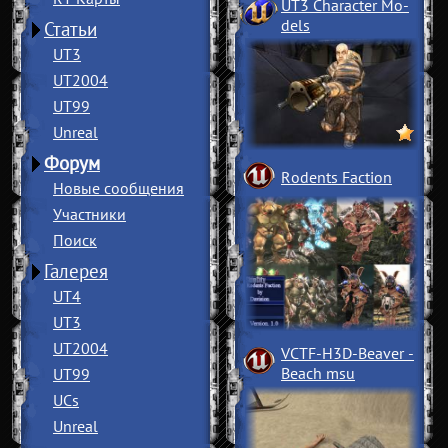
UT3 Character Mo
­
dels
Статьи
UT3
UT2004
UT99
Unreal
Форум
Rodents Faction
Новые сообщения
Участники
Поиск
Галерея
UT4
UT3
UT2004
VCTF-H3D-Beaver
­
Beach msu
UT99
UCs
Unreal