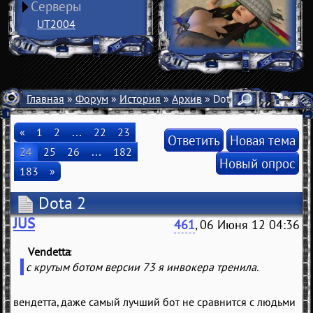
Серверы
UT2004
Главная
»
Форум
»
История
»
Архив
» Dota 2
«
1
2
…
22
23
Ответить
Новая тема
24
25
26
…
182
Новый опрос
183
»
Dota 2
JUS
461
, 06 Июня 12 04:36
Vendetta
(
)
с крутым ботом версии 73 я инвокера тренила.
вендетта, даже самый лучший бот не сравнится с людьми