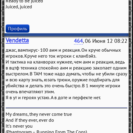
Ready to be juiced
Juiced, juiced
Профиль
Vendetta
464
, 06 Июня 12 08:22
джас, вампирус- 100 аим и реакция. Он круче обычных
игроков. Круче него ток игроки с кланбэйз.
И тактика на кланворах нужнее, чем аим и реакция, ведь
в вцтф техника спокойно аим и реакцию закопает одним
выстрелом. В ТАМ тоже надо думать, чтобы не убили сразу
и всю карту знать, юзать трюки, оружие подбирать для
убийства и делать это очень быстро. В 1 минуте игроки
очень впечатляют этим.
Я в ут и героях устаю. А в доте и перфекте нет.
My dreams, they never come true
And if they ever, ever do
It's never you
(Phantogram – Running From The Cops)