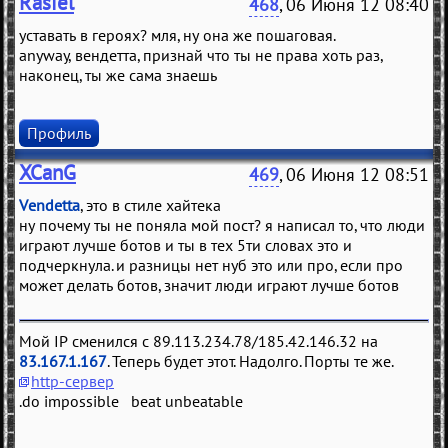
Rasiel
468
, 06 Июня 12 08:40
уставать в героях? мля, ну она же пошаговая.
anyway, вендетта, признай что ты не права хоть раз,
наконец, ты же сама знаешь
Профиль
XCanG
469
, 06 Июня 12 08:51
Vendetta
, это в стиле хайтека
ну почему ты не поняла мой пост? я написал то, что люди
играют лучше ботов и ты в тех 5ти словах это и
подчеркнула. и разницы нет нуб это или про, если про
может делать ботов, значит люди играют лучше ботов
Мой IP сменился с 89.113.234.78/185.42.146.32 на
83.167.1.167
. Теперь будет этот. Надолго. Порты те же.
http-сервер
.do impossible beat unbeatable