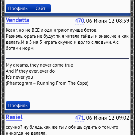
Профиль
Сайт
Vendetta
470
, 06 Июня 12 08:59
Ксанг, но не ВСЕ люди играют лучше ботов.
Разиэль, орать не будут, тк я читала гайды и знаю, че и как
делать. И в 5 на 5 играть скучно и долго с людьми. А с
ботами норм.
My dreams, they never come true
And if they ever, ever do
It's never you
(Phantogram – Running From The Cops)
Профиль
Rasiel
471
, 06 Июня 12 09:02
скучно? ну блядь. как же ты любишь судить о том, что
никогда не делала.