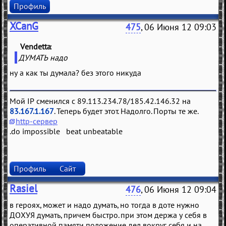
Профиль
XCanG
475
, 06 Июня 12 09:03
Vendetta
(
)
ДУМАТЬ надо
ну а как ты думала? без этого никуда
Мой IP сменился с 89.113.234.78/185.42.146.32 на
83.167.1.167
. Теперь будет этот. Надолго. Порты те же.
http-сервер
.do impossible beat unbeatable
Профиль
Сайт
Rasiel
476
, 06 Июня 12 09:04
в героях, может и надо думать, но тогда в доте нужно
ДОХУЯ думать, причем быстро. при этом держа у себя в
оперативной памяти положение дел вокруг себя и на