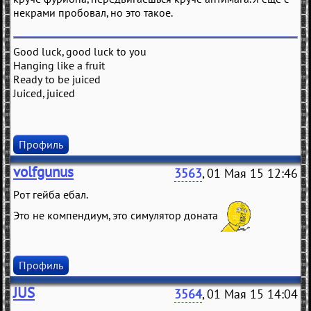
некрами пробовал, но это такое.
Good luck, good luck to you
Hanging like a fruit
Ready to be juiced
Juiced, juiced
Профиль
volfgunus
3563
, 01 Мая 15 12:46
Рот гейба ебал.
Это не компендиум, это симулятор доната
Профиль
JUS
3564
, 01 Мая 15 14:04