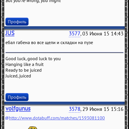
But you're wrong, you might
Профиль
JUS
3577
, 03 Июня 15 14:43
ебал габена во все щели и складки на пузе
Good luck, good luck to you
Hanging like a fruit
Ready to be juiced
Juiced, juiced
Профиль
volfgunus
3578
, 29 Июня 15 15:16
http://www.dotabuff.com/matches/1593081100