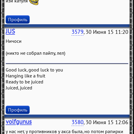
изи катуля
Профиль
JUS
3579
, 30 Июня 15 11:20
Ничоси
(никто не собрал пайпу, лел)
Good luck, good luck to you
Hanging like a fruit
Ready to be juiced
Juiced, juiced
Профиль
volfgunus
3580
, 30 Июня 15 12:06
у нас нет, у противников у акса была, но потом рапирки