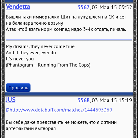
Vendetta
3567
, 02 Мая 15 09:52
Вышли таки имморталки. Щит на луну, шлем на СК и сет
на баланара точно возьму.
А так чтоб взять норм компед надо 3-4к отдать, пичаль.
My dreams, they never come true
And if they ever, ever do
It's never you
(Phantogram – Running From The Cops)
Профиль
JUS
3568
, 03 Мая 15 15:19
http://www.dotabuff.com/matches/1444695369
Вы себе даже представить не можете, что я с этими
артефактами вытворял