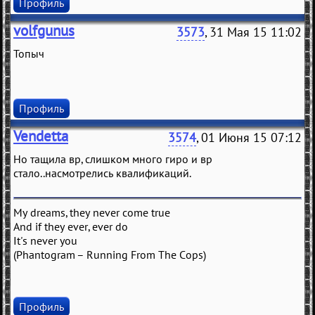
Профиль
volfgunus
3573
, 31 Мая 15 11:02
Топыч
Профиль
Vendetta
3574
, 01 Июня 15 07:12
Но тащила вр, слишком много гиро и вр
стало..насмотрелись квалификаций.
My dreams, they never come true
And if they ever, ever do
It's never you
(Phantogram – Running From The Cops)
Профиль