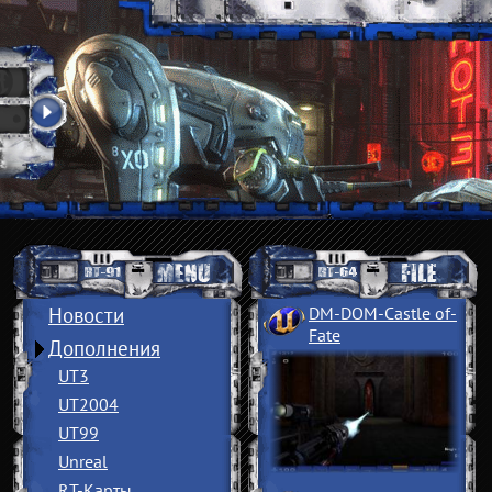
Новости
DM-DOM-Castle of
­
Fate
Дополнения
UT3
UT2004
UT99
Unreal
RT-Карты