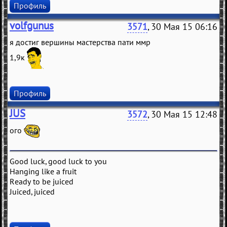
Профиль
volfgunus
3571
, 30 Мая 15 06:16
я достиг вершины мастерства пати ммр
1,9к
Профиль
JUS
3572
, 30 Мая 15 12:48
ого
Good luck, good luck to you
Hanging like a fruit
Ready to be juiced
Juiced, juiced