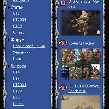
UT3 Character Mo
­
dels
Статьи
UT3
UT2004
UT99
Unreal
Форум
Rodents Faction
Новые сообщения
Участники
Поиск
Галерея
UT4
UT3
UT2004
VCTF-H3D-Beaver
­
Beach msu
UT99
UCs
Unreal