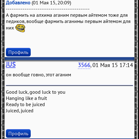
Добавлено
(01 Мая 15, 20:09)
---------------------------------------------
А фармить на алхима аганим первым айтемом тоже для
педиков, вообще фармить аганимы первым айтемом для
них
Профиль
JUS
3566
, 01 Мая 15 17:14
он вообще говно, этот аганим
Good luck, good luck to you
Hanging like a fruit
Ready to be juiced
Juiced, juiced
Профиль