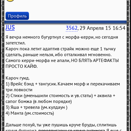
Профиль
JUS
3562
, 29 Апреля 15 16:54
Я вечра немного бугуртнул с морфа-керри, но сегодня
затетстил.
Кароч пока летит адаптив страйк можно еще 1 тычку
сделать, раньше нельзя, ибо отталкивал мгновенно.
Самого керри-морфа не апали, НО БЛЯТЬ АРТЕФАКТЫ
ПРОСТО КАЙФ.
Кароч гуид.
1) Врейс бэнд + тангусик. Качаем морф и перекачиваем
три ловкости
2) Стики (уменьшили стоимость и ув. статы) + аквила +
сапог бомжа (в любом порядке)
3) Яша + тревела (ум. кулдаун )
4) Манта (ум. стоимость)
Дальше похуй, ты уже пушишь круче бруды, сплитишь
круче фуриона,
передвигаешься круче антимага
. Я еще с