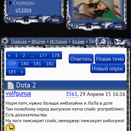
Серверы
UT2004
Главная
»
Форум
»
История
»
Архив
» Dota 2
«
1
2
…
177
178
Ответить
Новая тема
179
180
181
182
Новый опрос
183
»
Dota 2
volfgunus
3561
, 29 Апреля 15 16:16
Норм патч, нужно больше имбахуйни и ЛоЛа в доте
Там полюбому перед выпуском патча спайс употребляют.
Есть доказательства.
На лого тимсикрет спайс, менеджер тимсикрет кибогрмэт