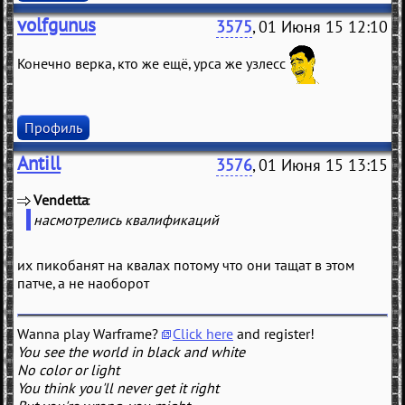
volfgunus
3575
, 01 Июня 15 12:10
Конечно верка, кто же ещё, урса же узлесс
Профиль
Antill
3576
, 01 Июня 15 13:15
Vendetta
(
)
насмотрелись квалификаций
их пикобанят на квалах потому что они тащат в этом
патче, а не наоборот
Wanna play Warframe?
Click here
and register!
You see the world in black and white
No color or light
You think you'll never get it right