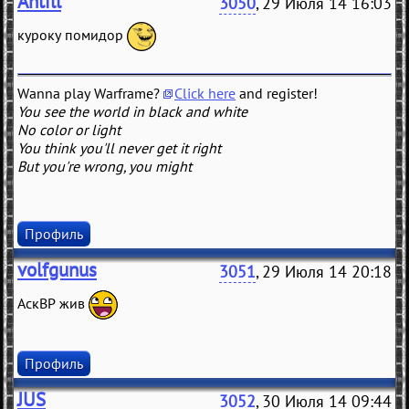
Antill
3050
, 29 Июля 14 16:03
куроку помидор
Wanna play Warframe?
Click here
and register!
You see the world in black and white
No color or light
You think you'll never get it right
But you're wrong, you might
Профиль
volfgunus
3051
, 29 Июля 14 20:18
АскВР жив
Профиль
JUS
3052
, 30 Июля 14 09:44