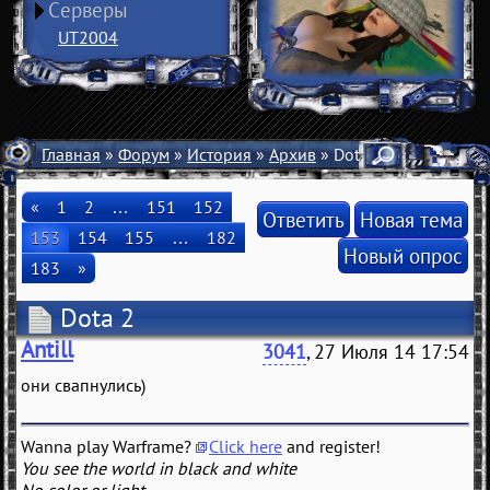
Серверы
UT2004
Главная
»
Форум
»
История
»
Архив
» Dota 2
«
1
2
…
151
152
Ответить
Новая тема
153
154
155
…
182
Новый опрос
183
»
Dota 2
Antill
3041
, 27 Июля 14 17:54
они свапнулись)
Wanna play Warframe?
Click here
and register!
You see the world in black and white