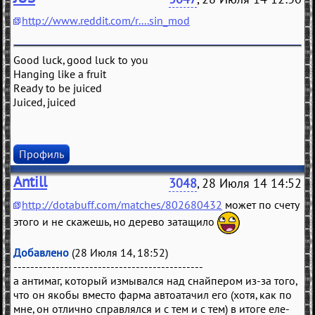
http://www.reddit.com/r....sin_mod
Good luck, good luck to you
Hanging like a fruit
Ready to be juiced
Juiced, juiced
Профиль
Antill
3048
, 28 Июля 14 14:52
http://dotabuff.com/matches/802680432
может по счету
этого и не скажешь, но дерево затащило
Добавлено
(28 Июля 14, 18:52)
---------------------------------------------
а антимаг, который измывался над снайпером из-за того,
что он якобы вместо фарма автоатачил его (хотя, как по
мне, он отлично справлялся и с тем и с тем) в итоге еле-