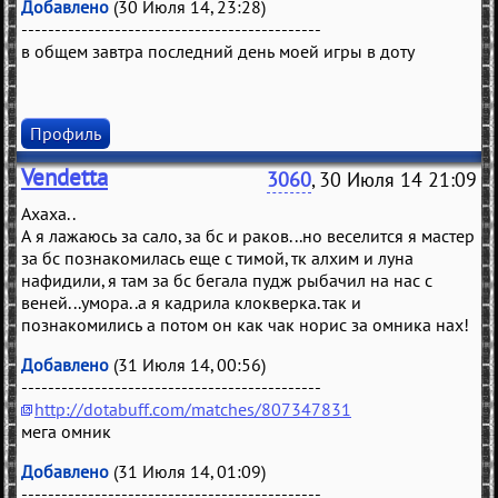
Добавлено
(30 Июля 14, 23:28)
---------------------------------------------
в общем завтра последний день моей игры в доту
Профиль
Vendetta
3060
, 30 Июля 14 21:09
Ахаха..
А я лажаюсь за сало, за бс и раков...но веселится я мастер
за бс познакомилась еще с тимой, тк алхим и луна
нафидили, я там за бс бегала пудж рыбачил на нас с
веней...умора..а я кадрила клокверка. так и
познакомились а потом он как чак норис за омника нах!
Добавлено
(31 Июля 14, 00:56)
---------------------------------------------
http://dotabuff.com/matches/807347831
мега омник
Добавлено
(31 Июля 14, 01:09)
---------------------------------------------