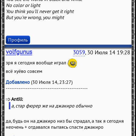
No color or light
You think you'll never get it right
But you're wrong, you might
Профиль
volfgunus
3059
, 30 Июля 14 19:28
зря я сегодня вообще играл
всё хуёво совсем
Добавлено
(30 Июля 14, 23:27)
---------------------------------------------
Antill
(
)
а, стар фюрер же на джакиро обычно
да, будь он на джакиро низ бы страдал, а так я сегодня
неочень + отдавался пытаясь спасти джакиро