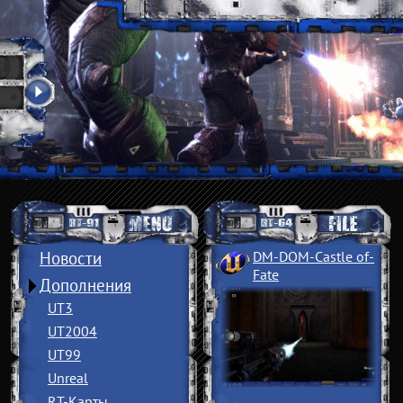
Новости
DM-DOM-Castle of
­
Fate
Дополнения
UT3
UT2004
UT99
Unreal
RT-Карты