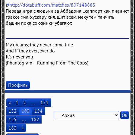
http://dotabuff.com/matches/807148883
Первая игра с людьми за Аббадона...саппорт как пианист
траксе хил, хускару хил, щит всем, меку тем, танчить
башни пока союзники убегают.
My dreams, they never come true
And if they ever, ever do
It's never you
(Phantogram – Running From The Cops)
Профиль
«
1
2
…
151
152
153
154
155
…
182
183
»