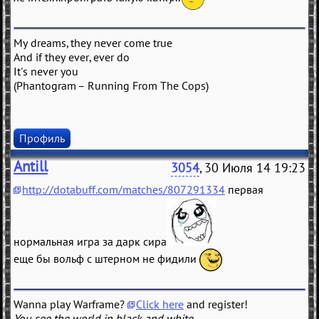
My dreams, they never come true
And if they ever, ever do
It's never you
(Phantogram – Running From The Cops)
Профиль
Antill
3054
, 30 Июля 14 19:23
http://dotabuff.com/matches/807291334
первая
нормальная игра за дарк сира
еще бы вольф с штерном не фидили
Wanna play Warframe?
Click here
and register!
You see the world in black and white