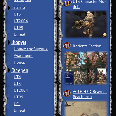
UT3 Character Mo
­
dels
Статьи
UT3
UT2004
UT99
Unreal
Форум
Rodents Faction
Новые сообщения
Участники
Поиск
Галерея
UT4
UT3
UT2004
VCTF-H3D-Beaver
­
Beach msu
UT99
UCs
Unreal