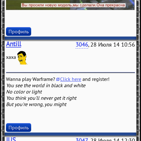
Профиль
Antill
3046
, 28 Июля 14 10:56
хаха
Wanna play Warframe?
Click here
and register!
You see the world in black and white
No color or light
You think you'll never get it right
But you're wrong, you might
Профиль
JUS
3047
, 28 Июля 14 12:30