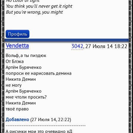
No color or light
You think you'll never get it right
But you're wrong, you might
Профиль
Vendetta
3042
, 27 Июля 14 18:22
Вольф, а ты пиздюк
От Блэка
Артём Буряченко
попроси ее нарисовать демина
Никита Демин
не могу
Артём Буряченко
мне чтоли просить?
Никита Демин
твоё право
Добавлено
(27 Июля 14, 22:22)
---------------------------------------------
А рисунки мои это очевидно хД