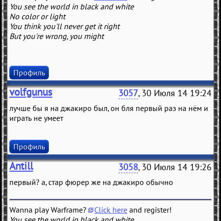
You see the world in black and white
No color or light
You think you'll never get it right
But you're wrong, you might
Профиль
volfgunus
3057
, 30 Июля 14 19:24
лучше бы я на джакиро был, он бля первый раз на нём и
играть не умеет
Профиль
Antill
3058
, 30 Июля 14 19:26
первый? а, стар фюрер же на джакиро обычно
Wanna play Warframe?
Click here
and register!
You see the world in black and white