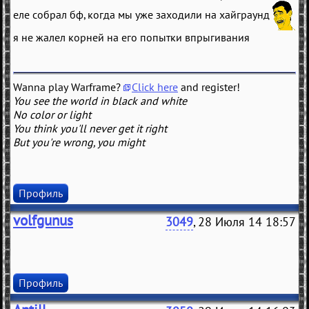
еле собрал бф, когда мы уже заходили на хайграунд
я не жалел корней на его попытки впрыгивания
Wanna play Warframe?
Click here
and register!
You see the world in black and white
No color or light
You think you'll never get it right
But you're wrong, you might
Профиль
volfgunus
3049
, 28 Июля 14 18:57
Профиль