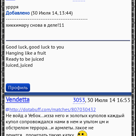
уррря
Добавлено
(30 Июля 14, 13:44)
---------------------------------------------
хиккимару снова в деле!11
Good luck, good luck to you
Hanging like a fruit
Ready to be juiced
Juiced, juiced
Профиль
Vendetta
3053
, 30 Июля 14 16:53
http://dotabuff.com/matches/807030432
Не войд а Уебок...изза него и золотых куполов каждый
купол сопровождался нами в нем и ультом цм и
обстрелом террора...и армлеты..такое не
лечится...проиграть такую катку...