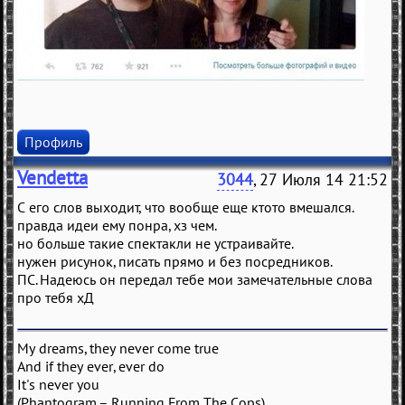
Профиль
Vendetta
3044
, 27 Июля 14 21:52
С его слов выходит, что вообще еще ктото вмешался.
правда идеи ему понра, хз чем.
но больше такие спектакли не устраивайте.
нужен рисунок, писать прямо и без посредников.
ПС. Надеюсь он передал тебе мои замечательные слова
про тебя хД
My dreams, they never come true
And if they ever, ever do
It's never you
(Phantogram – Running From The Cops)