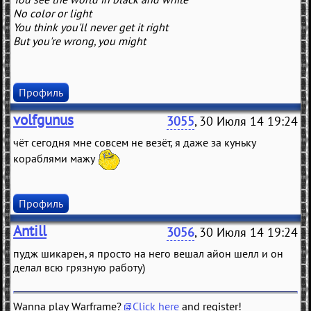
No color or light
You think you'll never get it right
But you're wrong, you might
Профиль
volfgunus
3055
, 30 Июля 14 19:24
чёт сегодня мне совсем не везёт, я даже за куньку
кораблями мажу
Профиль
Antill
3056
, 30 Июля 14 19:24
пудж шикарен, я просто на него вешал айон шелл и он
делал всю грязную работу)
Wanna play Warframe?
Click here
and register!