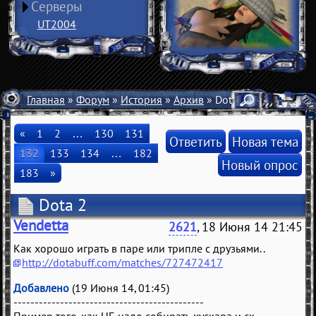
Серверы
UT2004
Главная
»
Форум
»
История
»
Архив
» Dota 2
«
1
2
…
130
131
Ответить
Новая тема
132
133
134
…
182
Новый опрос
183
»
Dota 2
Vendetta
2621
, 18 Июня 14 21:45
Как хорошо играть в паре или трипле с друзьями..
http://dotabuff.com/matches/727472417
Добавлено
(19 Июня 14, 01:45)
---------------------------------------------