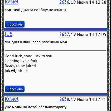
Rasiel
2636
, 19 Июня 14 12:28
лол, твой джагга вообще не джагга
Профиль
JUS
2637
, 19 Июня 14 17:05
поиграл в лайн варс, охуенный мод.
Good luck, good luck to you
Hanging like a fruit
Ready to be juiced
Juiced, juiced
Профиль
Rasiel
2638
, 19 Июня 14 17:21
уже моды на доту? ебатьипатиparty