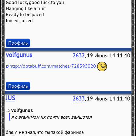
Good luck, good luck to you
Hanging like a fruit
Ready to be juiced
Juiced, juiced
Профиль
volfgunus
2632
, 19 Июня 14 11:40
http://dotabuff.com/matches/728395020
Профиль
JUS
2633
, 19 Июня 14 11:40
volfgunus
(
)
я с аганимом их почти всех ваншотал
бля, я не знал, что ты такой фармила