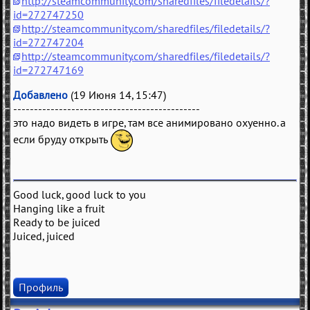
http://steamcommunity.com/sharedfiles/filedetails/?
id=272747250
http://steamcommunity.com/sharedfiles/filedetails/?
id=272747204
http://steamcommunity.com/sharedfiles/filedetails/?
id=272747169
Добавлено
(19 Июня 14, 15:47)
---------------------------------------------
это надо видеть в игре, там все анимировано охуенно. а
если бруду открыть
Good luck, good luck to you
Hanging like a fruit
Ready to be juiced
Juiced, juiced
Профиль