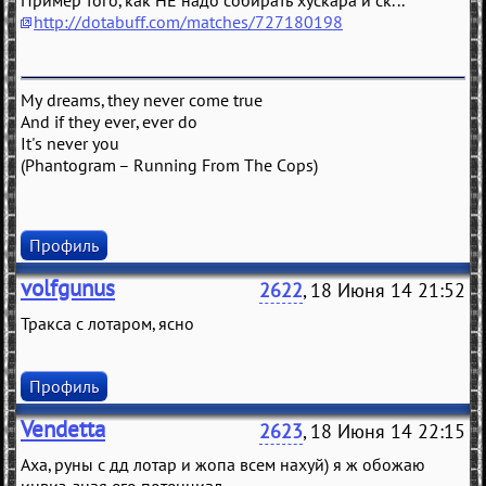
Пример того, как НЕ надо собирать хускара и ск...
http://dotabuff.com/matches/727180198
My dreams, they never come true
And if they ever, ever do
It's never you
(Phantogram – Running From The Cops)
Профиль
volfgunus
2622
, 18 Июня 14 21:52
Тракса с лотаром, ясно
Профиль
Vendetta
2623
, 18 Июня 14 22:15
Аха, руны с дд лотар и жопа всем нахуй) я ж обожаю