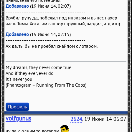
инвиз, зная его потенциал.
Добавлено
(19 Июня 14, 02:07)
---------------------------------------------
Врубил руну дд, побежал под инвизом и вынес нахер
часть Тимы. Хотя там саппорт трушный, вардил, итд итп)
Добавлено
(19 Июня 14, 02:15)
---------------------------------------------
Ах да, ты бы не проебал снайпом с лотаром.
My dreams, they never come true
And if they ever, ever do
It's never you
(Phantogram – Running From The Cops)
Профиль
volfgunus
2624
, 19 Июня 14 06:07
ну да, с одним то лотаром