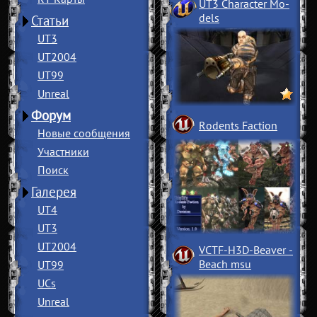
UT3 Character Mo
­
dels
Статьи
UT3
UT2004
UT99
Unreal
Форум
Rodents Faction
Новые сообщения
Участники
Поиск
Галерея
UT4
UT3
UT2004
VCTF-H3D-Beaver
­
Beach msu
UT99
UCs
Unreal