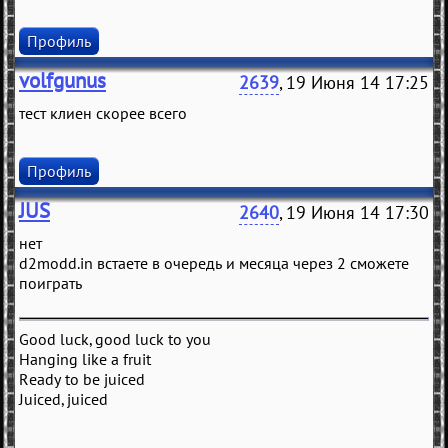
Профиль
volfgunus
2639
, 19 Июня 14 17:25
тест клиен скорее всего
Профиль
JUS
2640
, 19 Июня 14 17:30
нет
d2modd.in встаете в очередь и месяца через 2 сможете
поиграть
Good luck, good luck to you
Hanging like a fruit
Ready to be juiced
Juiced, juiced