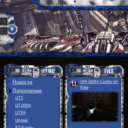
Новости
DM-DOM-Castle of
­
Fate
Дополнения
UT3
UT2004
UT99
Unreal
RT-Карты