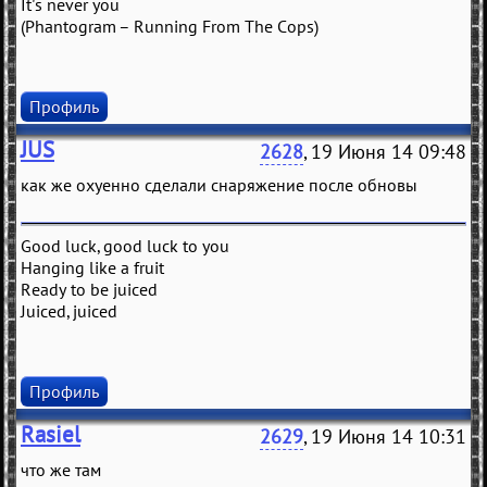
It's never you
(Phantogram – Running From The Cops)
Профиль
JUS
2628
, 19 Июня 14 09:48
как же охуенно сделали снаряжение после обновы
Good luck, good luck to you
Hanging like a fruit
Ready to be juiced
Juiced, juiced
Профиль
Rasiel
2629
, 19 Июня 14 10:31
что же там