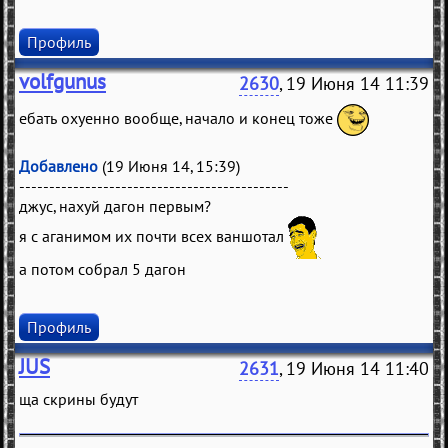
Профиль
volfgunus
2630
, 19 Июня 14 11:39
ебать охуенно вообще, начало и конец тоже
Добавлено
(19 Июня 14, 15:39)
---------------------------------------------
джус, нахуй дагон первым?
я с аганимом их почти всех ваншотал
а потом собрал 5 дагон
Профиль
JUS
2631
, 19 Июня 14 11:40
ща скрины будут