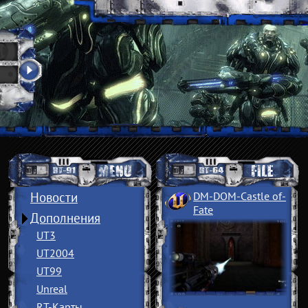
Новости
DM-DOM-Castle of
­
Fate
Дополнения
UT3
UT2004
UT99
Unreal
RT-Карты