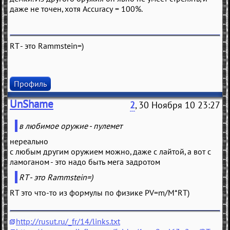
даже не точен, хотя Accuracy = 100%.
RT - это Rammstein=)
Профиль
UnShame
2
, 30 Ноября 10 23:27
в любимое оружие - пулемет
нереально
с любым другим оружием можно, даже с лайтой, а вот с
ламоганом - это надо быть мега задротом
RT - это Rammstein=)
RT это что-то из формулы по физике PV=m/M*RT)
http://rusut.ru/_fr/14/links.txt