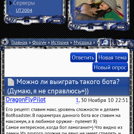
Серверы
UT2004
Главная
»
Форум
»
История
»
Мусорка
» Можно ли выиграт
Ответить
Новая тема
Новый опрос
Можно ли выиграть такого бота?
(Думаю, я не справлюсь=))
DragonFlyPilot
1
, 30 Ноября 10 22:51
Его рецепт: ставим макс. уровень сложности и делаем
BotRoadster. В параметрах данного бота все ставим на
максимум, а в любимое оружие - пулемет 8)
Самое интересное, когда бот ламоганит=) Что видно из
демки. Из другого оружия он явно не умеет стрелять, и