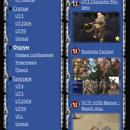
UT3 Character Mo
­
dels
Статьи
UT3
UT2004
UT99
Unreal
Форум
Rodents Faction
Новые сообщения
Участники
Поиск
Галерея
UT4
UT3
UT2004
VCTF-H3D-Beaver
­
Beach msu
UT99
UCs
Unreal