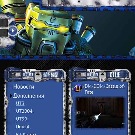
Новости
DM-DOM-Castle of
­
Fate
Дополнения
UT3
UT2004
UT99
Unreal
RT-Карты