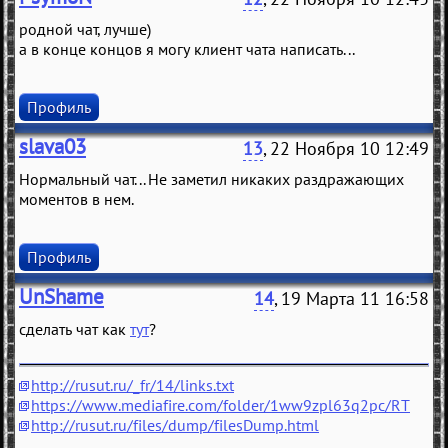
родной чат, лучше)
а в конце концов я могу клиент чата написать...
Профиль
slava03
13
, 22 Ноября 10 12:49
Нормальный чат... Не заметил никаких раздражающих
моментов в нем.
Профиль
UnShame
14
, 19 Марта 11 16:58
сделать чат как
тут
?
http://rusut.ru/_fr/14/links.txt
https://www.mediafire.com/folder/1ww9zpl63q2pc/RT
http://rusut.ru/files/dump/filesDump.html