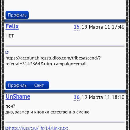
Профиль
Felix
15
, 19 Марта 11 17:46
НЕТ
https://account.hirezstudios.com/tribesascend/?
referral=3143364&utm_campaign=email
Профиль
Сайт
UnShame
16
, 19 Марта 11 18:10
поч?
диз, размер и кнопки естественно сменю
http://rusut.ru/_fr/14/links.txt