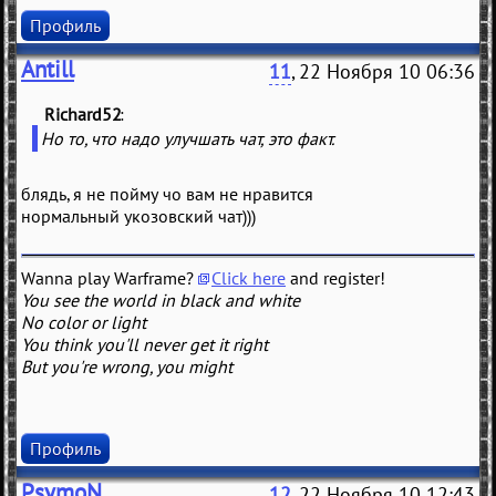
Профиль
Antill
11
, 22 Ноября 10 06:36
Richard52
(
)
Но то, что надо улучшать чат, это факт.
блядь, я не пойму чо вам не нравится
нормальный укозовский чат)))
Wanna play Warframe?
Click here
and register!
You see the world in black and white
No color or light
You think you'll never get it right
But you're wrong, you might
Профиль
PsymoN
12
, 22 Ноября 10 12:43