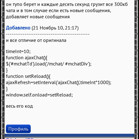
он тупо берет и каждые десять секунд грузит все 300кб
чата и в том случае если есть новые сообщения,
добавляет новые сообщения
Добавлено
(21 Ноябрь 10, 21:17)
---------------------------------------------
и все отличие от оригинала
timeInt=10;
function ajaxChat(){
$('#mchatTd').load('/mchat/ #mchatDiv');
}
function setReload(){
ajaxRefresh=setInterval('ajaxChat()',timeInt*1000);
}
window.self.onload=setReload;
весь его код
Профиль