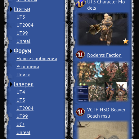
UT3 Character Mo
­
dels
Статьи
UT3
UT2004
UT99
Unreal
Форум
Rodents Faction
Новые сообщения
Участники
Поиск
Галерея
UT4
UT3
UT2004
VCTF-H3D-Beaver
­
Beach msu
UT99
UCs
Unreal