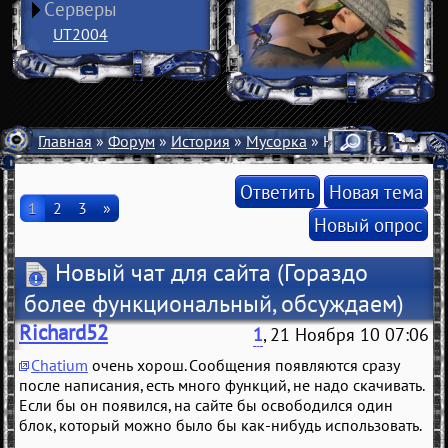
Серверы
UT2004
Главная
»
Форум
»
История
»
Мусорка
» Новый чат для са
Ответить
Новая тема
1
2
3
»
Новый опрос
Новый чат для сайта
(Гораздо
более функциональный, обсуждаем)
Richard52
1
, 21 Ноября 10 07:06
Chatium
очень хорош. Сообщения появляются сразу
после написания, есть много функций, не надо скачивать.
Если бы он появился, на сайте бы освободился один
блок, который можно было бы как-нибудь использовать.