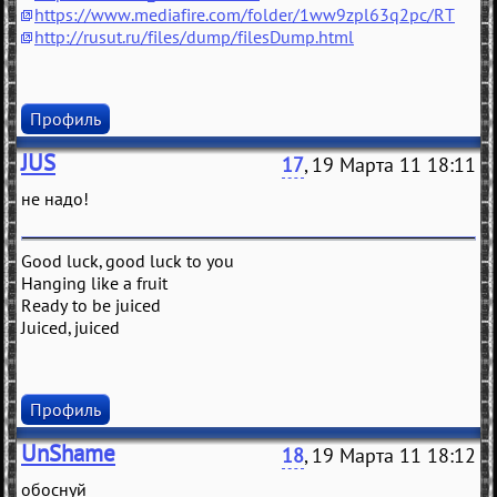
https://www.mediafire.com/folder/1ww9zpl63q2pc/RT
http://rusut.ru/files/dump/filesDump.html
Профиль
JUS
17
, 19 Марта 11 18:11
не надо!
Good luck, good luck to you
Hanging like a fruit
Ready to be juiced
Juiced, juiced
Профиль
UnShame
18
, 19 Марта 11 18:12
обоснуй