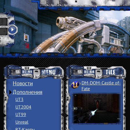
Новости
DM-DOM-Castle of
­
Fate
Дополнения
UT3
UT2004
UT99
Unreal
RT-Карты