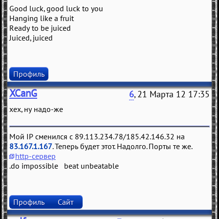
Good luck, good luck to you
Hanging like a fruit
Ready to be juiced
Juiced, juiced
Профиль
XCanG
6
, 21 Марта 12 17:35
хех, ну надо-же
Мой IP сменился с 89.113.234.78/185.42.146.32 на
83.167.1.167
. Теперь будет этот. Надолго. Порты те же.
http-сервер
.do impossible beat unbeatable
Профиль
Сайт