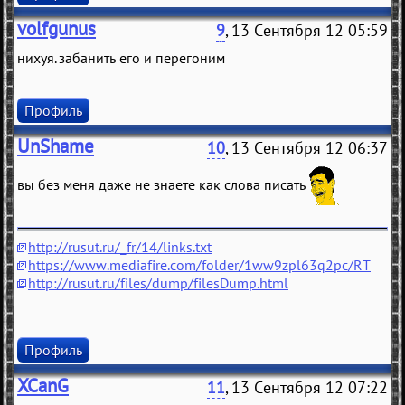
volfgunus
9
, 13 Сентября 12 05:59
нихуя. забанить его и перегоним
Профиль
UnShame
10
, 13 Сентября 12 06:37
вы без меня даже не знаете как слова писать
http://rusut.ru/_fr/14/links.txt
https://www.mediafire.com/folder/1ww9zpl63q2pc/RT
http://rusut.ru/files/dump/filesDump.html
Профиль
XCanG
11
, 13 Сентября 12 07:22