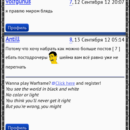
volfgunus
7
, 12 Сентября 12 20:07
я правлю миром блядь
Профиль
Antill
8
, 13 Сентября 12 05:14
Потому что хочу набрать как можно больше постов [ 7 ]
ебать постодрочеры
шейма вам всё равно уже не
перегнать
Wanna play Warframe?
Click here
and register!
You see the world in black and white
No color or light
You think you'll never get it right
But you're wrong, you might
Профиль