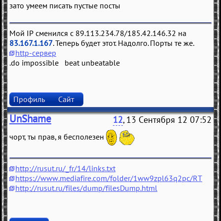
зато умеем писать пустые посты
Мой IP сменился с 89.113.234.78/185.42.146.32 на
83.167.1.167
. Теперь будет этот. Надолго. Порты те же.
http-сервер
.do impossible beat unbeatable
Профиль
Сайт
UnShame
12
, 13 Сентября 12 07:52
чорт, ты прав, я бесполезен
http://rusut.ru/_fr/14/links.txt
https://www.mediafire.com/folder/1ww9zpl63q2pc/RT
http://rusut.ru/files/dump/filesDump.html