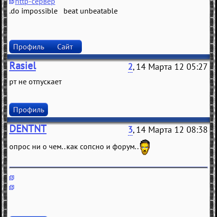
http-сервер
.do impossible beat unbeatable
Профиль
Сайт
Rasiel
2
, 14 Марта 12 05:27
рт не отпускает
Профиль
DENTNT
3
, 14 Марта 12 08:38
опрос ни о чем.. как сопсно и форум..