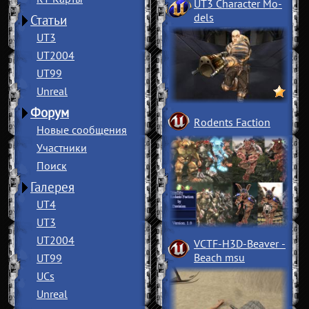
UT3 Character Mo
­
dels
Статьи
UT3
UT2004
UT99
Unreal
Форум
Rodents Faction
Новые сообщения
Участники
Поиск
Галерея
UT4
UT3
UT2004
VCTF-H3D-Beaver
­
Beach msu
UT99
UCs
Unreal