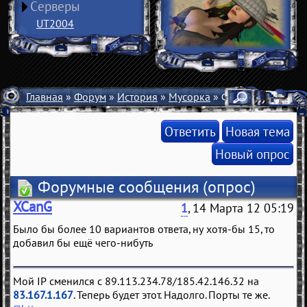
Серверы
UT2004
Главная
»
Форум
»
История
»
Мусорка
» Форумные сообщ
Ответить
Новая тема
Новый опрос
Форумные сообщения
(опрос)
XCanG
1
, 14 Марта 12 05:19
Было бы более 10 вариантов ответа, ну хотя-бы 15, то
добавил бы ещё чего-нибуть
Мой IP сменился с 89.113.234.78/185.42.146.32 на
83.167.1.167
. Теперь будет этот. Надолго. Порты те же.