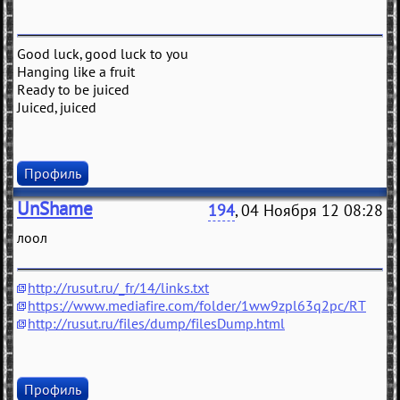
Good luck, good luck to you
Hanging like a fruit
Ready to be juiced
Juiced, juiced
Профиль
UnShame
194
, 04 Ноября 12 08:28
лоол
http://rusut.ru/_fr/14/links.txt
https://www.mediafire.com/folder/1ww9zpl63q2pc/RT
http://rusut.ru/files/dump/filesDump.html
Профиль