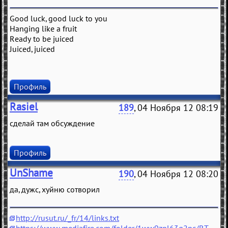
Good luck, good luck to you
Hanging like a fruit
Ready to be juiced
Juiced, juiced
Профиль
Rasiel
189
, 04 Ноября 12 08:19
сделай там обсуждение
Профиль
UnShame
190
, 04 Ноября 12 08:20
да, дужс, хуйню сотворил
http://rusut.ru/_fr/14/links.txt