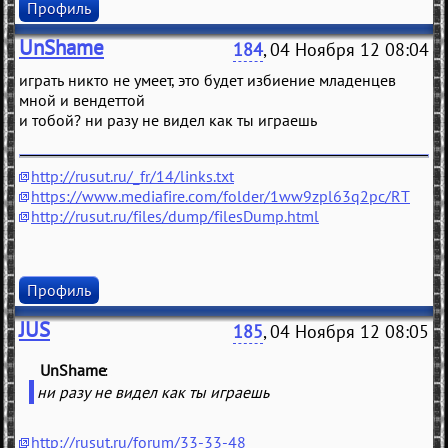
Профиль
UnShame
184
, 04 Ноября 12 08:04
играть никто не умеет, это будет избиение младенцев
мной и вендеттой
и тобой? ни разу не видел как ты играешь
http://rusut.ru/_fr/14/links.txt
https://www.mediafire.com/folder/1ww9zpl63q2pc/RT
http://rusut.ru/files/dump/filesDump.html
Профиль
JUS
185
, 04 Ноября 12 08:05
UnShame
(
)
ни разу не видел как ты играешь
http://rusut.ru/forum/33-33-48