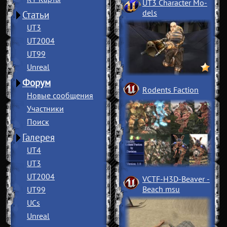
UT3 Character Mo
­
dels
Статьи
UT3
UT2004
UT99
Unreal
Форум
Rodents Faction
Новые сообщения
Участники
Поиск
Галерея
UT4
UT3
UT2004
VCTF-H3D-Beaver
­
Beach msu
UT99
UCs
Unreal