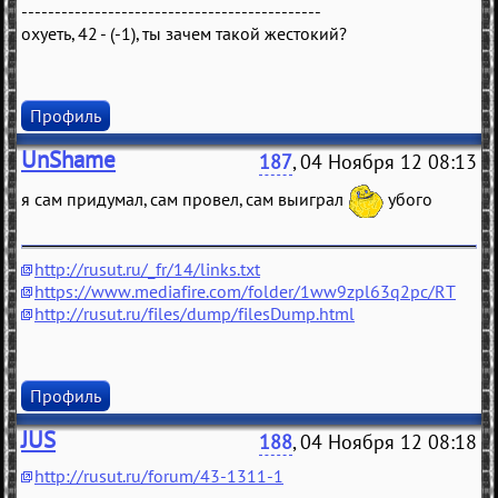
---------------------------------------------
охуеть, 42 - (-1), ты зачем такой жестокий?
Профиль
UnShame
187
, 04 Ноября 12 08:13
я сам придумал, сам провел, сам выиграл
убого
http://rusut.ru/_fr/14/links.txt
https://www.mediafire.com/folder/1ww9zpl63q2pc/RT
http://rusut.ru/files/dump/filesDump.html
Профиль
JUS
188
, 04 Ноября 12 08:18
http://rusut.ru/forum/43-1311-1