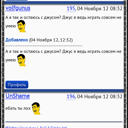
volfgunus
195
, 04 Ноября 12 08:32
А я так и остаюсь с джусом? Джус я ведь играть совсем не
умею
Добавлено
(04 Ноября 12, 12:32)
---------------------------------------------
А я так и остаюсь с джусом? Джус я ведь играть совсем не
умею
Профиль
UnShame
196
, 04 Ноября 12 08:32
ебать ты лох
http://rusut.ru/_fr/14/links.txt