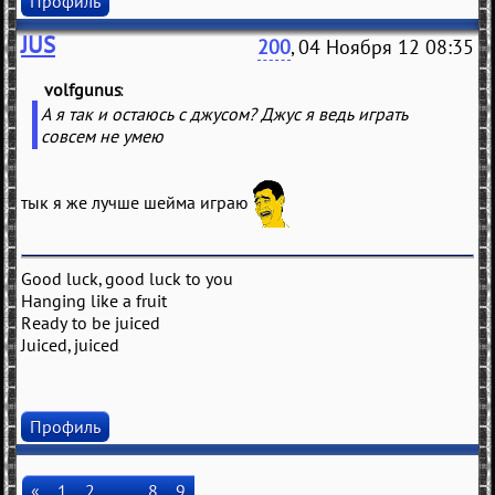
Профиль
JUS
200
, 04 Ноября 12 08:35
volfgunus
(
)
А я так и остаюсь с джусом? Джус я ведь играть
совсем не умею
тык я же лучше шейма играю
Good luck, good luck to you
Hanging like a fruit
Ready to be juiced
Juiced, juiced
Профиль
«
1
2
…
8
9