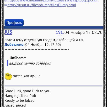
https://www.mediafire.com/folder/1ww9zpl63q2pc/RT
http://rusut.ru/files/dump/filesDump.html
Профиль
JUS
191
, 04 Ноября 12 08:20
потом тему отдельную создам, с таблицей и т.п.
Добавлено
(04 Ноября 12, 12:20)
---------------------------------------------
UnShame
(
)
да, дужс, хуйню сотворил
хотел как лучше
Good luck, good luck to you
Hanging like a fruit
Ready to be juiced
Juiced, juiced