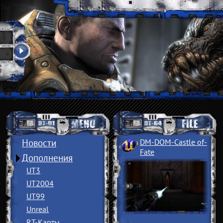
Новости
DM-DOM-Castle of
­
Fate
Дополнения
UT3
UT2004
UT99
Unreal
RT-Карты