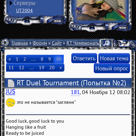
Серверы
UT2004
Главная
»
Форум
»
Сайт
»
RT Чемпионаты
» RT Duel Tourn
Ответить
Новая тема
«
1
2
…
8
9
10
11
12
…
19
20
»
Новый опрос
RT Duel Tournament
(Попытка №2)
JUS
181
, 04 Ноября 12 08:02
это не называется "загляни"
Good luck, good luck to you
Hanging like a fruit
Ready to be juiced