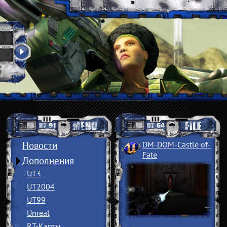
Новости
DM-DOM-Castle of
­
Fate
Дополнения
UT3
UT2004
UT99
Unreal
RT-Карты