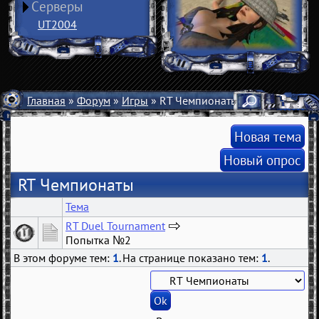
Серверы
UT2004
Главная
»
Форум
»
Игры
» RT Чемпионаты
Новая тема
Новый опрос
RT Чемпионаты
Тема
RT Duel Tournament
…
Попытка №2
20
В этом форуме тем:
1
. На странице показано тем:
1
.