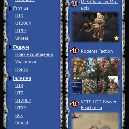
UT3 Character Mo
­
dels
Статьи
UT3
UT2004
UT99
Unreal
Форум
Rodents Faction
Новые сообщения
Участники
Поиск
Галерея
UT4
UT3
UT2004
VCTF-H3D-Beaver
­
Beach msu
UT99
UCs
Unreal