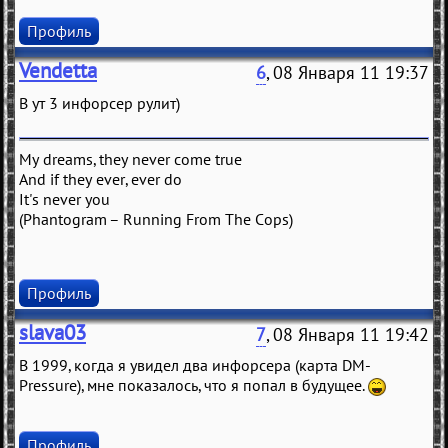
Профиль
Vendetta
6
, 08 Января 11 19:37
В ут 3 инфорсер рулит)
My dreams, they never come true
And if they ever, ever do
It's never you
(Phantogram – Running From The Cops)
Профиль
slava03
7
, 08 Января 11 19:42
В 1999, когда я увидел два инфорсера (карта DM-
Pressure), мне показалось, что я попал в будущее.
Профиль