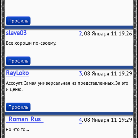
Профиль
slava03
2
, 08 Января 11 19:26
Все хороши по-своему.
Профиль
RayLoko
3
, 08 Января 11 19:29
Ассоулт. Самая универсальная из представленных. За это
и ценю.
Профиль
_Roman_Rus_
4
, 08 Января 11 19:29
но что то...