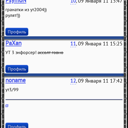
PsymoN
10
, 09 Января 11 13:47
гранатки из ут2004))
рулят!))
Профиль
PaXan
11
, 09 Января 11 15:25
УТ 3 энфорсер!
ассолт говно
Профиль
noname
12
, 09 Января 11 17:42
ут3/99
Профиль