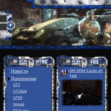
Новости
DM-DOM-Castle of
­
Fate
Дополнения
UT3
UT2004
UT99
Unreal
RT-Карты