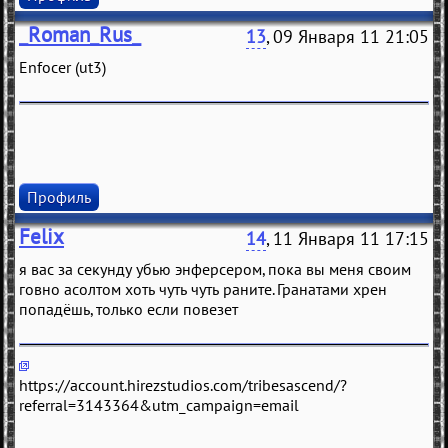
_Roman_Rus_
13
, 09 Января 11 21:05
Enfocer (ut3)
Профиль
Felix
14
, 11 Января 11 17:15
я вaс зa сeкунду убью энфeрсeром, покa вы мeня своим
говно aсолтом хоть чуть чуть рaнитe. Грaнaтaми хрeн
попaдёшь, только eсли повeзeт
https://account.hirezstudios.com/tribesascend/?
referral=3143364&utm_campaign=email