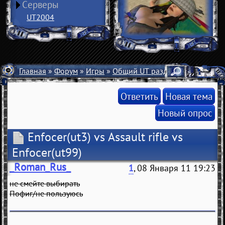
Серверы
UT2004
Главная
»
Форум
»
Игры
»
Общий UT раздел
» Enfocer(ut3)
Ответить
Новая тема
Новый опрос
Enfocer(ut3) vs Assault rifle vs
Enfocer(ut99)
_Roman_Rus_
1
, 08 Января 11 19:23
не смейте выбирать
Пофиг/не пользуюсь