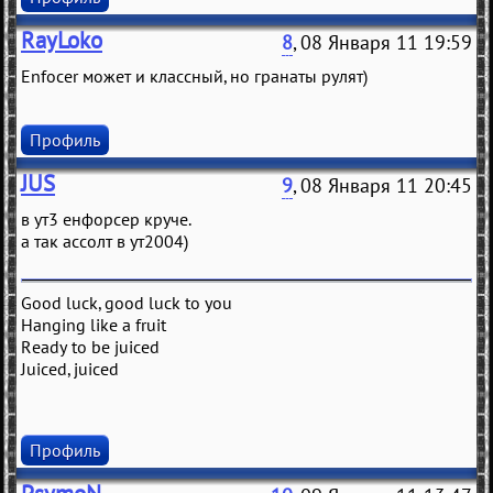
RayLoko
8
, 08 Января 11 19:59
Enfocer может и классный, но гранаты рулят)
Профиль
JUS
9
, 08 Января 11 20:45
в ут3 енфорсер круче.
а так ассолт в ут2004)
Good luck, good luck to you
Hanging like a fruit
Ready to be juiced
Juiced, juiced
Профиль