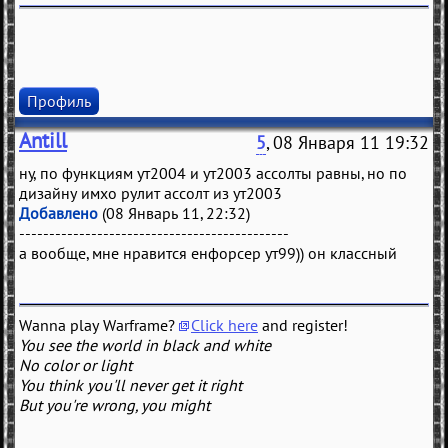
Профиль
Antill
5
, 08 Января 11 19:32
ну, по функциям ут2004 и ут2003 ассолты равны, но по
дизайну имхо рулит ассолт из ут2003
Добавлено
(08 Январь 11, 22:32)
---------------------------------------------
а вообще, мне нравится енфорсер ут99)) он классный
Wanna play Warframe?
Click here
and register!
You see the world in black and white
No color or light
You think you'll never get it right
But you're wrong, you might