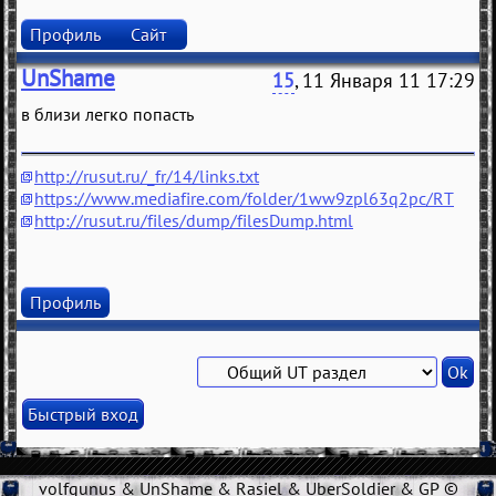
Профиль
Сайт
UnShame
15
, 11 Января 11 17:29
в близи легко попасть
http://rusut.ru/_fr/14/links.txt
https://www.mediafire.com/folder/1ww9zpl63q2pc/RT
http://rusut.ru/files/dump/filesDump.html
Профиль
volfgunus & UnShame & Rasiel & UberSoldier & GP ©