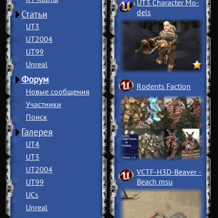
UT3 Character Mo
­
dels
Статьи
UT3
UT2004
UT99
Unreal
Форум
Rodents Faction
Новые сообщения
Участники
Поиск
Галерея
UT4
UT3
UT2004
VCTF-H3D-Beaver
­
Beach msu
UT99
UCs
Unreal