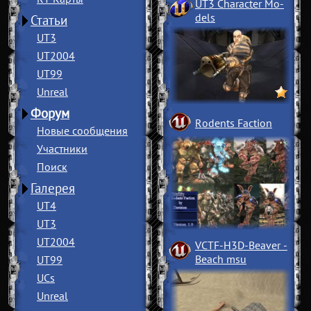
UT3 Character Mo
­
dels
Статьи
UT3
UT2004
UT99
Unreal
Форум
Rodents Faction
Новые сообщения
Участники
Поиск
Галерея
UT4
UT3
UT2004
VCTF-H3D-Beaver
­
Beach msu
UT99
UCs
Unreal