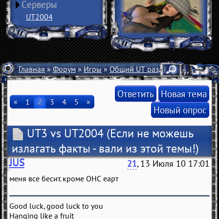
Серверы
UT2004
Главная
»
Форум
»
Игры
»
Общий UT раздел
» UT3 vs UT2
Ответить
Новая тема
«
1
2
3
4
5
»
Новый опрос
UT3 vs UT2004
(Если не можешь
излагать факты - вали из этой темы!)
JUS
21
, 13 Июля 10 17:01
меня все бесит. кроме ОНС еарт
Good luck, good luck to you
Hanging like a fruit