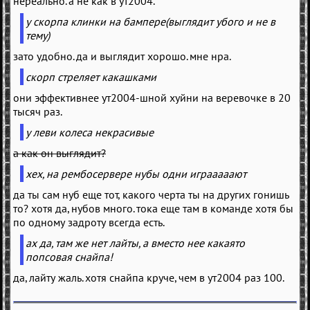
нереально. а не как в ут2004.
у скорпа клинки на бампере(выглядит убого и не в
тему)
зато удобно. да и выглядит хорошо. мне нра.
скорп стреляет какашками
они эффективнее ут2004-шной хуйни на веревочке в 20
тысяч раз.
у леви колеса некрасивые
а как он выглядит?
хех, на рембосервере нубы одни играаааают
да ты сам нуб еще тот, какого черта ты на других гонишь
то? хотя да, нубов много. тока еще там в команде хотя бы
по одному задроту всегда есть.
ах да, там же нет лайты, а вместо нее какаято
попсовая снайпа!
да, лайту жаль. хотя снайпа круче, чем в ут2004 раз 100.