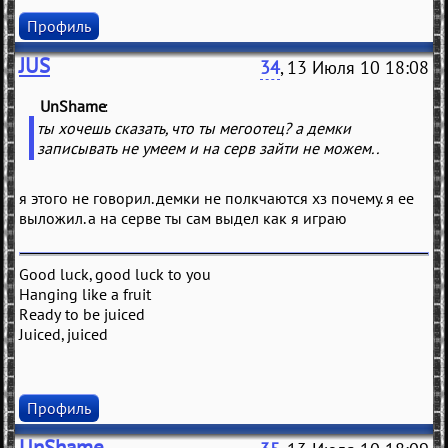
Профиль
JUS
34
, 13 Июля 10 18:08
UnShame
(
)
ты хочешь сказать, что ты мегоотец? а демки
записывать не умеем и на серв зайти не можем..
я этого не говорил. демки не полкчаются хз почему. я ее
выложил. а на серве ты сам выдел как я играю
Good luck, good luck to you
Hanging like a fruit
Ready to be juiced
Juiced, juiced
Профиль
UnShame