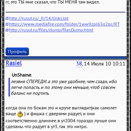
гг, это ТЫ мне сказал, что ТЫ МЕНЯ там видел.
http://rusut.ru/_fr/14/links.txt
https://www.mediafire.com/folder/1ww9zpl63q2pc/RT
http://rusut.ru/files/dump/filesDump.html
Профиль
Rasiel
38
, 14 Июля 10 10:11
UnShame
(
)
лезвия СПЕРЕДИ. а это уже удобнее, чем сзади, ибо
легче попасть. и по этому они меньше, чтоб совсем
баланс не портить.
когда она по бокам это и круче выглядит(как самолет
ваще
) и фишка с дверями радует, и они
соответственно длиннее. в ут2004 гораздо лучше они
сделаны. что радует в ут3, так это нитро.