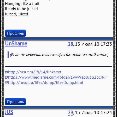
Hanging like a fruit
Ready to be juiced
Juiced, juiced
Профиль
UnShame
28
, 13 Июля 10 17:23
(Если не можешь излагать факты - вали из этой темы!)
http://rusut.ru/_fr/14/links.txt
https://www.mediafire.com/folder/1ww9zpl63q2pc/RT
http://rusut.ru/files/dump/filesDump.html
Профиль
JUS
29
, 13 Июля 10 17:24