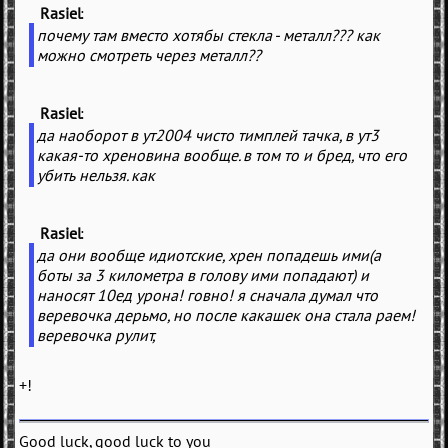
Rasiel
(
)
почему там вместо хотябы стекла - металл??? как
можно смотреть через металл??
Rasiel
(
)
да наоборот в ут2004 чисто тимплей тачка, в ут3
какая-то хреновина вообще. в том то и бред, что его
убить нельзя. как
Rasiel
(
)
да они вообще идиотские, хрен попадешь ими(а
боты за 3 километра в голову ими попадают) и
наносят 10ед урона! говно! я сначала думал что
веревочка дерьмо, но после какашек она стала раем!
веревочка рулит,
+!
Good luck, good luck to you