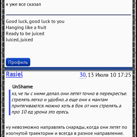
я уже все сказал
Good luck, good luck to you
Hanging like a fruit
Ready to be juiced
Juiced, juiced
Профиль
Rasiel
30
, 13 Июля 10 17:25
UnShame
(
)
хз, че ты с ними делал. они летят точно в перекрестье.
стрелять легко и удобно. а еще они к мантам
притягиваются. можно хоть в бок от них стрелять. а
про 10 ед урона это ересь.
ну невозможно направлять снаряды, когда они летят по
изогнутой траектории и всегда в разное направление.