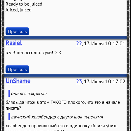
Ready to be juiced
Juiced, juiced
Профиль
Rasiel
22
, 13 Июля 10 17:01
в ут3 нет ассолта! суки! >_<
Профиль
UnShame
23
, 13 Июля 10 17:02
она вся закрытая
блядь, да чтож в этом ТАКОГО плохого, что это в начале
писать?
даунский хеллбендер с двумя шок-турелями
хеллбендер правильный. его в одиночку сблизи убить