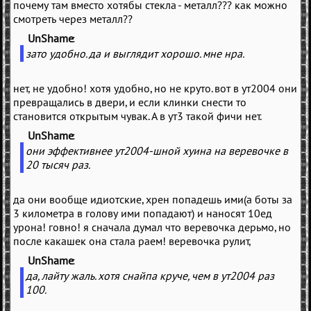
почему там вместо хотябы стекла - металл??? как можно
смотреть через металл??
UnShame
(
)
зато удобно. да и выглядит хорошо. мне нра.
нет, не удобно! хотя удобно, но не круто. вот в ут2004 они
превращались в двери, и если клинки снести то
становится открытым чувак. А в ут3 такой фичи нет.
UnShame
(
)
они эффективнее ут2004-шной хуина на веревочке в
20 тысяч раз.
да они вообще идиотские, хрен попадешь ими(а боты за
3 километра в голову ими попадают) и наносят 10ед
урона! говно! я сначала думал что веревочка дерьмо, но
после какашек она стала раем! веревочка рулит,
UnShame
(
)
да, лайту жаль. хотя снайпа круче, чем в ут2004 раз
100.