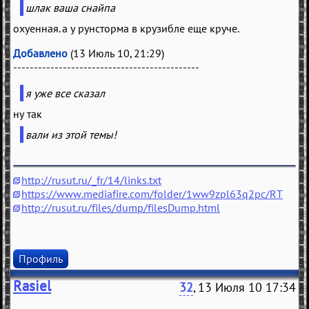
шлак ваша снайпа
охуенная. а у рунсторма в крузибле еще круче.
Добавлено
(13 Июль 10, 21:29)
---------------------------------------------
я уже все сказал
ну так
вали из этой темы!
http://rusut.ru/_fr/14/links.txt
https://www.mediafire.com/folder/1ww9zpl63q2pc/RT
http://rusut.ru/files/dump/filesDump.html
Профиль
Rasiel
32
, 13 Июля 10 17:34