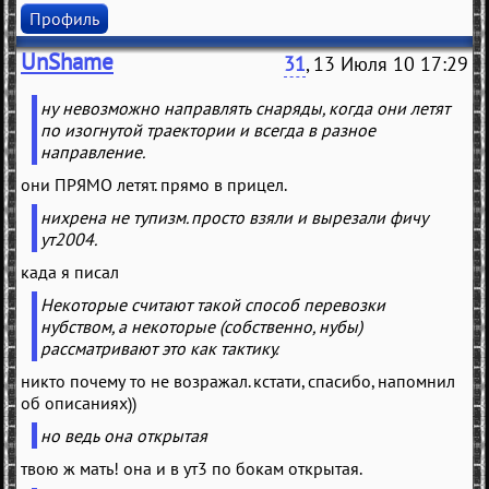
Профиль
UnShame
31
, 13 Июля 10 17:29
ну невозможно направлять снаряды, когда они летят
по изогнутой траектории и всегда в разное
направление.
они ПРЯМО летят. прямо в прицел.
нихрена не тупизм. просто взяли и вырезали фичу
ут2004.
када я писал
Некоторые считают такой способ перевозки
нубством, а некоторые (собственно, нубы)
рассматривают это как тактику.
никто почему то не возражал. кстати, спасибо, напомнил
об описаниях))
но ведь она открытая
твою ж мать! она и в ут3 по бокам открытая.