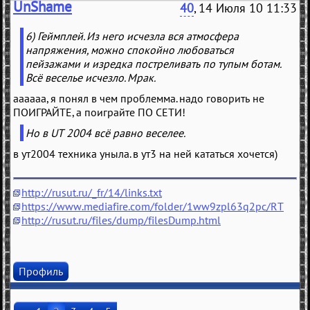
UnShame
40
, 14 Июля 10 11:33
6) Геймплей. Из него исчезла вся атмосфера
напряжения, можно спокойно любоваться
пейзажами и изредка постреливать по тупым ботам.
Всё веселье исчезло. Мрак.
аааааа, я понял в чем проблемма. надо говорить не
ПОИГРАЙТЕ, а поиграйте ПО СЕТИ!
Но в UT 2004 всё равно веселее.
в ут2004 техника уныла. в ут3 на ней кататься хочется)
http://rusut.ru/_fr/14/links.txt
https://www.mediafire.com/folder/1ww9zpl63q2pc/RT
http://rusut.ru/files/dump/filesDump.html
Профиль