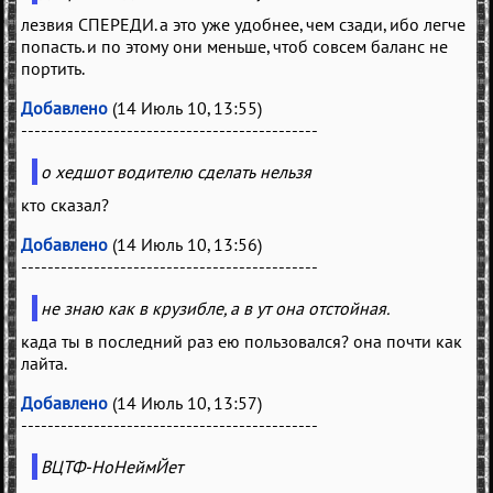
лезвия СПЕРЕДИ. а это уже удобнее, чем сзади, ибо легче
попасть. и по этому они меньше, чтоб совсем баланс не
портить.
Добавлено
(14 Июль 10, 13:55)
---------------------------------------------
о хедшот водителю сделать нельзя
кто сказал?
Добавлено
(14 Июль 10, 13:56)
---------------------------------------------
не знаю как в крузибле, а в ут она отстойная.
када ты в последний раз ею пользовался? она почти как
лайта.
Добавлено
(14 Июль 10, 13:57)
---------------------------------------------
ВЦТФ-НоНеймЙет