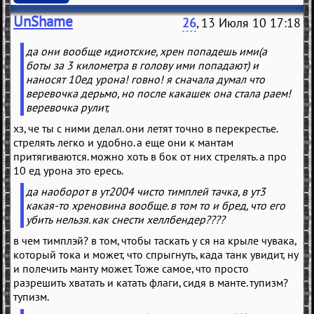
UnShame
26
, 13 Июля 10 17:18
да они вообще идиотские, хрен попадешь ими(а
боты за 3 километра в голову ими попадают) и
наносят 10ед урона! говно! я сначала думал что
веревочка дерьмо, но после какашек она стала раем!
веревочка рулит,
хз, че ты с ними делал. они летят точно в перекрестье.
стрелять легко и удобно. а еще они к мантам
притягиваются. можно хоть в бок от них стрелять. а про
10 ед урона это ересь.
да наоборот в ут2004 чисто тимплей тачка, в ут3
какая-то хреновина вообще. в том то и бред, что его
убить нельзя. как снести хеллбендер????
в чем тимплэй? в том, чтобы таскать у ся на крыле чувака,
который тока и может, что спрыгнуть, када танк увидит, ну
и полечить манту может. Тоже самое, что просто
разрешить хватать и катать флаги, сидя в манте. тупизм?
тупизм.