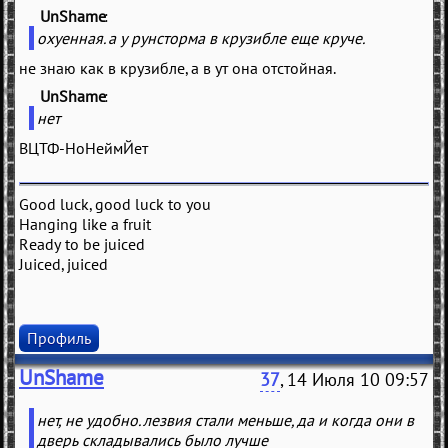
UnShame
(
)
охуенная. а у рунсторма в крузибле еще круче.
не знаю как в крузибле, а в ут она отстойная.
UnShame
(
)
нет
ВЦТФ-НоНеймЙет
Good luck, good luck to you
Hanging like a fruit
Ready to be juiced
Juiced, juiced
Профиль
UnShame
37
, 14 Июля 10 09:57
нет, не удобно. лезвия стали меньше, да и когда они в
дверь складывались было лучше