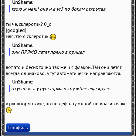
UnShame
(
)
твою ж мать! она и в ут3 по бокам открытая.
ты че, склеротик? 0_о
[googled]
мля. это я склеротик.
UnShame
(
)
они ПРЯМО летят. прямо в прицел.
вот это и бесит. точно так же и с флакой. Там они летят
всегда одинаково, а тут автоматически направляются.
UnShame
(
)
охуенная. а у рунсторма в крузибле еще круче.
у руншторма куче, но по дефолту отстой. но красивая же
Профиль