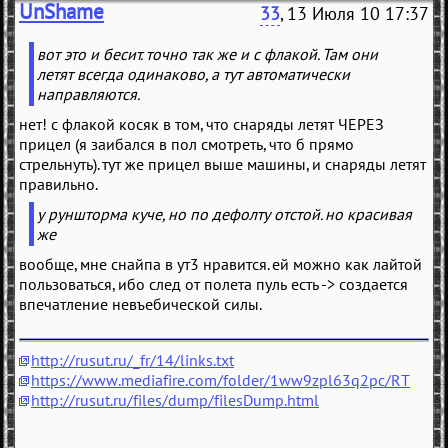
UnShame
33
, 13 Июля 10 17:37
вот это и бесит. точно так же и с флакой. Там они
летят всегда одинаково, а тут автоматически
направляются.
нет! с флакой косяк в том, что снаряды летят ЧЕРЕЗ
прицел (я заибался в пол смотреть, что б прямо
стрельнуть). тут же прицел выше машины, и снаряды летят
правильно.
у руншторма куче, но по дефолту отстой. но красивая
же
вообще, мне снайпа в ут3 нравится. ей можно как лайтой
пользоваться, ибо след от полета пуль есть -> создается
впечатление невъебической силы.
http://rusut.ru/_fr/14/links.txt
https://www.mediafire.com/folder/1ww9zpl63q2pc/RT
http://rusut.ru/files/dump/filesDump.html