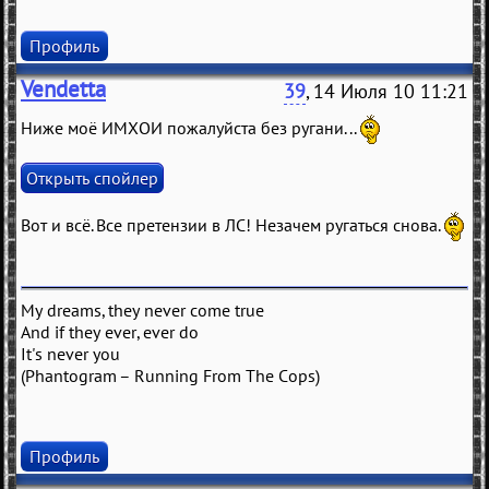
Профиль
Vendetta
39
, 14 Июля 10 11:21
Ниже моё ИМХОИ пожалуйста без ругани...
Вот и всё. Все претензии в ЛС! Незачем ругаться снова.
My dreams, they never come true
And if they ever, ever do
It's never you
(Phantogram – Running From The Cops)
Профиль