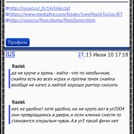
http://rusut.ru/_fr/14/links.txt
https://www.mediafire.com/folder/1ww9zpl63q2pc/RT
http://rusut.ru/files/dump/filesDump.html
Профиль
JUS
27
, 13 Июля 10 17:18
Rasiel
(
)
да не круче а хрень - лайта - что-то необычная,
снайпа есть во всех играх. и против тачек снайпа
вообще не катит, а лайтой хорошо раптор сносить
Rasiel
(
)
нет, не удобно! хотя удобно, но не круто. вот в ут2004
они превращались в двери, и если клинки снести то
становится открытым чувак. А в ут3 такой фичи нет.