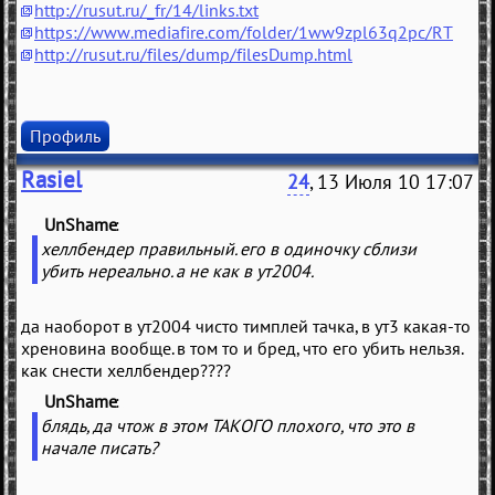
http://rusut.ru/_fr/14/links.txt
https://www.mediafire.com/folder/1ww9zpl63q2pc/RT
http://rusut.ru/files/dump/filesDump.html
Профиль
Rasiel
24
, 13 Июля 10 17:07
UnShame
(
)
хеллбендер правильный. его в одиночку сблизи
убить нереально. а не как в ут2004.
да наоборот в ут2004 чисто тимплей тачка, в ут3 какая-то
хреновина вообще. в том то и бред, что его убить нельзя.
как снести хеллбендер????
UnShame
(
)
блядь, да чтож в этом ТАКОГО плохого, что это в
начале писать?