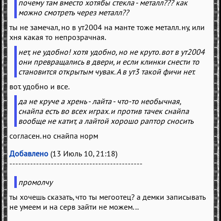
почему там вместо хотябы стекла - металл??? как
можно смотреть через металл??
ты не замечал, но в ут2004 на манте тоже металл. ну, или
хня какая то непрозрачная.
нет, не удобно! хотя удобно, но не круто. вот в ут2004
они превращались в двери, и если клинки снести то
становится открытым чувак. А в ут3 такой фичи нет.
вот. удобно и все.
да не круче а хрень - лайта - что-то необычная,
снайпа есть во всех играх. и против тачек снайпа
вообще не катит, а лайтой хорошо раптор сносить
согласен. но снайпа норм
Добавлено
(13 Июль 10, 21:18)
---------------------------------------------
промолчу
ты хочешь сказать, что ты мегоотец? а демки записывать
не умеем и на серв зайти не можем...