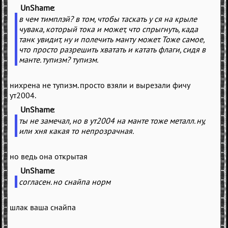
UnShame
(
)
в чем тимплэй? в том, чтобы таскать у ся на крыле
чувака, который тока и может, что спрыгнуть, када
танк увидит, ну и полечить манту может. Тоже самое,
что просто разрешить хватать и катать флаги, сидя в
манте. тупизм? тупизм.
нихрена не тупизм. просто взяли и вырезали фичу
ут2004.
UnShame
(
)
ты не замечал, но в ут2004 на манте тоже металл. ну,
или хня какая то непрозрачная.
но ведь она открытая
UnShame
(
)
согласен. но снайпа норм
шлак ваша снайпа