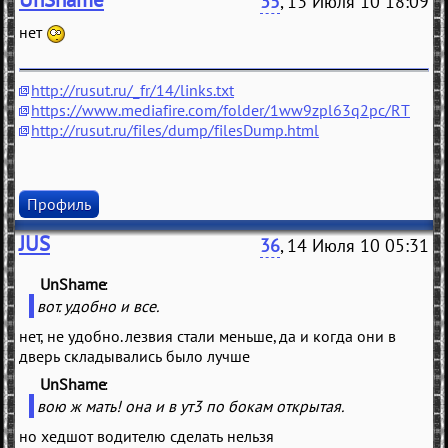
35
, 13 Июля 10 18:09
нет
http://rusut.ru/_fr/14/links.txt
https://www.mediafire.com/folder/1ww9zpl63q2pc/RT
http://rusut.ru/files/dump/filesDump.html
Профиль
JUS
36
, 14 Июля 10 05:31
UnShame
(
)
вот. удобно и все.
нет, не удобно. лезвия стали меньше, да и когда они в
дверь складывались было лучше
UnShame
(
)
вою ж мать! она и в ут3 по бокам открытая.
но хедшот водителю сделать нельзя