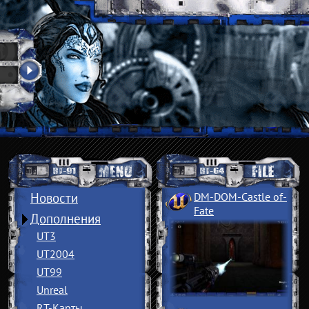
Новости
DM-DOM-Castle of
­
Fate
Дополнения
UT3
UT2004
UT99
Unreal
RT-Карты