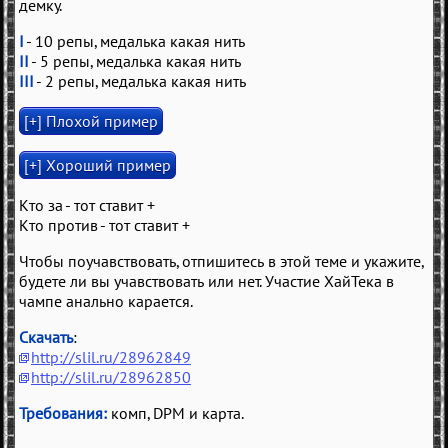
демку.
I
- 10 репы, медалька какая нить
II
- 5 репы, медалька какая нить
III
- 2 репы, медалька какая нить
Кто за - тот ставит +
Кто против - тот ставит +
Чтобы поучавствовать, отпишитесь в этой теме и укажите,
будете ли вы учавствовать или нет. Участие ХайТека в
чампе анально карается.
Скачать
:
http://slil.ru/28962849
http://slil.ru/28962850
Требования:
комп, DPM и карта.