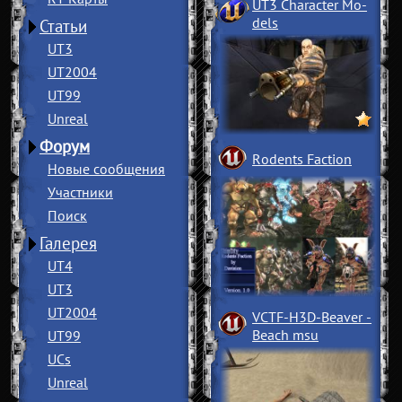
UT3 Character Mo
­
dels
Статьи
UT3
UT2004
UT99
Unreal
Форум
Rodents Faction
Новые сообщения
Участники
Поиск
Галерея
UT4
UT3
UT2004
VCTF-H3D-Beaver
­
Beach msu
UT99
UCs
Unreal