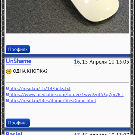
Профиль
UnShame
16
, 15 Апреля 10 13:03
ОДНА КНОПКА?
http://rusut.ru/_fr/14/links.txt
https://www.mediafire.com/folder/1ww9zpl63q2pc/RT
http://rusut.ru/files/dump/filesDump.html
Профиль
Rasiel