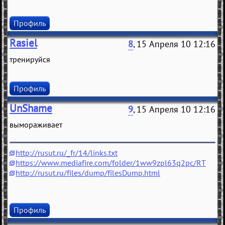
Профиль
Rasiel
8
, 15 Апреля 10 12:16
тренируйся
Профиль
UnShame
9
, 15 Апреля 10 12:16
вымораживает
http://rusut.ru/_fr/14/links.txt
https://www.mediafire.com/folder/1ww9zpl63q2pc/RT
http://rusut.ru/files/dump/filesDump.html
Профиль