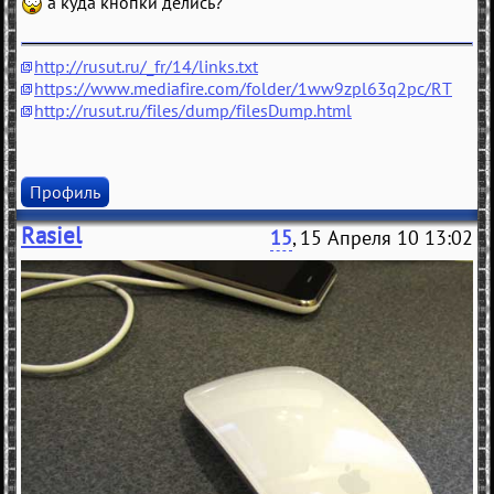
а куда кнопки делись?
http://rusut.ru/_fr/14/links.txt
https://www.mediafire.com/folder/1ww9zpl63q2pc/RT
http://rusut.ru/files/dump/filesDump.html
Профиль
Rasiel
15
, 15 Апреля 10 13:02