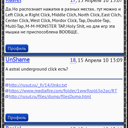
17
, 15 Апреля 10 13:07
Да. Но распознает нажатия в разных местах.. тут можно и
Left Click, и Right Click, Middle Clich, North Click, East Clich,
Center Click, West Click, Mordor Click, Tap, Double-Tap,
Multi-Tap, M-M-MONSTER TAP, Holy Shit, но для игр эта
мышка не приспособлена ВООБЩЕ.
Профиль
UnShame
18
, 15 Апреля 10 13:09
А astral underground click есть?
http://rusut.ru/_fr/14/links.txt
https://www.mediafire.com/folder/1ww9zpl63q2pc/RT
http://rusut.ru/files/dump/filesDump.html
Профиль