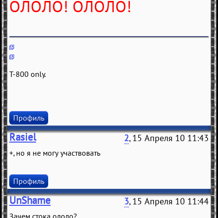
ОЛОЛО! ОЛОЛО!
T-800 only.
Профиль
Rasiel
2
, 15 Апреля 10 11:43
+, но я не могу участвовать
Профиль
UnShame
3
, 15 Апреля 10 11:44
Зачем стока ололо?