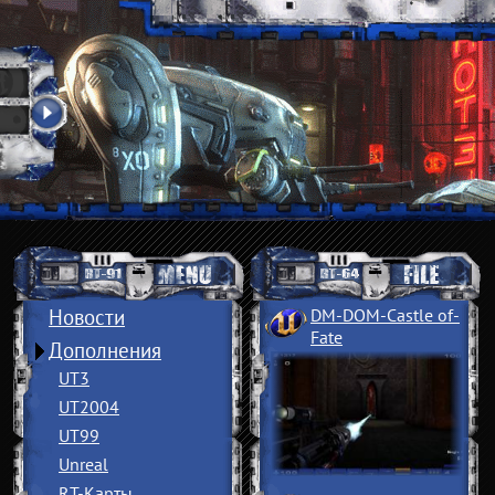
Новости
DM-DOM-Castle of
­
Fate
Дополнения
UT3
UT2004
UT99
Unreal
RT-Карты