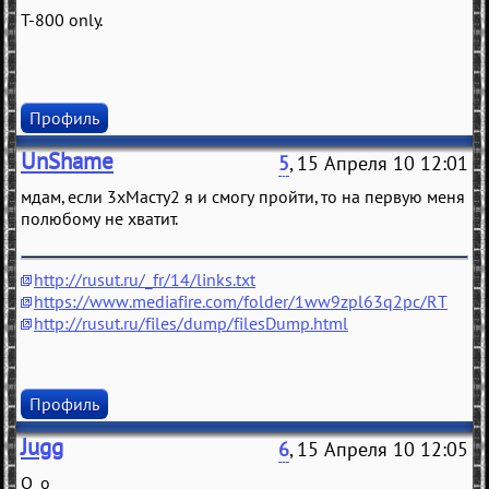
T-800 only.
Профиль
UnShame
5
, 15 Апреля 10 12:01
мдам, если 3хМасту2 я и смогу пройти, то на первую меня
полюбому не хватит.
http://rusut.ru/_fr/14/links.txt
https://www.mediafire.com/folder/1ww9zpl63q2pc/RT
http://rusut.ru/files/dump/filesDump.html
Профиль
Jugg
6
, 15 Апреля 10 12:05
О_о