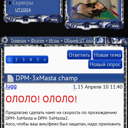
Серверы
UT2004
Главная
»
Форум
»
Игры
»
Общий UT раздел
» DPM-3xMas
Ответить
Новая тема
1
2
3
4
5
»
Новый опрос
DPM-3xMasta champ
Jugg
1
, 15 Апреля 10 11:40
ОЛОЛО! ОЛОЛО!
Предлагаю сделать чамп на скорость по прохождению
DPM-3xMasta и DPM-3xMasta2.
Алсо, чтобы ваш вин/феил был защитан, надо приложить