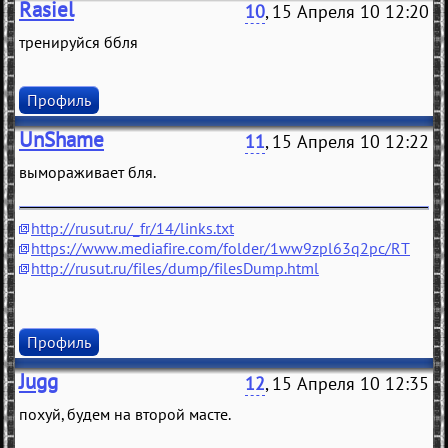
Rasiel
10
, 15 Апреля 10 12:20
тренируйся ббля
Профиль
UnShame
11
, 15 Апреля 10 12:22
вымораживает бля.
http://rusut.ru/_fr/14/links.txt
https://www.mediafire.com/folder/1ww9zpl63q2pc/RT
http://rusut.ru/files/dump/filesDump.html
Профиль
Jugg
12
, 15 Апреля 10 12:35
похуй, будем на второй масте.