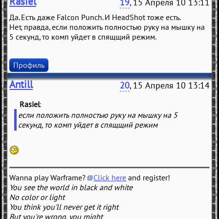
Rasiel
19
, 15 Апреля 10 13:11
Да. Есть даже Falcon Punch. И HeadShot тоже есть.
Нет, правда, если положить полностью руку на мышку на
5 секунд, то комп уйдет в спящщий режим.
Профиль
Antill
20
, 15 Апреля 10 13:14
Rasiel
(
)
если положить полностью руку на мышку на 5
секунд, то комп уйдет в спящщий режим
Wanna play Warframe?
Click here
and register!
You see the world in black and white
No color or light
You think you'll never get it right
But you're wrong, you might