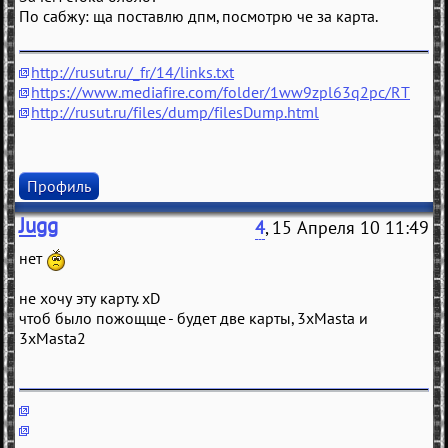
По сабжу: ща поставлю дпм, посмотрю че за карта.
http://rusut.ru/_fr/14/links.txt
https://www.mediafire.com/folder/1ww9zpl63q2pc/RT
http://rusut.ru/files/dump/filesDump.html
Профиль
Jugg
4
, 15 Апреля 10 11:49
нет
не хочу эту карту. xD
чтоб было пожощще - будет две карты, 3xMasta и
3xMasta2