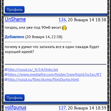
Профиль
UnShame
126
, 20 Января 14 18:38
пиздец, она уже под 90мб весит
Добавлено
(20 Января 14, 22:38)
---------------------------------------------
почему я думал что запихать все в один пакадж будет
хорошей идеей?
http://rusut.ru/_fr/14/links.txt
https://www.mediafire.com/folder/1ww9zpl63q2pc/RT
http://rusut.ru/files/dump/filesDump.html
Профиль
volfgunus
127
, 20 Января 14 18:39