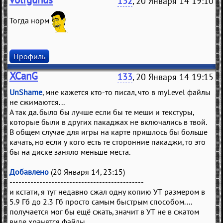
132
, 20 Января 14 19:10
Тогда норм
Профиль
XCanG
133
, 20 Января 14 19:15
UnShame
, мне кажется кто-то писал, что в myLevel файлы
не сжимаются...
А так да. было бы лучше если бы те меши и текстуры,
которые были в других пакаджах не включались в твой.
В общем случае для игры на карте пришлось бы больше
качать, но если у кого есть те сторонние пакаджи, то это
бы на диске заняло меньше места.
Добавлено
(20 Января 14, 23:15)
---------------------------------------------
и кстати, я тут недавно сжал одну копию УТ размером в
5.9 Гб до 2.3 Гб просто самым быстрым способом....
получается мог бы ещё сжать, значит в УТ не в сжатом
виде хранятся файлы...