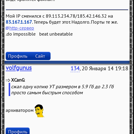
Мой IP сменился с 89.113.234.78/185.42.146.32 на
83.167.1.167
. Теперь будет этот. Надолго. Порты те же.
http-сервер
.do impossible beat unbeatable
Профиль
Сайт
volfgunus
134
, 20 Января 14 19:18
XCanG
(
)
сжал одну копию УТ размером в 5.9 Гб до 2.3 Гб
просто самым быстрым способом
архиватором
Профиль