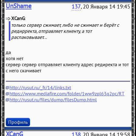
UnShame
137
, 20 Января 14 19:45
XCanG
(
)
только сервер сжимает, либо не сжимает и берёт с
редирректа, отправляет клиенту, а тот
распаковывает...
да
хотя нет
сервер сервер отправляет клиенту адрес редиректа и тот
с него скачивает
http://rusut.ru/_fr/14/links.txt
https://www.mediafire.com/folder/1ww9zpl63q2pc/RT
http://rusut.ru/files/dump/filesDump.html
Профиль
XCanG
138
, 20 Января 14 19:58