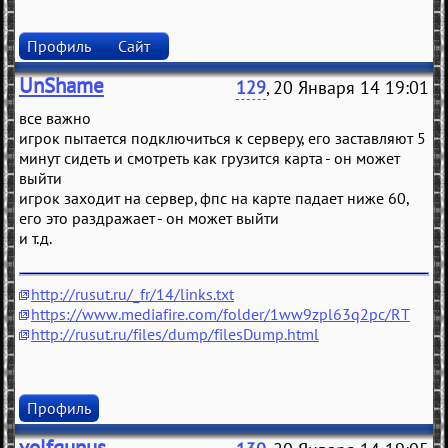
Профиль
Сайт
UnShame
129
, 20 Января 14 19:01
все важно
игрок пытается подключиться к серверу, его заставляют 5
минут сидеть и смотреть как грузится карта - он может
выйти
игрок заходит на сервер, фпс на карте падает ниже 60,
его это раздражает - он может выйти
и т.д.
http://rusut.ru/_fr/14/links.txt
https://www.mediafire.com/folder/1ww9zpl63q2pc/RT
http://rusut.ru/files/dump/filesDump.html
Профиль
volfgunus