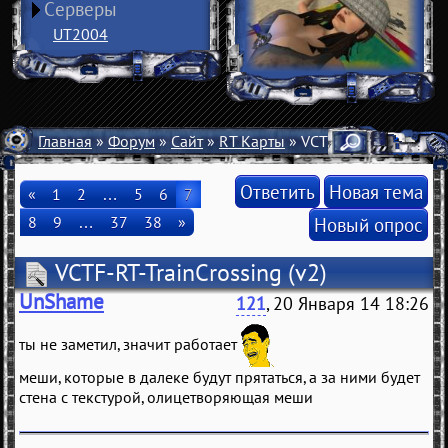
Серверы
UT2004
Главная
»
Форум
»
Сайт
»
RT Карты
» VCTF-RT-TrainCrossi
Ответить
Новая тема
«
1
2
…
5
6
7
8
9
…
37
38
»
Новый опрос
VCTF-RT-TrainCrossing
(v2)
UnShame
121
, 20 Января 14 18:26
ты не заметил, значит работает
меши, которые в далеке будут прятаться, а за ними будет
стена с текстурой, олицетворяющая меши