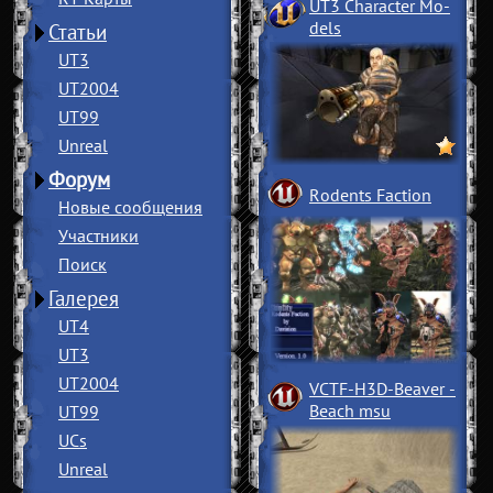
UT3 Character Mo
­
dels
Статьи
UT3
UT2004
UT99
Unreal
Форум
Rodents Faction
Новые сообщения
Участники
Поиск
Галерея
UT4
UT3
UT2004
VCTF-H3D-Beaver
­
Beach msu
UT99
UCs
Unreal