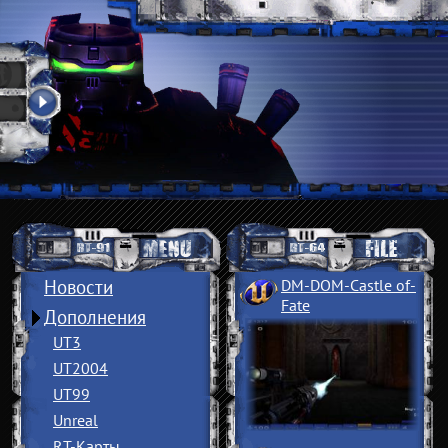
Новости
DM-DOM-Castle of
­
Fate
Дополнения
UT3
UT2004
UT99
Unreal
RT-Карты