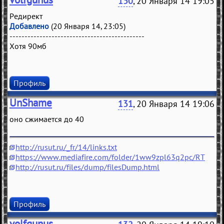
130
, 20 Января 14 19:05
Редирект
Добавлено
(20 Января 14, 23:05)
---------------------------------------------
Хотя 90мб
Профиль
UnShame
131
, 20 Января 14 19:06
оно сжимается до 40
http://rusut.ru/_fr/14/links.txt
https://www.mediafire.com/folder/1ww9zpl63q2pc/RT
http://rusut.ru/files/dump/filesDump.html
Профиль
volfgunus