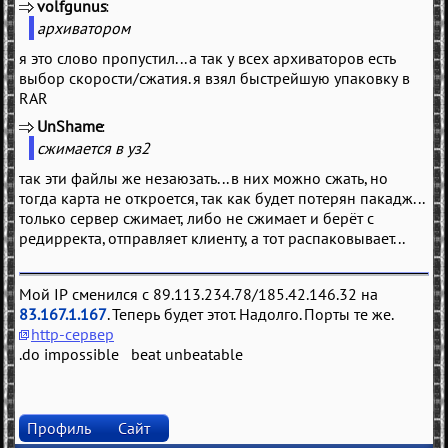
volfgunus
(
)
архиватором
я это слово пропустил... а так у всех архиваторов есть
выбор скорости/сжатия. я взял быстрейшую упаковку в
RAR
UnShame
(
)
сжимается в уз2
так эти файлы же незаюзать... в них можно сжать, но
тогда карта не откроется, так как будет потерян пакадж...
только сервер сжимает, либо не сжимает и берёт с
редирректа, отправляет клиенту, а тот распаковывает...
Мой IP сменился с 89.113.234.78/185.42.146.32 на
83.167.1.167
. Теперь будет этот. Надолго. Порты те же.
http-сервер
.do impossible beat unbeatable
Профиль
Сайт