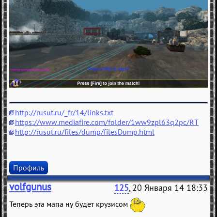
http://rusut.ru/_fr/14/links.txt
https://www.mediafire.com/folder/1ww9zpl63q2pc/RT
http://rusut.ru/files/dump/filesDump.html
Профиль
volfgunus
125
, 20 Января 14 18:33
Теперь эта мапа ну будет крузисом