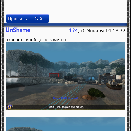
Профиль
Сайт
UnShame
124
, 20 Января 14 18:32
охренеть, вообще не заметно