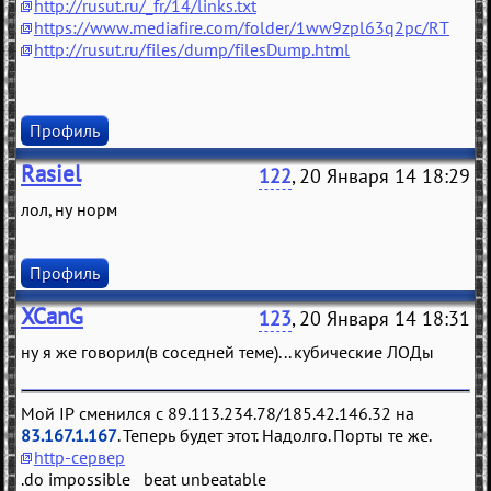
http://rusut.ru/_fr/14/links.txt
https://www.mediafire.com/folder/1ww9zpl63q2pc/RT
http://rusut.ru/files/dump/filesDump.html
Профиль
Rasiel
122
, 20 Января 14 18:29
лол, ну норм
Профиль
XCanG
123
, 20 Января 14 18:31
ну я же говорил(в соседней теме)... кубические ЛОДы
Мой IP сменился с 89.113.234.78/185.42.146.32 на
83.167.1.167
. Теперь будет этот. Надолго. Порты те же.
http-сервер
.do impossible beat unbeatable