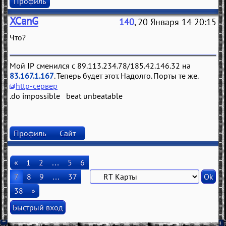
Профиль
XCanG
140
, 20 Января 14 20:15
Что?
Мой IP сменился с 89.113.234.78/185.42.146.32 на
83.167.1.167
. Теперь будет этот. Надолго. Порты те же.
http-сервер
.do impossible beat unbeatable
Профиль
Сайт
«
1
2
…
5
6
7
8
9
…
37
38
»