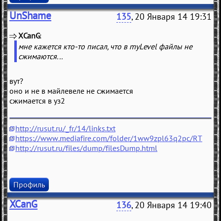
UnShame
135
, 20 Января 14 19:31
XCanG
(
)
мне кажется кто-то писал, что в myLevel файлы не
сжимаются...
вут?
оно и не в майлевеле не сжимается
сжимается в уз2
http://rusut.ru/_fr/14/links.txt
https://www.mediafire.com/folder/1ww9zpl63q2pc/RT
http://rusut.ru/files/dump/filesDump.html
Профиль
XCanG
136
, 20 Января 14 19:40