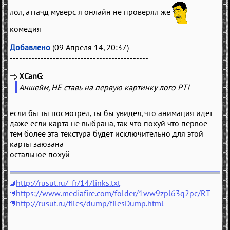
лол, аттачд муверс я онлайн не проверял же
комедия
Добавлено
(09 Апреля 14, 20:37)
---------------------------------------------
XCanG
(
)
Аншейм, НЕ ставь на первую картинку лого РТ!
если бы ты посмотрел, ты бы увидел, что анимация идет
даже если карта не выбрана, так что похуй что первое
тем более эта текстура будет исключительно для этой
карты заюзана
остальное похуй
http://rusut.ru/_fr/14/links.txt
https://www.mediafire.com/folder/1ww9zpl63q2pc/RT
http://rusut.ru/files/dump/filesDump.html