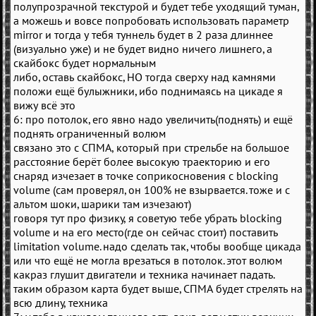
полупрозрачной текстурой и будет тебе уходящий туман,
а можешь и вовсе попробовать использовать параметр
mirror и тогда у тебя туннель будет в 2 раза длиннее
(визуально уже) и не будет видно ничего лишнего, а
скайбокс будет нормальным
либо, оставь скайбокс, НО тогда сверху над камнями
положи ещё булыжники, ибо поднимаясь на цикаде я
вижу всё это
6: про потолок, его явно надо увеличить(поднять) и ещё
поднять ограниченный волюм
связано это с СПМА, который при стрельбе на большое
расстояние берёт более высокую траекторию и его
снаряд изчезает в точке соприкосновения с blocking
volume (сам проверял, он 100% не взырвается. тоже и с
альтом шоки, шарики там изчезают)
говоря тут про физику, я советую тебе убрать blocking
volume и на его место(где он сейчас стоит) поставить
limitation volume. надо сделать так, чтобы вообще цикада
или что ещё не могла врезаться в потолок. этот волюм
какраз глушит двигатели и техника начинает падать.
таким образом карта будет выше, СПМА будет стрелять на
всю длину, техника