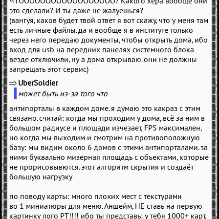
ЧТОООООООООООООООООО? Какого хера вообще они
это сделали? И ты даже не жалуешься?
(вангуя, каков будет твой ответ я вот скажу, что у меня там
есть личные файлы. да и вообще я в институте только
через него передаю документы, чтобы открыть дома, ибо
вход для usb на передних панелях системного блока
везде отключили, ну а дома открываю. они не должны
запрещать этот сервис)
UberSoldier
(
)
может быть из-за того что
антипорталы в каждом доме. я думаю это какраз с этим
связано. считай: когда мы проходим у дома, всё за ним в
большом радиусе и площади изчезает, FPS максимален,
но когда мы выходим и смотрим на противоположную
базу: мы видим около 6 домов с этими антипорталами. за
ними буквально мизерная площадь с объектами, которые
не прорисовывются. этот алгоритм скрытия и создаёт
большую нагрузку
по поводу карты: много плохих мест с текстурами
во 1 миниатюры для меню. Аншейм, НЕ ставь на первую
картинку лого РТ!!!! ибо ты представь: у тебя 1000+ карт,