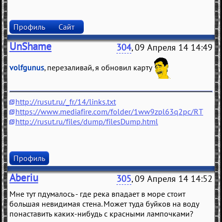
Профиль
Сайт
UnShame
304
, 09 Апреля 14 14:49
volfgunus
, перезаливай, я обновил карту
http://rusut.ru/_fr/14/links.txt
https://www.mediafire.com/folder/1ww9zpl63q2pc/RT
http://rusut.ru/files/dump/filesDump.html
Профиль
Aberiu
305
, 09 Апреля 14 14:52
Мне тут пдумалось - где река впадает в море стоит
большая невидимая стена. Может туда буйков на воду
понаставить каких-нибудь с красными лампочками?