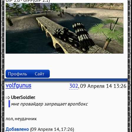
UIP 2.0 - UIPP(UIP 2.1)
Профиль
Сайт
volfgunus
302
, 09 Апреля 14 13:26
UberSoldier
(
)
мне провайдер запрещает вропбокс
лол, неудачник
Добавлено
(09 Апреля 14, 17:26)