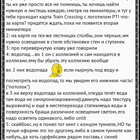
ты их уже просто все не помнишь, ты хочешь найти
нужную и листешь каждую, смотря на миниатюры, и тут у
тебя проходит карта Train Crossing с логотипом РТ! что-
за карта? придётся ждать, пока не появится вторая
миниатюра
2: на карте на тех-же лестницах столбы, они чёрные, им
нужно освещение в стиле обстановки стен и ступенек
3: про перевёрнутую клаву уже говорили
4: водопад... во 1 он с коллизией и сам находится в
коллизии. ему бы убрать эту коллизию вообще
во 2 них водопада
если нырнуть под воду и
посмотреть на водопад, то мы увидим его нижнюю часть!
("потолок")
в 3 на верху водопада за коллизией, откуда течёт вода
там вода не синхронизированна(сдвинуть надо текстуру,
выровнять) и ещё в местеперехода статикмеша воды в
поверхность браша различное освещение светом, его
надо осветить одинакого, либо unlit
5: скайбокс. ну я понял тот хинт с концом туннеля, НО ты
лучше оформи это по-другому, либо в самом туннеле как-
нибуть, да хоть сурфейсами рядом поставь с синей