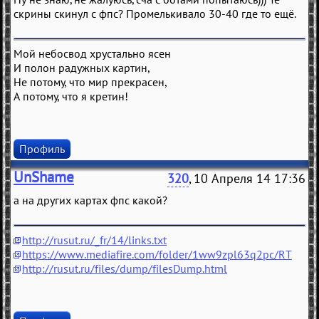
скрины скинул с фпс? Промелькивало 30-40 где то ещё.
Мой небосвод хрустально ясен
И полон радужных картин,
Не потому, что мир прекрасен,
А потому, что я кретин!
Профиль
UnShame
320
, 10 Апреля 14 17:36
а на других картах фпс какой?
http://rusut.ru/_fr/14/links.txt
https://www.mediafire.com/folder/1ww9zpl63q2pc/RT
http://rusut.ru/files/dump/filesDump.html