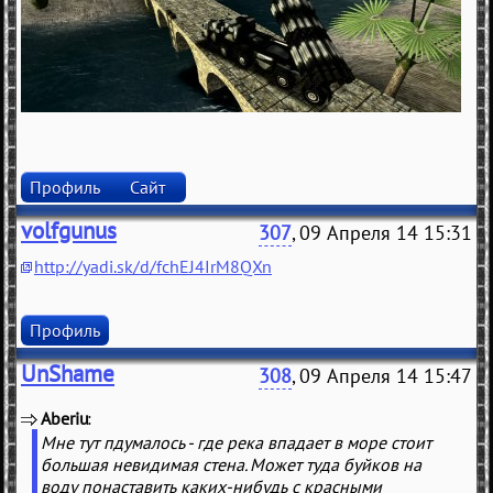
Профиль
Сайт
volfgunus
307
, 09 Апреля 14 15:31
http://yadi.sk/d/fchEJ4IrM8QXn
Профиль
UnShame
308
, 09 Апреля 14 15:47
Aberiu
(
)
Мне тут пдумалось - где река впадает в море стоит
большая невидимая стена. Может туда буйков на
воду понаставить каких-нибудь с красными