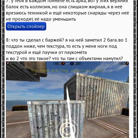
7: у тебя в каждом тоннеле есть арка, вот у этих верхних
балок есть коллизия, но она слишком жирная, я в неё
врезаюсь техникой и ещё некоторые снаряды через неё
не проходят, её надо уменьшить
8: что ты сделал с баржей? я на ней заметил 2 бага. во 1
поддон ниже, чем текстура, то есть у меня ноги под
текстурой и ещё паучки от паукомёта
и во 2 что это такое? что ты там с объектами намутил?