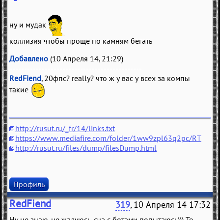
ну и мудак
коллизия чтобы проще по камням бегать
Добавлено
(10 Апреля 14, 21:29)
---------------------------------------------
RedFiend
, 20фпс? really? что ж у вас у всех за компы
такие
http://rusut.ru/_fr/14/links.txt
https://www.mediafire.com/folder/1ww9zpl63q2pc/RT
http://rusut.ru/files/dump/filesDump.html
Профиль
RedFiend
319
, 10 Апреля 14 17:32
Ну не знаю, не жалуюсь, сча с ботами попытаюсь))) Те