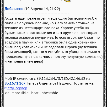
Добавлено
(10 Апреля 14, 21:22)
---------------------------------------------
Ах да, я ещё позже играл и ещё один баг вспомнил. Он
связан с оружием больше, но я его заметил только на
технике из нестандартного пака. Кароче у тебя на
булыжниках стоит коллизия и там оружие и некоторая
техника остаются внутри неё. То есть игрок там бежит по
воздуху, а паучки или в технике была одна хрень - они
были под коллизией и не задевали игрока (ну техника
была летающей, так что я его убить то убил, но сначало я
провалился (не под камни, а под эту ненужную коллизию)
и не понял в чём дело)
Мой IP сменился с 89.113.234.78/185.42.146.32 на
83.167.1.167
. Теперь будет этот. Надолго. Порты те же.
http-сервер
.do impossible beat unbeatable