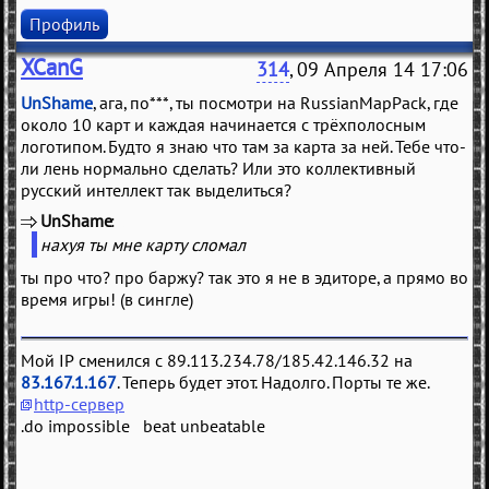
Профиль
XCanG
314
, 09 Апреля 14 17:06
UnShame
, ага, по***, ты посмотри на RussianMapPack, где
около 10 карт и каждая начинается с трёхполосным
логотипом. Будто я знаю что там за карта за ней. Тебе что-
ли лень нормально сделать? Или это коллективный
русский интеллект так выделиться?
UnShame
(
)
нахуя ты мне карту сломал
ты про что? про баржу? так это я не в эдиторе, а прямо во
время игры! (в сингле)
Мой IP сменился с 89.113.234.78/185.42.146.32 на
83.167.1.167
. Теперь будет этот. Надолго. Порты те же.
http-сервер
.do impossible beat unbeatable