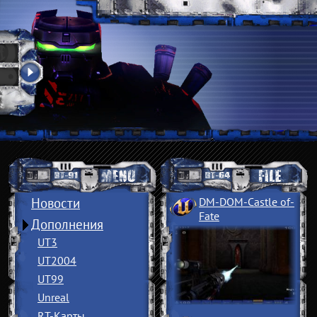
Новости
DM-DOM-Castle of
­
Fate
Дополнения
UT3
UT2004
UT99
Unreal
RT-Карты