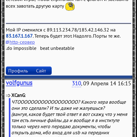
всех завотать другую карту
Мой IP сменился с 89.113.234.78/185.42.146.32 на
83.167.1.167
. Теперь будет этот. Надолго. Порты те же.
http-сервер
.do impossible beat unbeatable
Профиль
Сайт
volfgunus
310
, 09 Апреля 14 16:15
XCanG
(
)
ЧТОООООООООООООООООО? Какого хера вообще
они это сделали? И ты даже не жалуешься?
(вангуя, каков будет твой ответ я вот скажу, что у меня
там есть личные файлы. да и вообще я в институте
только через него передаю документы, чтобы
открыть дома, ибо вход для usb на передних