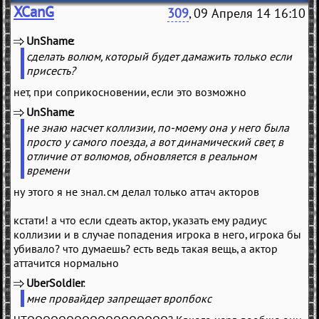
XCanG
309
, 09 Апреля 14 16:10
UnShame
(
)
сделать волюм, который будет дамажить только если
присесть?
нет, при соприкосновении, если это возможно
UnShame
(
)
не знаю насчет коллизии, по-моему она у него была
просто у самого поезда, а вот динамический свет, в
отличие от волюмов, обновляется в реальном
времени
ну этого я не знал. см делал только аттач акторов
кстати! а что если сдеать актор, указать ему радиус
коллизии и в случае попадения игрока в него, игрока бы
убивало? что думаешь? есть ведь такая вещь, а актор
аттачится нормально
UberSoldier
(
)
мне провайдер запрещает вропбокс