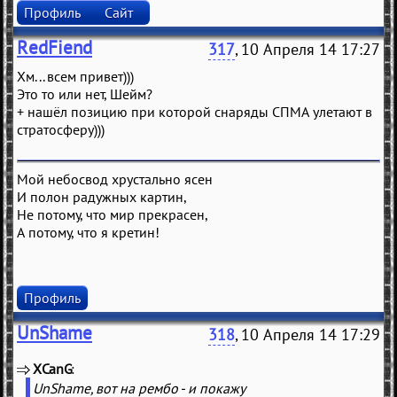
Профиль
Сайт
RedFiend
317
, 10 Апреля 14 17:27
Хм... всем привет)))
Это то или нет, Шейм?
+ нашёл позицию при которой снаряды СПМА улетают в
стратосферу)))
Мой небосвод хрустально ясен
И полон радужных картин,
Не потому, что мир прекрасен,
А потому, что я кретин!
Профиль
UnShame
318
, 10 Апреля 14 17:29
XCanG
(
)
UnShame, вот на рембо - и покажу