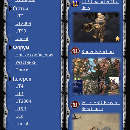
UT3 Character Mo
­
dels
Статьи
UT3
UT2004
UT99
Unreal
Форум
Rodents Faction
Новые сообщения
Участники
Поиск
Галерея
UT4
UT3
UT2004
VCTF-H3D-Beaver
­
Beach msu
UT99
UCs
Unreal