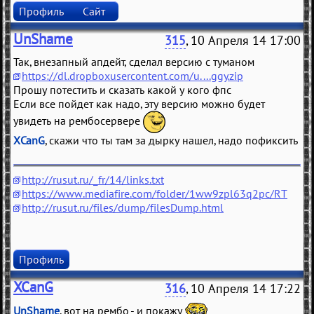
Профиль
Сайт
UnShame
315
, 10 Апреля 14 17:00
Так, внезапный апдейт, сделал версию с туманом
https://dl.dropboxusercontent.com/u....ggy.zip
Прошу потестить и сказать какой у кого фпс
Если все пойдет как надо, эту версию можно будет
увидеть на рембосервере
XCanG
, скажи что ты там за дырку нашел, надо пофиксить
http://rusut.ru/_fr/14/links.txt
https://www.mediafire.com/folder/1ww9zpl63q2pc/RT
http://rusut.ru/files/dump/filesDump.html
Профиль
XCanG
316
, 10 Апреля 14 17:22
UnShame
, вот на рембо - и покажу