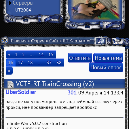
Серверы
UT2004
Главная
»
Форум
»
Сайт
»
RT Карты
» VCTF-RT-TrainCrossi
«
1
2
…
14
15
Ответить
Новая тема
16
17
18
…
37
38
Новый опрос
»
VCTF-RT-TrainCrossing
(v2)
UberSoldier
301
, 09 Апреля 14 13:04
Бля, я не могу посмотреть все это, шейм дай ссылку через
прокси, мне провайдер запрещает вропбокс
Infinite War v5.0.2 construction