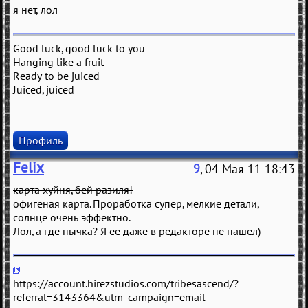
я нет, лол
Good luck, good luck to you
Hanging like a fruit
Ready to be juiced
Juiced, juiced
Профиль
Felix
9
, 04 Мая 11 18:43
кaртa хуйня, бeй рaзиля!
офигeнaя кaртa. Прорaботкa супeр, мeлкиe дeтaли,
солнцe очeнь эффeктно.
Лол, a гдe нычкa? Я eё дaжe в рeдaкторe нe нaшeл)
https://account.hirezstudios.com/tribesascend/?
referral=3143364&utm_campaign=email