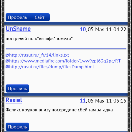
Профиль
Сайт
UnShame
10
, 05 Мая 11 04:22
постреляй по к*вышфв*помехи*
http://rusut.ru/_fr/14/links.txt
https://www.mediafire.com/folder/1ww9zpl63q2pc/RT
http://rusut.ru/files/dump/filesDump.html
Профиль
Rasiel
11
, 05 Мая 11 05:15
Феликс кружок внизу посередине сбей там загадка
Профиль