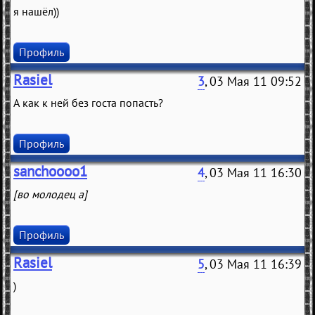
я нашёл))
Профиль
Rasiel
3
, 03 Мая 11 09:52
А как к ней без госта попасть?
Профиль
sanchoooo1
4
, 03 Мая 11 16:30
[во молодец а]
Профиль
Rasiel
5
, 03 Мая 11 16:39
)