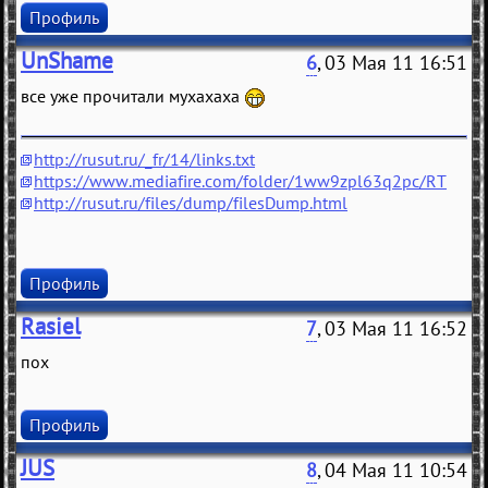
Профиль
UnShame
6
, 03 Мая 11 16:51
все уже прочитали мухахаха
http://rusut.ru/_fr/14/links.txt
https://www.mediafire.com/folder/1ww9zpl63q2pc/RT
http://rusut.ru/files/dump/filesDump.html
Профиль
Rasiel
7
, 03 Мая 11 16:52
пох
Профиль
JUS
8
, 04 Мая 11 10:54