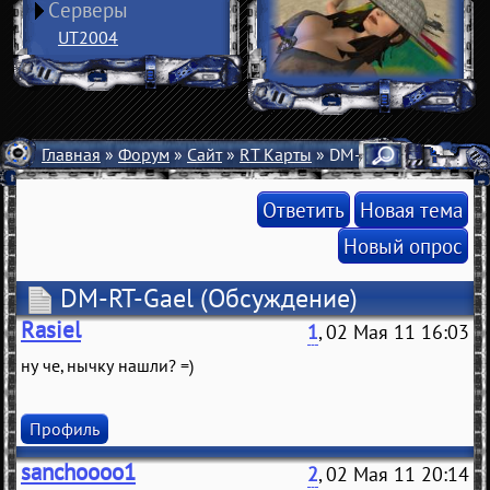
Серверы
UT2004
Главная
»
Форум
»
Сайт
»
RT Карты
» DM-RT-Gael
Ответить
Новая тема
Новый опрос
DM-RT-Gael
(Обсуждение)
Rasiel
1
, 02 Мая 11 16:03
ну че, нычку нашли? =)
Профиль
sanchoooo1
2
, 02 Мая 11 20:14