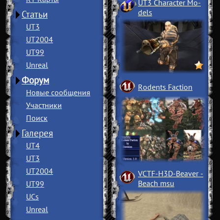
UT3 Character Mo
­
dels
Статьи
UT3
UT2004
UT99
Unreal
Форум
Rodents Faction
Новые сообщения
Участники
Поиск
Галерея
UT4
UT3
UT2004
VCTF-H3D-Beaver
­
Beach msu
UT99
UCs
Unreal