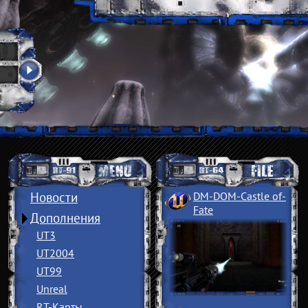
Новости
DM-DOM-Castle of
­
Fate
Дополнения
UT3
UT2004
UT99
Unreal
RT-Карты