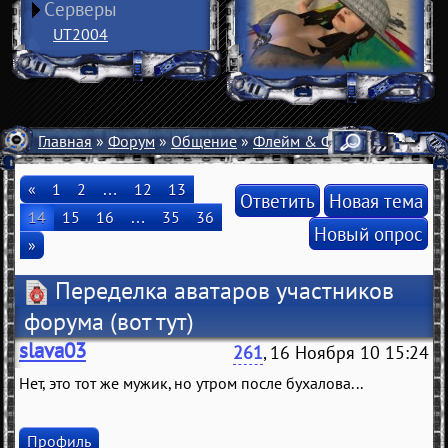
Серверы
UT2004
Главная
»
Форум
»
Общение
»
Флейм & Флуд
» Переделка
«
1
2
…
12
13
Ответить
Новая тема
14
15
16
…
35
36
Новый опрос
»
Переделка аватаров участников
форума
(вот тут)
slava03
261
, 16 Ноября 10 15:24
Нет, это тот же мужик, но утром после бухалова...
Профиль