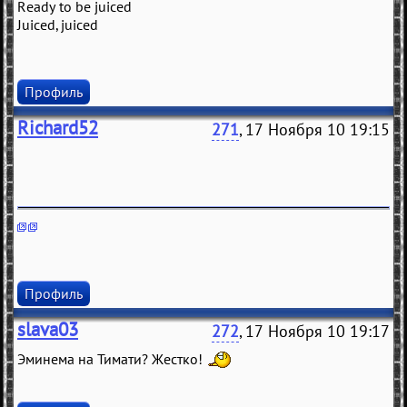
Ready to be juiced
Juiced, juiced
Профиль
Richard52
271
, 17 Ноября 10 19:15
Профиль
slava03
272
, 17 Ноября 10 19:17
Эминема на Тимати? Жестко!