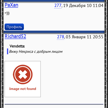
PaXan
277
, 19 Декабря 10 11:04
=)))
Профиль
Richard52
278
, 03 Января 11 20:55
Vendetta
(
)
Вижу Некриса с добрым лицом