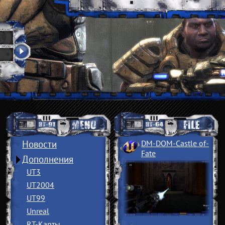
Новости
DM-DOM-Castle of
­
Fate
Дополнения
UT3
UT2004
UT99
Unreal
RT-Карты