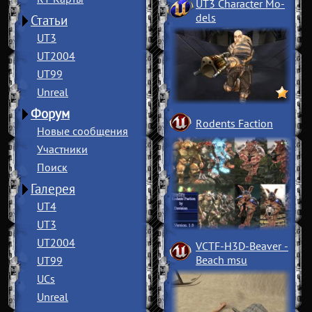
UT3 Character Mo
­
dels
Статьи
UT3
UT2004
UT99
Unreal
Форум
Rodents Faction
Новые сообщения
Участники
Поиск
Галерея
UT4
UT3
UT2004
VCTF-H3D-Beaver
­
Beach msu
UT99
UCs
Unreal