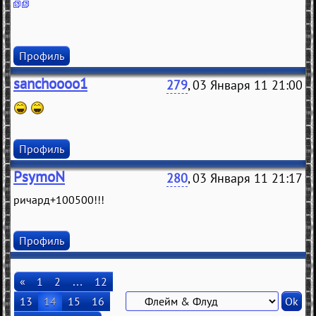
Профиль
sanchoooo1
279
, 03 Января 11 21:00
Профиль
PsymoN
280
, 03 Января 11 21:17
ричард+100500!!!
Профиль
«
1
2
…
12
13
14
15
16