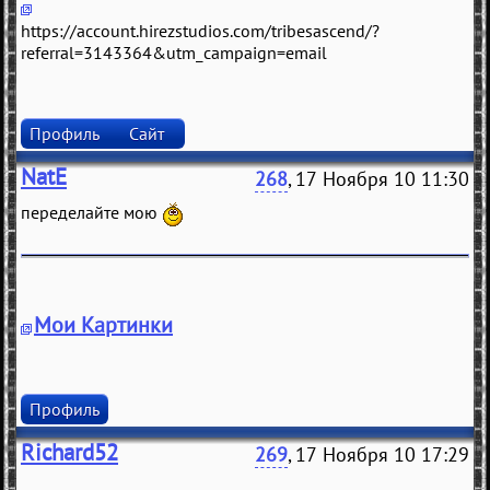
https://account.hirezstudios.com/tribesascend/?
referral=3143364&utm_campaign=email
Профиль
Сайт
NatE
268
, 17 Ноября 10 11:30
переделайте мою
Мои Картинки
Профиль
Richard52
269
, 17 Ноября 10 17:29