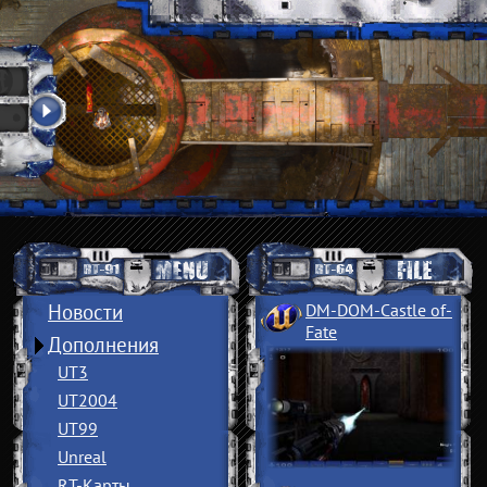
Новости
DM-DOM-Castle of
­
Fate
Дополнения
UT3
UT2004
UT99
Unreal
RT-Карты