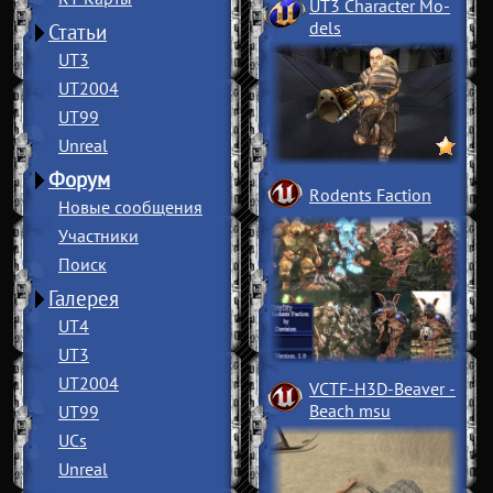
UT3 Character Mo
­
dels
Статьи
UT3
UT2004
UT99
Unreal
Форум
Rodents Faction
Новые сообщения
Участники
Поиск
Галерея
UT4
UT3
UT2004
VCTF-H3D-Beaver
­
Beach msu
UT99
UCs
Unreal