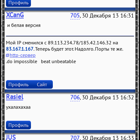
Профиль
XCanG
705
, 30 Декабря 13 16:31
и белая версия
Мой IP сменился с 89.113.234.78/185.42.146.32 на
83.167.1.167
. Теперь будет этот. Надолго. Порты те же.
http-сервер
.do impossible beat unbeatable
Профиль
Сайт
Rasiel
706
, 30 Декабря 13 16:32
ухалахахаа
Профиль
JUS
707
, 30 Декабря 13 16:33