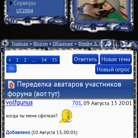
Серверы
UT2004
Главная
»
Форум
»
Общение
»
Флейм & Флуд
» Переделка
Ответить
Новая тема
«
1
2
…
34
35
36
Новый опрос
Переделка аватаров участников
форума
(вот тут)
volfgunus
701
, 09 Августа 13 20:01
когда ты меня сфоткал?
Добавлено
(10 Августа 13, 00:01)