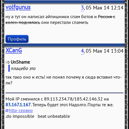
volfgunus
3
, 05 Мая 14 12:14
ну а тут он написал айпишники спам ботов и
Россия с
колен поднялась
они перестали спамить
Профиль
XCanG
4
, 05 Мая 14 13:04
UnShame
(
)
плацебо это
так тако оно и есть! не понял почему я сюда вставил что-
ли?
Мой IP сменился с 89.113.234.78/185.42.146.32 на
83.167.1.167
. Теперь будет этот. Надолго. Порты те же.
http-сервер
.do impossible beat unbeatable