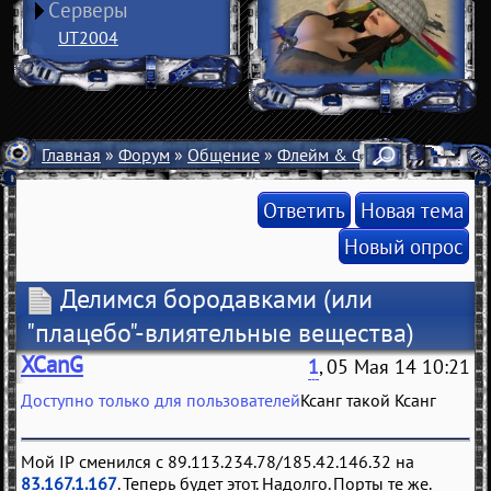
Серверы
UT2004
Главная
»
Форум
»
Общение
»
Флейм & Флуд
» Делимся 
Ответить
Новая тема
Новый опрос
Делимся бородавками
(или
"плацебо"-влиятельные вещества)
XCanG
1
, 05 Мая 14 10:21
Доступно только для пользователей
Мой IP сменился с 89.113.234.78/185.42.146.32 на
83.167.1.167
. Теперь будет этот. Надолго. Порты те же.