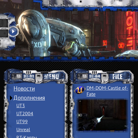
Новости
DM-DOM-Castle of
­
Fate
Дополнения
UT3
UT2004
UT99
Unreal
RT-Карты