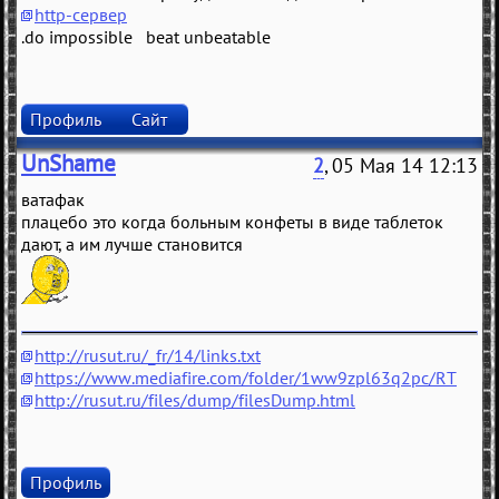
http-сервер
.do impossible beat unbeatable
Профиль
Сайт
UnShame
2
, 05 Мая 14 12:13
ватафак
плацебо это когда больным конфеты в виде таблеток
дают, а им лучше становится
http://rusut.ru/_fr/14/links.txt
https://www.mediafire.com/folder/1ww9zpl63q2pc/RT
http://rusut.ru/files/dump/filesDump.html
Профиль