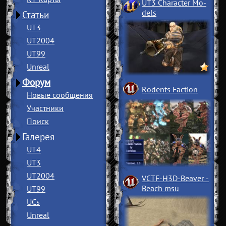
UT3 Character Mo
­
dels
Статьи
UT3
UT2004
UT99
Unreal
Форум
Rodents Faction
Новые сообщения
Участники
Поиск
Галерея
UT4
UT3
UT2004
VCTF-H3D-Beaver
­
Beach msu
UT99
UCs
Unreal