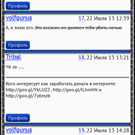
Профиль
volfgunus
17
, 22 Июля 13 12:39
А, я знаю его.
Это ассасин. он должен тебя убить ночью
Профиль
Tribal
18
, 22 Июля 13 13:21
Че за .....
Кого интересует как заработать деньги в интернете:
http://goo.gl/YkLUZZ , http://goo.gl/lLhmhN и
http://goo.gl/7y6mzb
Профиль
volfgunus
19
, 22 Июля 13 14:28