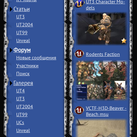
UT3 Character Mo
­
dels
Статьи
UT3
UT2004
UT99
Unreal
Форум
Rodents Faction
Новые сообщения
Участники
Поиск
Галерея
UT4
UT3
UT2004
VCTF-H3D-Beaver
­
Beach msu
UT99
UCs
Unreal