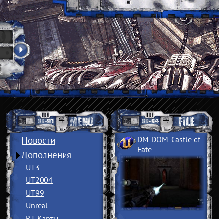
Новости
DM-DOM-Castle of
­
Fate
Дополнения
UT3
UT2004
UT99
Unreal
RT-Карты