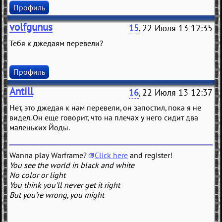
Профиль
volfgunus
15
, 22 Июля 13 12:35
Тебя к джедаям перевели?
Профиль
Antill
16
, 22 Июля 13 12:37
Нет, это джедая к нам перевели, он запостил, пока я не
видел. Он еще говорит, что на плечах у него сидит два
маленьких Йоды.
Wanna play Warframe?
Click here
and register!
You see the world in black and white
No color or light
You think you'll never get it right
But you're wrong, you might