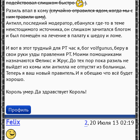
подействовал слишком быстро
)
.
Разиль впал в кому
(случайно отравился ядом, когда мы с
ним травили шму)
.
Антилл, последний модератор, ебанулся где-то в теме
неистощимого источника, он слишком зачитался блогом
и был помещён на лечение в палату к шедоу и ломе.
И вот в этот трудный для РТ час я, бог volfgunus, беру в
свои руки узды правления РТ. Моими помощниками
назначаются Феликс и Жрус. До тех пор пока разиль не
выйдет из комы или антилла не отпустят из больницы.
Теперь я ваш новый правитель. И я обещаю что всё будет
хорошо.
Король умер. Да здравствует Король!
Профиль
Felix
2
, 20 Июля 13 02:19