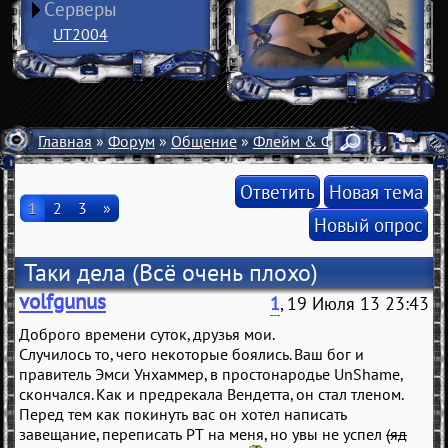
Серверы
UT2004
Главная
»
Форум
»
Общение
»
Флейм & Флуд
» Таки дела
Ответить
Новая тема
1
2
3
»
Новый опрос
Таки дела
(Всё очень плохо)
volfgunus
1
, 19 Июля 13 23:43
Доброго времени суток, друзья мои.
Случилось то, чего некоторые боялись. Ваш бог и
правитель Эмси Унхаммер, в простонародье UnShame,
скончался. Как и предрекала Вендетта, он стал тленом.
Перед тем как покинуть вас он хотел написать
завещание, переписать РТ на меня, но увы не успел
(яд