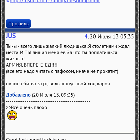
http://rusut.ru/files/dump/filesDump.html
Профиль
JUS
4
, 20 Июля 13 05:35
Ты-ы - всего лишь жалкий людишька. Я столетиями ждал
мести. И ТЫ лишил меня ее. За что ты поплатишься
жизнью!
АРМИЯ, ВПЕРЕ-Е-ЕД!!!!
(все это надо читать с пафосом, иначе не прокатит)
ну типа битва за рт, вольфганус, твой ход кароч
Добавлено
(20 Июля 13, 09:35)
---------------------------------------------
>>Всё очень плохо
Good luck, good luck to you