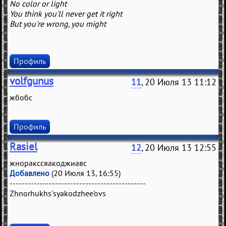
No color or light
You think you'll never get it right
But you're wrong, you might
Профиль
volfgunus
11
, 20 Июля 13 11:12
жбобс
Профиль
Rasiel
12
, 20 Июля 13 12:55
жноракссяакоджиавс
Добавлено
(20 Июля 13, 16:55)
---------------------------------------------
Zhnorhukhs'syakodzhee'ovs