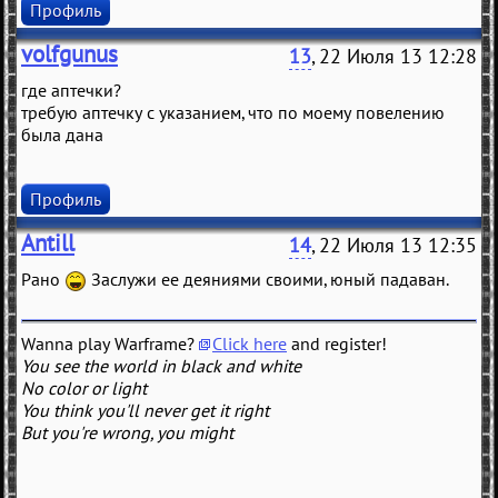
Профиль
volfgunus
13
, 22 Июля 13 12:28
где аптечки?
требую аптечку с указанием, что по моему повелению
была дана
Профиль
Antill
14
, 22 Июля 13 12:35
Рано
Заслужи ее деяниями своими, юный падаван.
Wanna play Warframe?
Click here
and register!
You see the world in black and white
No color or light
You think you'll never get it right
But you're wrong, you might