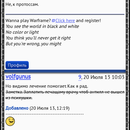
Не, к протоссам.
Wanna play Warframe?
Click here
and register!
You see the world in black and white
No color or light
You think you'll never get it right
But you're wrong, you might
Профиль
volfgunus
9
, 20 Июля 13 10:03
Но видимо лечение помогает. Как я рад.
Заметка. Заплатить лечащаму врачу, чтоб антилл не вышел
из психушки.
Добавлено
(20 Июля 13, 12:19)
---------------------------------------------