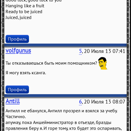
Hanging like a fruit
Ready to be juiced
Juiced, juiced
Профиль
volfgunus
5
, 20 Июля 13 07:41
Ты отказываешься быть моим помощником?
Я могу взять ксанга.
Профиль
Antill
6
, 20 Июля 13 08:07
Антилл не ебанулся, Антилл прозрел и взялся за учебу.
Частично.
anyway, пока Аншейминистратор в отъезде, бразды
правления беру я. И горе тому, кто будет это оспаривать,