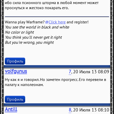
ибо сила псионного шторма в любой момент может
проснуться и жестоко покарать его.
Wanna play Warframe?
Click here
and register!
You see the world in black and white
No color or light
You think you'll never get it right
But you're wrong, you might
Профиль
volfgunus
7
, 20 Июля 13 08:09
Ну как я и говорил. Но заметен прогресс. Его перевели в
палату к наполеонам.
Профиль
Antill
8
, 20 Июля 13 08:10