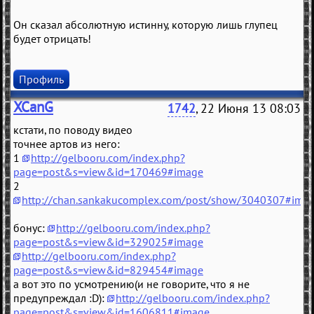
Он сказал абсолютную истинну, которую лишь глупец
будет отрицать!
Профиль
XCanG
1742
, 22 Июня 13 08:03
кстати, по поводу видео
точнее артов из него:
1
http://gelbooru.com/index.php?
page=post&s=view&id=170469#image
2
http://chan.sankakucomplex.com/post/show/3040307#ima
бонус:
http://gelbooru.com/index.php?
page=post&s=view&id=329025#image
http://gelbooru.com/index.php?
page=post&s=view&id=829454#image
а вот это по усмотрению(и не говорите, что я не
предупреждал :D):
http://gelbooru.com/index.php?
page=post&s=view&id=1606811#image
,