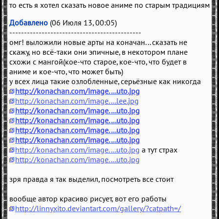
то есть я хотел сказать новое аниме по старым традициям
Добавлено
(06 Июля 13, 00:05)
---------------------------------------------
омг! выложили новые арты на коначан... сказать не
скажу, но всё-таки они эпичные, в некотором плане
схожи с мангой(кое-что старое, кое-что, что будет в
аниме и кое-что, что может быть)
у всех лица такие озлобленные, серьёзные как никогда
http://konachan.com/image....uto.jpg
http://konachan.com/image....lee.jpg
http://konachan.com/image....uto.jpg
http://konachan.com/image....uto.jpg
http://konachan.com/image....uto.jpg
http://konachan.com/image....uto.jpg
http://konachan.com/image....uto.jpg
а тут страх
http://konachan.com/image....uto.jpg
зря правда я так выделил, посмотреть все стоит
вообще автор красиво рисует, вот его работы
http://linnyxito.deviantart.com/gallery/?catpath=/