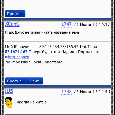
Профиль
XCanG
1747
, 23 Июня 13 13:17
И да, Джус не умеет читать название темы.
Мой IP сменился с 89.113.234.78/185.42.146.32 на
83.167.1.167
. Теперь будет этот. Надолго. Порты те же.
http-сервер
.do impossible beat unbeatable
Профиль
Сайт
JUS
1748
, 23 Июня 13 14:40
никогда не читаю