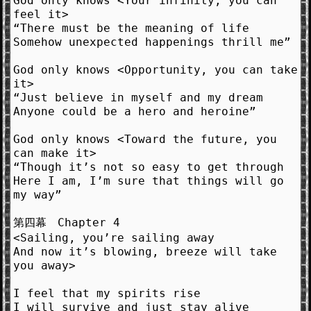
God only knows <Your infinity, you can
feel it>
“There must be the meaning of life
Somehow unexpected happenings thrill me”
God only knows <Opportunity, you can take
it>
“Just believe in myself and my dream
Anyone could be a hero and heroine”
God only knows <Toward the future, you
can make it>
“Though it’s not so easy to get through
Here I am, I’m sure that things will go
my way”
第四幕 Chapter 4
<Sailing, you’re sailing away
And now it’s blowing, breeze will take
you away>
I feel that my spirits rise
I will survive and just stay alive