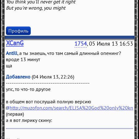
You think you'll never get it right
But you're wrong, you might
Профиль
XCanG
1754
, 05 Июля 13 16:53
Antill
, а ты знаешь, что там самый длинный опенинг?
вроде 13 минут
ща
Добавлено
(04 Июля 13, 22:26)
---------------------------------------------
упс, то что-то другое
в общем вот послушай полную версию
http://muzofon.com/search/ELISA%20God%20only%20kn
(первая)
а я вот лирику скину: