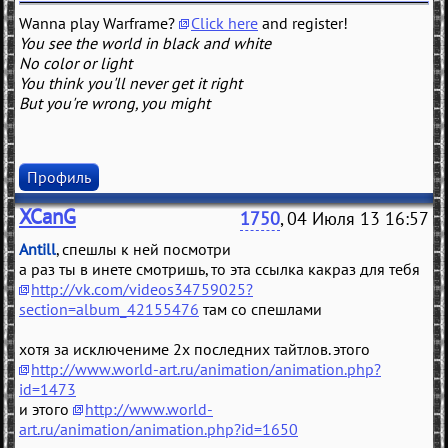
Wanna play Warframe?
Click here
and register!
You see the world in black and white
No color or light
You think you'll never get it right
But you're wrong, you might
Профиль
XCanG
1750
, 04 Июля 13 16:57
Antill
, спешлы к ней посмотри
а раз ты в инете смотришь, то эта ссылка какраз для тебя
http://vk.com/videos34759025?
section=album_42155476
там со спешлами
хотя за исключениме 2х последних тайтлов. этого
http://www.world-art.ru/animation/animation.php?
id=1473
и этого
http://www.world-
art.ru/animation/animation.php?id=1650