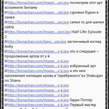
http://konachan.com/image....ars.jpg
посмотрев этот арт
вспомните Гинтаму
http://konachan.com/image....set.jpg
суровые будни в
замке
http://konachan.com/image....ars.jpg
самое то для шапки
сайта
http://konachan.com/image....pon.jpg
Half-Life: Episode
2
http://konachan.com/jpeg....ear.jpg
застенчивый взгляд
Анбу
http://konachan.com/image....y-k.jpg
это и следущее —
продолжение артов от y-k
http://konachan.com/image....y-k.jpg
http://konachan.com/image....y-k.jpg
избранный арт
http://konachan.com/image....y-k.jpg
а это мне
напоминает кипящую кровь и "серебряного" из Shakugan
no Shana
http://konachan.com/image....y-k.jpg
http://konachan.com/image....y-k.jpg
http://konachan.com/image....y-k.jpg
http://konachan.com/image....y-k.jpg
Гарри Поттер
http://konachan.com/image....y-k.jpg
Первый мастер