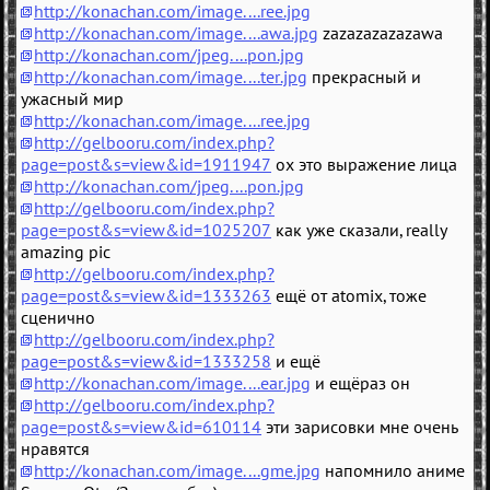
http://konachan.com/image....ree.jpg
http://konachan.com/image....awa.jpg
zazazazazazawa
http://konachan.com/jpeg....pon.jpg
http://konachan.com/image....ter.jpg
прекрасный и
ужасный мир
http://konachan.com/image....ree.jpg
http://gelbooru.com/index.php?
page=post&s=view&id=1911947
ох это выражение лица
http://konachan.com/jpeg....pon.jpg
http://gelbooru.com/index.php?
page=post&s=view&id=1025207
как уже сказали, really
amazing pic
http://gelbooru.com/index.php?
page=post&s=view&id=1333263
ещё от atomix, тоже
сценично
http://gelbooru.com/index.php?
page=post&s=view&id=1333258
и ещё
http://konachan.com/image....ear.jpg
и ещёраз он
http://gelbooru.com/index.php?
page=post&s=view&id=610114
эти зарисовки мне очень
нравятся
http://konachan.com/image....gme.jpg
напомнило аниме