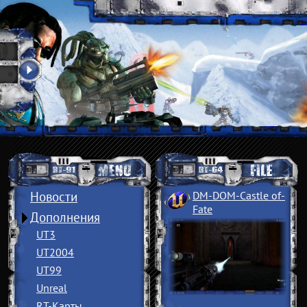
Новости
DM-DOM-Castle of
­
Fate
Дополнения
UT3
UT2004
UT99
Unreal
RT-Карты