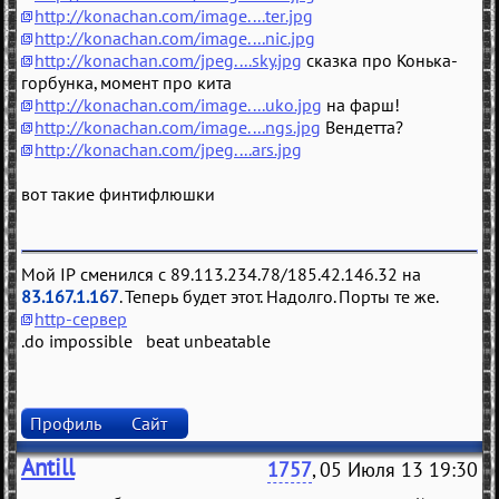
http://konachan.com/image....ter.jpg
http://konachan.com/image....nic.jpg
http://konachan.com/jpeg....sky.jpg
сказка про Конька-
горбунка, момент про кита
http://konachan.com/image....uko.jpg
на фарш!
http://konachan.com/image....ngs.jpg
Вендетта?
http://konachan.com/jpeg....ars.jpg
вот такие финтифлюшки
Мой IP сменился с 89.113.234.78/185.42.146.32 на
83.167.1.167
. Теперь будет этот. Надолго. Порты те же.
http-сервер
.do impossible beat unbeatable
Профиль
Сайт
Antill
1757
, 05 Июля 13 19:30