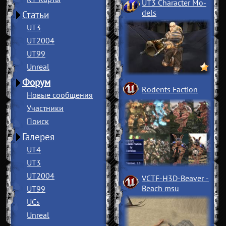
UT3 Character Mo
­
dels
Статьи
UT3
UT2004
UT99
Unreal
Форум
Rodents Faction
Новые сообщения
Участники
Поиск
Галерея
UT4
UT3
UT2004
VCTF-H3D-Beaver
­
Beach msu
UT99
UCs
Unreal