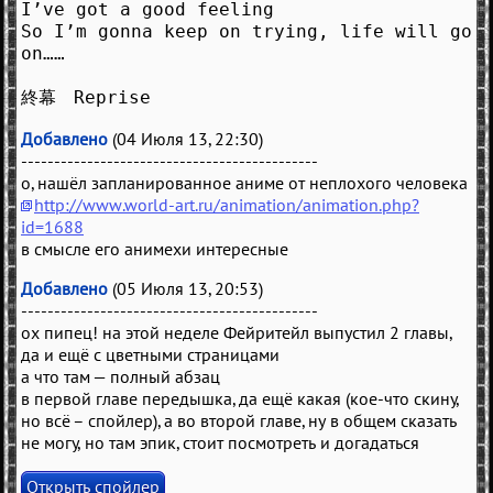
I’ve got a good feeling
So I’m gonna keep on trying, life will go
on……
終幕 Reprise
Добавлено
(04 Июля 13, 22:30)
---------------------------------------------
о, нашёл запланированное аниме от неплохого человека
http://www.world-art.ru/animation/animation.php?
id=1688
в смысле его анимехи интересные
Добавлено
(05 Июля 13, 20:53)
---------------------------------------------
ох пипец! на этой неделе Фейритейл выпустил 2 главы,
да и ещё с цветными страницами
а что там — полный абзац
в первой главе передышка, да ещё какая (кое-что скину,
но всё – спойлер), а во второй главе, ну в общем сказать
не могу, но там эпик, стоит посмотреть и догадаться