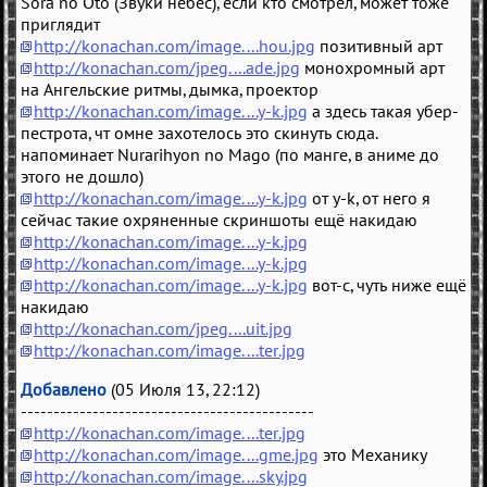
Sora no Oto (Звуки небес), если кто смотрел, может тоже
приглядит
http://konachan.com/image....hou.jpg
позитивный арт
http://konachan.com/jpeg....ade.jpg
монохромный арт
на Ангельские ритмы, дымка, проектор
http://konachan.com/image....y-k.jpg
а здесь такая убер-
пестрота, чт омне захотелось это скинуть сюда.
напоминает Nurarihyon no Mago (по манге, в аниме до
этого не дошло)
http://konachan.com/image....y-k.jpg
от y-k, от него я
сейчас такие охряненные скриншоты ещё накидаю
http://konachan.com/image....y-k.jpg
http://konachan.com/image....y-k.jpg
http://konachan.com/image....y-k.jpg
вот-с, чуть ниже ещё
накидаю
http://konachan.com/jpeg....uit.jpg
http://konachan.com/image....ter.jpg
Добавлено
(05 Июля 13, 22:12)
---------------------------------------------
http://konachan.com/image....ter.jpg
http://konachan.com/image....gme.jpg
это Механику
http://konachan.com/image....sky.jpg