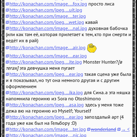
http://konachan.com/image....fox.jpg
просто лиса
http://konachan.com/jpeg....uit.jpg
http://konachan.com/image....ter.jpg
http://konachan.com/jpeg....wet.jpg
кавай
http://konachan.com/image....nal.jpg
духовная бабочка
(или как там её, которая прилетает к тем, кто при смерти и
ведёт их в рай)
http://konachan.com/image....air.jpg
http://konachan.com/image....ear.jpg
http://konachan.com/jpeg....ite.jpg
Monster Hunter?
[в
тегах]
эта девчушка меня пугает
http://konachan.com/jpeg....ear.jpg
такая сцена уже была
и я показывал, но тут она немного другая и с другим
оформлением
http://konachan.com/jpeg....ika.jpg
для Сина. а эта няшка
напомнила героиню из Sora no Otoshimono
http://konachan.com/jpeg....asa.jpg
здесь у меня тоже
дежа вю на героиню из Myself; Yourself
http://konachan.com/jpeg....ear.jpg
запоздалый арт (4
года уже как был на Гельбору :D)
http://konachan.com/image....ter.jpg
wonderland
→ <
http://konachan.com/image....nic.jpg