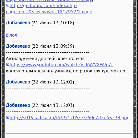
http://gelbooru.com/index.php?
page=post&s=view&id=1817952#image
Добавлено
(21 Июня 13, 10:18)
---------------------------------------------
лол
Добавлено
(22 Июня 13, 09:59)
---------------------------------------------
Антилл, у меня для тебя кое-что есть
https://www.youtube.com/watch?v=J6jVVXW7e7c
конечно там каша получилась, но разок глянуть можно
Добавлено
(22 Июня 13, 12:02)
---------------------------------------------
Добавлено
(22 Июня 13, 12:03)
---------------------------------------------
http://s019.radikal.ru/i633/1205/e7/60e7d2d53534.png