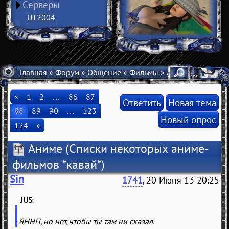
Серверы
UT2004
Главная
»
Форум
»
Общение
»
Фильмы
» Аниме
«
1
2
…
86
87
Ответить
Новая тема
88
89
90
…
123
Новый опрос
124
»
Аниме
(Списки некоторых аниме-
фильмов *кавай*)
Sin
1741
, 20 Июня 13 20:25
JUS
(
)
ЯННП, но нет, чтобы ты там ни сказал.