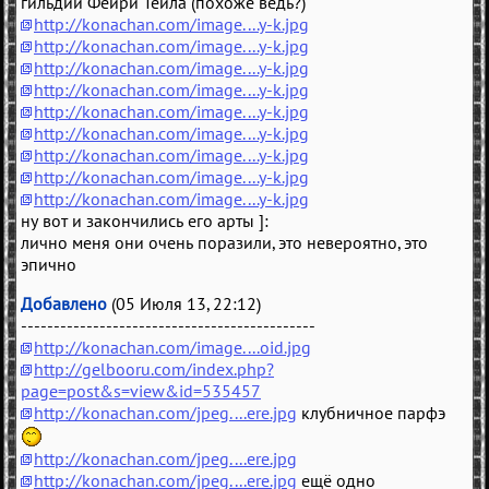
гильдии Фейри Тейла (похоже ведь?)
http://konachan.com/image....y-k.jpg
http://konachan.com/image....y-k.jpg
http://konachan.com/image....y-k.jpg
http://konachan.com/image....y-k.jpg
http://konachan.com/image....y-k.jpg
http://konachan.com/image....y-k.jpg
http://konachan.com/image....y-k.jpg
http://konachan.com/image....y-k.jpg
http://konachan.com/image....y-k.jpg
ну вот и закончились его арты ]:
лично меня они очень поразили, это невероятно, это
эпично
Добавлено
(05 Июля 13, 22:12)
---------------------------------------------
http://konachan.com/image....oid.jpg
http://gelbooru.com/index.php?
page=post&s=view&id=535457
http://konachan.com/jpeg....ere.jpg
клубничное парфэ
http://konachan.com/jpeg....ere.jpg
http://konachan.com/jpeg....ere.jpg
ещё одно