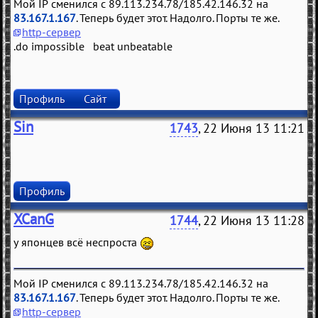
Мой IP сменился с 89.113.234.78/185.42.146.32 на
83.167.1.167
. Теперь будет этот. Надолго. Порты те же.
http-сервер
.do impossible beat unbeatable
Профиль
Сайт
Sin
1743
, 22 Июня 13 11:21
Профиль
XCanG
1744
, 22 Июня 13 11:28
у японцев всё неспроста
Мой IP сменился с 89.113.234.78/185.42.146.32 на
83.167.1.167
. Теперь будет этот. Надолго. Порты те же.
http-сервер