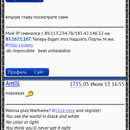
вторую главу посмотрите сами
Мой IP сменился с 89.113.234.78/185.42.146.32 на
83.167.1.167
. Теперь будет этот. Надолго. Порты те же.
http-сервер
.do impossible beat unbeatable
Профиль
Сайт
Antill
1755
, 05 Июля 13 16:55
пхахахах
Wanna play Warframe?
Click here
and register!
You see the world in black and white
No color or light
You think you'll never get it right