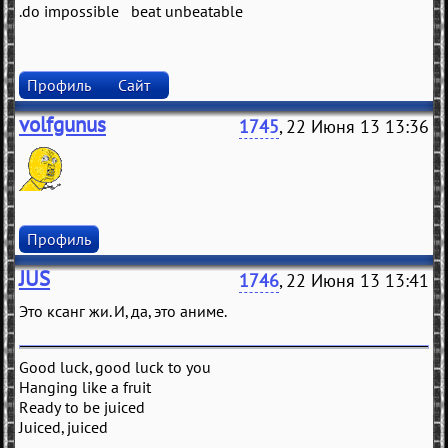
.do impossible beat unbeatable
Профиль
Сайт
volfgunus
1745
, 22 Июня 13 13:36
Профиль
JUS
1746
, 22 Июня 13 13:41
Это ксанг жи. И, да, это аниме.
Good luck, good luck to you
Hanging like a fruit
Ready to be juiced
Juiced, juiced