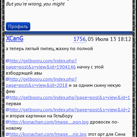
But you're wrong, you might
Профиль
XCanG
1756
, 05 Июля 13 18:12
а теперь лютый пипец, жахну по полной
http://gelbooru.com/index.php?
page=post&s=view&id=1904146
начну с этой
взбодрящей авы
http://gelbooru.com/index.php?
page=post&s=view&id=2018
и за одним скину некую
фею
http://gelbooru.com/index.php?page=post&s=view&id=1
первая
http://gelbooru.com/index.php?page=post&s=view&id=2
и вторая картинки на Гельбору
http://konachan.com/image....pon.jpg
дровосек по-
новому
http://konachan.com/image....nic.jpg
этот арт для Сина