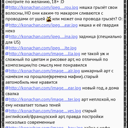
смотрите по желанию, 18+ :D
http://konachan.com/jpeg....rou.jpg
няшка грызёт свои
волосны, НО они каким-то макаром сливаются с
проводами от ушей
или может она провода грызёт? O:
http://konachan.com/jpeg....ear.jpg
няшка и её гвардия
неко
http://konachan.com/jpeg....ina.jpg
задница (специально
для US)
http://konachan.com/jpeg....ite.jpg
http://konachan.com/image....lla.jpg
не такой уж и
сложный по цветам и рисовке арт, но отличный по
композиции/по смыслу. мне понравился
http://konachan.com/image....air.jpg
шикарный арт с
намёком на прошлое(времена мафии). старый
автомобиль мне нравится
http://konachan.com/image....ear.jpg
новый год, а дома
свалка
http://konachan.com/image....ter.jpg
арт неплохой, но
ему нехватает только теней
http://konachan.com/image....yes.jpg
старый
английский/французский арт, правда постройки
несколько современные
http://konachan.com/image....hou.jpg
зайка с кофе