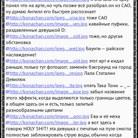
понял что на арте, но чуть позже всё разобрал. он из САО,
ну думаю Антилл его быстрее распознает
http://konachan.com/jpeg....una.jpg
тоже САО
http://konachan.com/image....yes.jpg
кавайные пуфики,
раздавленные девушкой D:
http://konachan.com/image....oid.jpg
тоже, но другая
обстановка
http://konachan.com/jpeg....wet.jpg
Баунти — райское
наслаждение!
http://konachan.com/image....oid.jpg
этот арт я кидал
раньше, только тут фотошоп: заменён бэкграунд на город
http://konachan.com/jpeg....rey.jpg
Лала Статалин
Девилюк
http://konachan.com/jpeg....ite.jpg
опять Така Тони ←_←
http://konachan.com/image....koe.jpg
забыл название
этого эффекта, когда выделяются только границы цветов,
в общем здесь он и есть, только залитый
разнообразными цветами
http://konachan.com/image....pon.jpg
Ева и её меха
http://konachan.com/image....ter.jpg
а вот здесь я
говорю HOLY SHIT! эта девушка с печатью на пузе смогла
полностью заблокировать струю воды, обычно когда