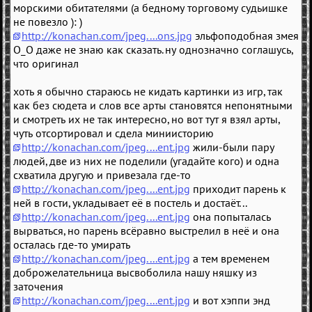
морскими обитателями (а бедному торговому судьишке
не повезло ): )
http://konachan.com/jpeg....ons.jpg
эльфоподобная змея
О_О даже не знаю как сказать. ну однозначно соглашусь,
что оригинал
хоть я обычно стараюсь не кидать картинки из игр, так
как без сюдета и слов все арты становятся непонятными
и смотреть их не так интересно, но вот тут я взял арты,
чуть отсортировал и сдела миниисторию
http://konachan.com/jpeg....ent.jpg
жили-были пару
людей, две из них не поделили (угадайте кого) и одна
схватила другую и привезала где-то
http://konachan.com/jpeg....ent.jpg
приходит парень к
ней в гости, укладывает её в постель и достаёт...
http://konachan.com/jpeg....ent.jpg
она попыталась
вырваться, но парень всёравно выстрелил в неё и она
осталась где-то умирать
http://konachan.com/jpeg....ent.jpg
а тем временем
доброжелательница высвоболила нашу няшку из
заточения
http://konachan.com/jpeg....ent.jpg
и вот хэппи энд