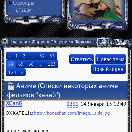
Серверы
UT2004
Главная
»
Форум
»
Общение
»
Фильмы
» Аниме
«
1
2
…
62
63
Ответить
Новая тема
64
65
66
…
123
Новый опрос
124
»
Аниме
(Списки некоторых аниме-
фильмов *кавай*)
XCanG
1261
, 14 Января 13 12:49
ОХ КАПЕЦ!
http://konachan.com/image....uda.jpg
это же так офигенно