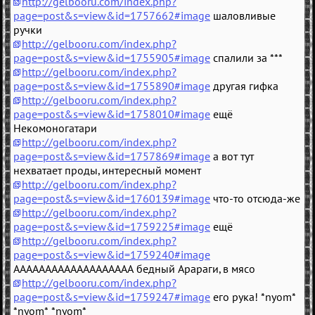
http://gelbooru.com/index.php?
page=post&s=view&id=1757662#image
шаловливые
ручки
http://gelbooru.com/index.php?
page=post&s=view&id=1755905#image
спалили за ***
http://gelbooru.com/index.php?
page=post&s=view&id=1755890#image
другая гифка
http://gelbooru.com/index.php?
page=post&s=view&id=1758010#image
ещё
Некомоногатари
http://gelbooru.com/index.php?
page=post&s=view&id=1757869#image
а вот тут
нехватает проды, интересный момент
http://gelbooru.com/index.php?
page=post&s=view&id=1760139#image
что-то отсюда-же
http://gelbooru.com/index.php?
page=post&s=view&id=1759225#image
ещё
http://gelbooru.com/index.php?
page=post&s=view&id=1759240#image
ААААААААААААААААААА бедный Арараги, в мясо
http://gelbooru.com/index.php?
page=post&s=view&id=1759247#image
его рука! *nyom*
*nyom* *nyom*