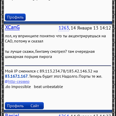
Профиль
XCanG
1263
, 14 Января 13 14:12
лол, ну впринципе понятно что ты акцентрируешься на
САО, потому и сказал
ты лучше скажи, Гинтаму смотрел? там очередная
шикарная порция пирога
Мой IP сменился с 89.113.234.78/185.42.146.32 на
83.167.1.167
. Теперь будет этот. Надолго. Порты те же.
http-сервер
.do impossible beat unbeatable
Профиль
Сайт
Rasiel