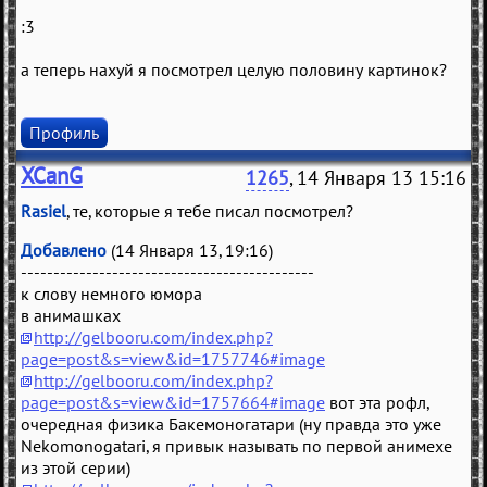
:3
а теперь нахуй я посмотрел целую половину картинок?
Профиль
XCanG
1265
, 14 Января 13 15:16
Rasiel
, те, которые я тебе писал посмотрел?
Добавлено
(14 Января 13, 19:16)
---------------------------------------------
к слову немного юмора
в анимашках
http://gelbooru.com/index.php?
page=post&s=view&id=1757746#image
http://gelbooru.com/index.php?
page=post&s=view&id=1757664#image
вот эта рофл,
очередная физика Бакемоногатари (ну правда это уже
Nekomonogatari, я привык называть по первой анимехе
из этой серии)