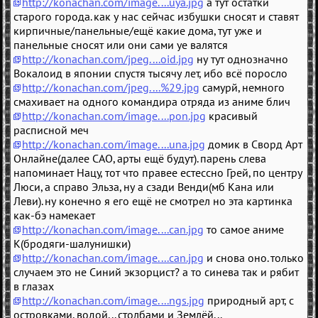
http://konachan.com/image....uya.jpg
а тут остатки
старого города. как у нас сейчас избушки сносят и ставят
кирпичные/панельные/ещё какие дома, тут уже и
панельные сносят или они сами уе валятся
http://konachan.com/jpeg....oid.jpg
ну тут однозначно
Вокалоид в японии спустя тысячу лет, ибо всё поросло
http://konachan.com/jpeg....%29.jpg
самурй, немного
смахивает на одного командира отряда из аниме блич
http://konachan.com/image....pon.jpg
красивый
расписной меч
http://konachan.com/image....una.jpg
домик в Сворд Арт
Онлайне(далее САО, арты ещё будут). парень слева
напоминает Нацу, тот что правее естессно Грей, по центру
Люси, а справо Эльза, ну а сзади Венди(мб Кана или
Леви). ну конечно я его ещё не смотрел но эта картинка
как-бэ намекает
http://konachan.com/image....can.jpg
то самое аниме
К(бродяги-шалунишки)
http://konachan.com/image....can.jpg
и снова оно. только
случаем это не Синий экзорцист? а то синева так и рябит
в глазах
http://konachan.com/image....ngs.jpg
природный арт, с
островками, водой... столбами и Землёй...