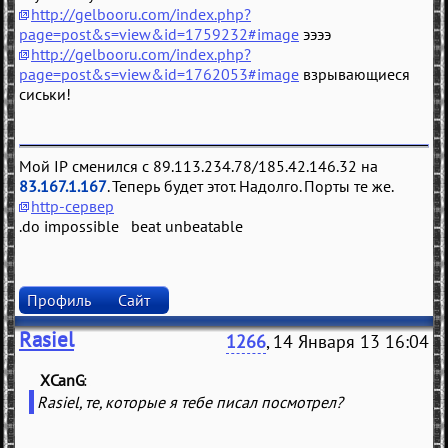
http://gelbooru.com/index.php?
page=post&s=view&id=1759232#image
ээээ
http://gelbooru.com/index.php?
page=post&s=view&id=1762053#image
взрывающиеся
сиськи!
Мой IP сменился с 89.113.234.78/185.42.146.32 на
83.167.1.167
. Теперь будет этот. Надолго. Порты те же.
http-сервер
.do impossible beat unbeatable
Профиль
Сайт
Rasiel
1266
, 14 Января 13 16:04
XCanG
(
)
Rasiel, те, которые я тебе писал посмотрел?