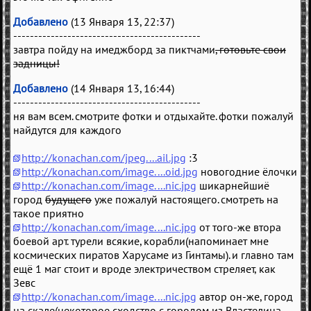
Добавлено
(13 Января 13, 22:37)
---------------------------------------------
завтра пойду на имеджборд за пиктчами
, готовьте свои
задницы!
Добавлено
(14 Января 13, 16:44)
---------------------------------------------
ня вам всем. смотрите фотки и отдыхайте. фотки пожалуй
найдутся для каждого
http://konachan.com/jpeg....ail.jpg
:3
http://konachan.com/image....oid.jpg
новогодние ёлочки
http://konachan.com/image....nic.jpg
шикарнейшиё
город
будущего
уже пожалуй настоящего. смотреть на
такое приятно
http://konachan.com/image....nic.jpg
от того-же втора
боевой арт. турели всякие, корабли(напоминает мне
космических пиратов Харусаме из Гинтамы). и главно там
ещё 1 маг стоит и вроде электричеством стреляет, как
Зевс
http://konachan.com/image....nic.jpg
автор он-же, город
на скале(некоторое сходство с городом из Властелина