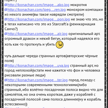
http://konachan.com/image....ako.jpg
мокротня
http://konachan.com/jpeg....ren.jpg
монохром компашки
из некого аниме(вы такое наврядли смотрели)
http://konachan.com/image....pon.jpg
не знаю что это, но
в тегах написано что это из Starcraft'а (реинкарнация
Санчо?)
http://konachan.com/image....air.jpg
оригинальный арт.
огромный дракон и некий бегун, который надеялся его
хоть как-то проткнуть и убить
чуть дальше череда странных артов(авторские чёрные
поля)
http://konachan.com/image....uya.jpg
странный арт, но
город неплохой(кстати мне кажется что фон и человека
рисовали разные люди)
http://konachan.com/image....ter.jpg
город, походу с
некоторыми современными технологиями(либо
странный, ибо взлётно-посадочная полоса видно что для
самолётов, но она очень короткая, даже у кораблей с
посадочной полосой сама полоса длиннее(ну и корабль
естессвенно))