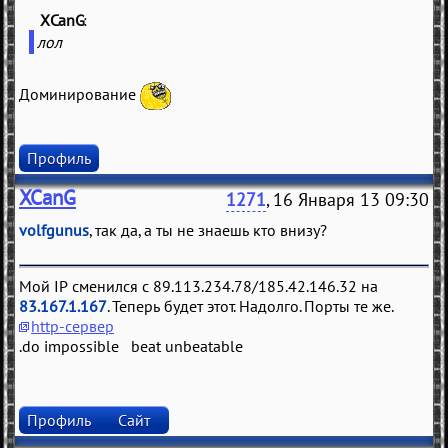
XCanG
(
)
лол
Доминирование
Профиль
XCanG
1271
, 16 Января 13 09:30
volfgunus
, так да, а ты не знаешь кто внизу?
Мой IP сменился с 89.113.234.78/185.42.146.32 на
83.167.1.167
. Теперь будет этот. Надолго. Порты те же.
http-сервер
.do impossible beat unbeatable
Профиль
Сайт