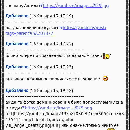
спешл ту Антилл
https://yande.re/image....%29.jpg
Добавлено
(16 Января 13, 17:19)
---------------------------------------------
лол, распилили по кускам
https://yande.re/post?
tags=parent%3A203877
Добавлено
(16 Января 13, 17:22)
---------------------------------------------
блин. яндере по сравнению с коначаном гавно
Добавлено
(16 Января 13, 17:23)
---------------------------------------------
это такое небольшое лирическое отступление
Добавлено
(16 Января 13, 19:48)
---------------------------------------------
ах да, та фотка доминирования была попросту выпилена
отсюда
https://yande.re/image....%29.png
[url]https://yande.re/image/497a8c830eb1ee68064eeb3680b
135111 angel_beats! garter guitar
yui_(angel_beats!).png[/url] или она-же, только некто её