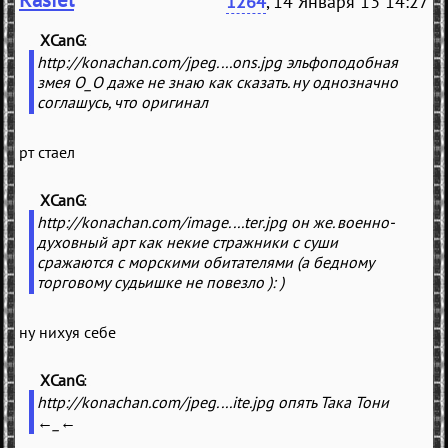
1264
, 14 Января 13 14:27
XCanG
(
)
http://konachan.com/jpeg....ons.jpg эльфоподобная
змея О_О даже не знаю как сказать. ну однозначно
соглашусь, что оригинал
рт стаел
XCanG
(
)
http://konachan.com/image....ter.jpg он же. военно-
духовный арт как некие стражники с суши
сражаются с морскими обитателями (а бедному
торговому судьишке не повезло ): )
ну нихуя себе
XCanG
(
)
http://konachan.com/jpeg....ite.jpg опять Така Тони
←_←