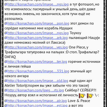
http://konachan.com/image....ngs.jpg
а тут фотошоп, но
что изменилось: пасмурный и унылый день, шёл даже
возможно ливень, но закончился, хотя тучи ещё не
разошлись
http://konachan.com/image....pon.jpg
этот демон по
серёдке напомнил мне корабль Идущих
http://konachan.com/image....ngs.jpg
Тоухоу
http://konachan.com/image....ark.jpg
пылающий Нацу(и
даже немножко молний от Лаксаса)
http://konachan.com/image....yes.jpg
One Piece, у
Трафальгара татуеровка на пальуах :D стоп. Трафальгар?
DAFAQ
http://konachan.com/image....ter.jpg
горячие источники
и личная гейша
http://konachan.com/image....331.jpg
эпичный арт
некого ангара
http://konachan.com/image....old.jpg
ещё один арт
Atelier Totori(спорим вы уже забыли что это такое)
http://konachan.com/jpeg....rts.jpg
Сейбер? СЕЙБЕР?!
Ноуууу, автор взял и испоганил её личность
\-:
http://konachan.com/image....air.jpg
Love & Peace
http://konachan.com/image....est.jpg
а вот это