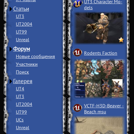
UT3 Character Mo
­
dels
Статьи
UT3
UT2004
UT99
Unreal
Форум
Rodents Faction
Новые сообщения
Участники
Поиск
Галерея
UT4
UT3
UT2004
VCTF-H3D-Beaver
­
Beach msu
UT99
UCs
Unreal