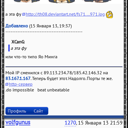
а эта фу
http://th08.deviantart.net/fs71....971.jpg
Добавлено
(15 Января 13, 19:37)
---------------------------------------------
XCanG
(
)
а эта фу
или что-то типо Яо Минга
Мой IP сменился с 89.113.234.78/185.42.146.32 на
83.167.1.167
. Теперь будет этот. Надолго. Порты те же.
http-сервер
.do impossible beat unbeatable
Профиль
Сайт
volfgunus
1270
, 15 Января 13 21:59