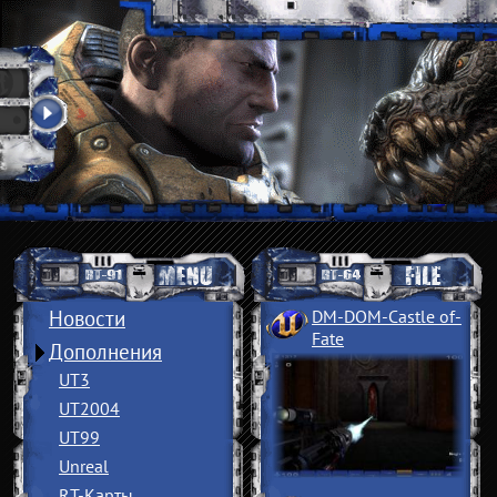
Новости
DM-DOM-Castle of
­
Fate
Дополнения
UT3
UT2004
UT99
Unreal
RT-Карты