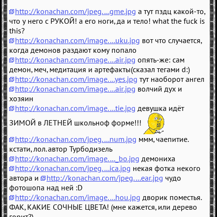
http://konachan.com/jpeg....gme.jpg
а тут пздц какой-то,
что у него с РУКОЙ! а его ноги, да и тело! what the fuck is
this?
http://konachan.com/image....uku.jpg
вот что случается,
когда демонов раздают кому попало
http://konachan.com/image....air.jpg
опять-же: сам
демон, меч, медитация и артефакты(сказал тегами d:)
http://konachan.com/image....yes.jpg
тут наоборот ангел
http://konachan.com/image....air.jpg
волчий дух и
хозяин
http://konachan.com/image....tie.jpg
девушка идёт
ЗИМОЙ в ЛЕТНЕЙ школьноф форме!!!
http://konachan.com/jpeg....num.jpg
ммм, чаепитие.
кстати, лол. автор Турбодизель
http://konachan.com/image...._bo.jpg
демониха
http://konachan.com/jpeg....ica.jpg
некая фотка некого
автора и
http://konachan.com/jpeg....ear.jpg
чудо
фотошопа над ней :D
http://konachan.com/image....hou.jpg
дворик поместья.
ФАК, КАКИЕ СОЧНЫЕ ЦВЕТА! (мне кажется, или дерево
горит?)