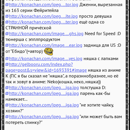
http://konachan.com/jpeg....tor.jpg
Дженни, вырезанная
из 163 серии Фейритейла
http://konachan.com/jpeg....ite.jpg
просто девушка
http://konachan.com/jpeg....ter.jpg
ещё одна со
СТРАННОЙ причёской
http://konachan.com/image....ghs.jpg
Need for Speed :D
тюнерша с эпплпродуктом
http://konachan.com/image....ear.jpg
задница для US :D
от "Ебидо"(=автор)
http://konachan.com/image....yes.jpg
няшка с лапками
http://gelbooru.com/index.php?
page=post&s=view&id=1693391#image
няшка из аниме
К (ПС я бы сказал не "няшка", а поразннобразнее, но её
так и зовут в аниме: Neko(кошка, неко, няшка))
http://konachan.com/jpeg....iga.jpg
толстушка D:
http://konachan.com/jpeg....iga.jpg
парень как-бы
намекает...
http://konachan.com/jpeg....iga.jpg
"не хотите чайку,
хозяин?"
http://konachan.com/jpeg....iga.jpg
"или может быть вам
потереть спинку?"