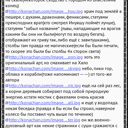
конец)
http://konachan.com/image....hou.jpg
храм под землёй в
пешере, с духами, драконами, фениксами, статуями
преисподних врат(кто смотрел Инуяшу поймёт лучше),
статуями *забыл название* (львы, нападающие на врагов
какими бы они ни были(могут по воздуху бегать).
отображают их гриву так, либо ещё с завитушками),
столбы там правда не магические(если бы были печати,
то скорее это были бы столбы 4х сторон света)
http://konachan.com/image....pon.jpg
хоть это
оригинальный арт, но смахивает на Хало
http://konachan.com/image....sky.jpg
небо, пики гор,
облака и корабли(тоже напоминают —·—) от того-же
автора
http://konachan.com/image....nic.jpg
ещё. на сей раз лес,
а корни деревьев собирают под собой природную
энергию. кстати мостик с факелами очень красив
http://konachan.com/image....all.jpg
и ещё. у водопада.
некая беседка (правда я бы если бы строил, наверное
колесо бы поставил чуть выше по течению)
http://konachan.com/image....ter.jpg
он же. военно-
духовный арт как некие стражники с суши сражаются с