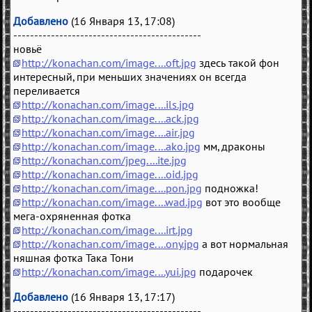
Добавлено
(16 Января 13, 17:08)
---------------------------------------------
новьё
http://konachan.com/image....oft.jpg
здесь такой фон
интересный, при меньших значениях он всегда
переливается
http://konachan.com/image....ils.jpg
http://konachan.com/image....ack.jpg
http://konachan.com/image....air.jpg
http://konachan.com/image....ako.jpg
мм, драконы
http://konachan.com/jpeg....ite.jpg
http://konachan.com/image....oid.jpg
http://konachan.com/image....pon.jpg
подножка!
http://konachan.com/image....wad.jpg
вот это вообще
мега-охряненная фотка
http://konachan.com/image....irt.jpg
http://konachan.com/image....ony.jpg
а вот нормальная
няшная фотка Така Тони
http://konachan.com/image....yui.jpg
подарочек
Добавлено
(16 Января 13, 17:17)
---------------------------------------------