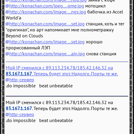
http://konachan.com/jpeg....gme.jpg
мотоцикл
http://konachan.com/image....ngs.jpg
бабочка. из Accel
World'а
http://konachan.com/image....set.jpg
станция, хоть и тег
"оригинал", но арт напоминает мне полнометражку
Beyond on Clouds
http://konachan.com/image....set.jpg
хорошо
прорисованный ЛЭП
http://konachan.com/image....ain.jpg
снова станция
Мой IP сменился с 89.113.234.78/185.42.146.32 на
83.167.1.167
. Теперь будет этот. Надолго. Порты те же.
http-сервер
.do impossible beat unbeatable
Мой IP сменился с 89.113.234.78/185.42.146.32 на
83.167.1.167
. Теперь будет этот. Надолго. Порты те же.
http-сервер
.do impossible beat unbeatable