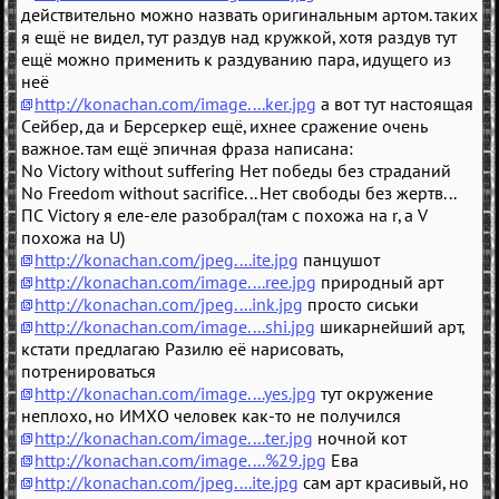
действительно можно назвать оригинальным артом. таких
я ещё не видел, тут раздув над кружкой, хотя раздув тут
ещё можно применить к раздуванию пара, идущего из
неё
http://konachan.com/image....ker.jpg
а вот тут настоящая
Сейбер, да и Берсеркер ещё, ихнее сражение очень
важное. там ещё эпичная фраза написана:
No Victory without suffering Нет победы без страданий
No Freedom without sacrifice... Нет свободы без жертв...
ПС Victory я еле-еле разобрал(там c похожа на r, а V
похожа на U)
http://konachan.com/jpeg....ite.jpg
панцушот
http://konachan.com/image....ree.jpg
природный арт
http://konachan.com/jpeg....ink.jpg
просто сиськи
http://konachan.com/image....shi.jpg
шикарнейший арт,
кстати предлагаю Разилю её нарисовать,
потренироваться
http://konachan.com/image....yes.jpg
тут окружение
неплохо, но ИМХО человек как-то не получился
http://konachan.com/image....ter.jpg
ночной кот
http://konachan.com/image....%29.jpg
Ева
http://konachan.com/jpeg....ite.jpg
сам арт красивый, но