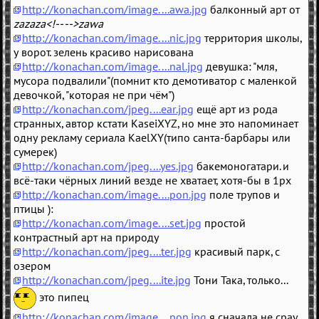
http://konachan.com/image....awa.jpg
балконный арт от
zazaza<!-- -->zawa
http://konachan.com/image....nic.jpg
территория школы,
у ворот. зелень красиво нарисована
http://konachan.com/image....nal.jpg
девушка: "мля,
мусора подвалили"(помнит кто демотиватор с маленкой
девочкой, "которая не при чём")
http://konachan.com/jpeg....ear.jpg
ещё арт из рода
странных, автор кстати KaseiXYZ, но мне это напоминает
одну рекламу сериала KaelXY(типо санта-барбары или
сумерек)
http://konachan.com/jpeg....yes.jpg
бакемоногатари. и
всё-таки чёрных линий везде не хватает, хотя-бы в 1px
http://konachan.com/image....pon.jpg
поле трупов и
птицы ):
http://konachan.com/image....set.jpg
простой
контрастный арт на природу
http://konachan.com/jpeg....ter.jpg
красивый парк, с
озером
http://konachan.com/jpeg....ite.jpg
Тони Така, только...
это пипец
http://konachan.com/image....pon.jpg
я сначала не срау