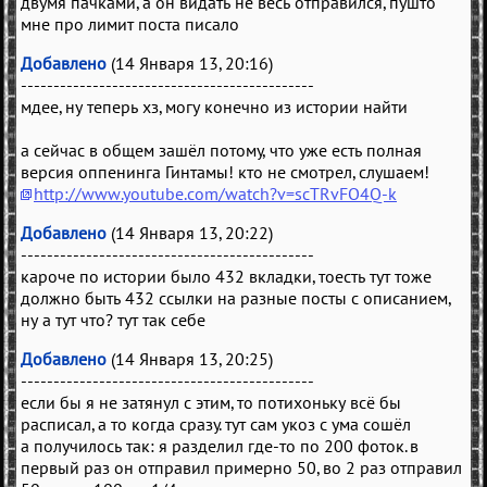
двумя пачками, а он видать не весь отправился, пушто
мне про лимит поста писало
Добавлено
(14 Января 13, 20:16)
---------------------------------------------
мдее, ну теперь хз, могу конечно из истории найти
а сейчас в общем зашёл потому, что уже есть полная
версия оппенинга Гинтамы! кто не смотрел, слушаем!
http://www.youtube.com/watch?v=scTRvFO4Q-k
Добавлено
(14 Января 13, 20:22)
---------------------------------------------
кароче по истории было 432 вкладки, тоесть тут тоже
должно быть 432 ссылки на разные посты с описанием,
ну а тут что? тут так себе
Добавлено
(14 Января 13, 20:25)
---------------------------------------------
если бы я не затянул с этим, то потихоньку всё бы
расписал, а то когда сразу. тут сам укоз с ума сошёл
а получилось так: я разделил где-то по 200 фоток. в
первый раз он отправил примерно 50, во 2 раз отправил