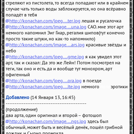
стреляют из пистолета, то всегда попадают или в крайнем
случае чать только воды заблокируется, но она всёравно
попадёт в тебя
http://konachan.com/jpeg....ter.jpg
лешая и русалочка
http://konachan.com/image....una.jpg
САО. мне этот арт
немного напомнил Эиг Гиар, регалия шипов(тут конечно
просто такие штуки, но как-то напомнило)
http://konachan.com/image....ars.jpg
красивые звёзды и
небо
http://konachan.com/jpeg....gme.jpg
я как увидел этот
арт, так и сказал: Да это же Лейн! Потом посмотрел на
теги, так оно и есть. да и вообще тут монохром, арт
офигенный
http://konachan.com/jpeg....ora.jpg
в поезде
http://konachan.com/jpeg....ite.jpg
немного
лоли
эротики
Добавлено
(14 Января 13, 16:45)
---------------------------------------------
(продолжение)
два арта, один оригинал и второй – фотошоп
http://konachan.com/image....ngs.jpg
здесь был
обычный, может быть и весёлый денёк, пошёл грибной
дождик и Сырно промокла