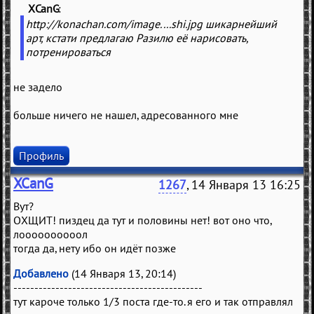
XCanG
(
)
http://konachan.com/image....shi.jpg шикарнейший
арт, кстати предлагаю Разилю её нарисовать,
потренироваться
не задело
больше ничего не нашел, адресованного мне
Профиль
XCanG
1267
, 14 Января 13 16:25
Вут?
ОХЩИТ! пиздец да тут и половины нет! вот оно что,
лоооооооооол
тогда да, нету ибо он идёт позже
Добавлено
(14 Января 13, 20:14)
---------------------------------------------
тут кароче только 1/3 поста где-то. я его и так отправлял