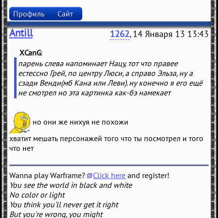
Профиль
Сайт
Antill
1262
, 14 Января 13 13:43
XCanG
(
)
парень слева напоминает Нацу, тот что правее
естессно Грей, по центру Люси, а справо Эльза, ну а
сзади Венди(мб Кана или Леви). ну конечно я его ещё
не смотрел но эта картинка как-бэ намекает
но они же нихуя не похожи
хватит мешать персонажей того что ты посмотрел и того
что нет
Wanna play Warframe?
Click here
and register!
You see the world in black and white
No color or light
You think you'll never get it right
But you're wrong, you might