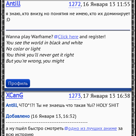
Antill
1272
, 16 Января 13 11:55
я знаю, кто внизу, но понятия не имею, кто их доминирует
:D
Wanna play Warframe?
Click here
and register!
You see the world in black and white
No color or light
You think you'll never get it right
But you're wrong, you might
Профиль
XCanG
1273
, 17 Января 13 16:38
Antill
, ЧТО*!?! Ты не знаешь что такая Yui? HOLY SHIT
Добавлено
(16 Января 13, 16:32)
---------------------------------------------
а ну пшёл быстро смотреть
одно из лучших аниме
за
всю историю