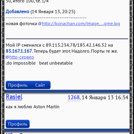
50, итого 100, т.е. 1/4
Добавлено
(14 Января 13, 20:25)
---------------------------------------------
новая фоточка
http://konachan.com/image....gme.jpg
Мой IP сменился с 89.113.234.78/185.42.146.32 на
83.167.1.167
. Теперь будет этот. Надолго. Порты те же.
http-сервер
.do impossible beat unbeatable
Профиль
Сайт
Rasiel
1268
, 14 Января 13 16:34
как я люблю Aston Martin
Профиль