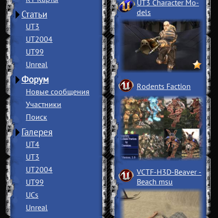
UT3 Character Mo
­
dels
Статьи
UT3
UT2004
UT99
Unreal
Форум
Rodents Faction
Новые сообщения
Участники
Поиск
Галерея
UT4
UT3
UT2004
VCTF-H3D-Beaver
­
Beach msu
UT99
UCs
Unreal