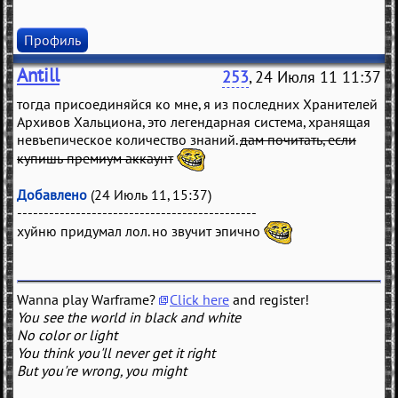
Профиль
Antill
253
, 24 Июля 11 11:37
тогда присоединяйся ко мне, я из последних Хранителей
Архивов Хальциона, это легендарная система, хранящая
невъепическое количество знаний.
дам почитать, если
купишь премиум аккаунт
Добавлено
(24 Июль 11, 15:37)
---------------------------------------------
хуйню придумал лол. но звучит эпично
Wanna play Warframe?
Click here
and register!
You see the world in black and white
No color or light
You think you'll never get it right
But you're wrong, you might