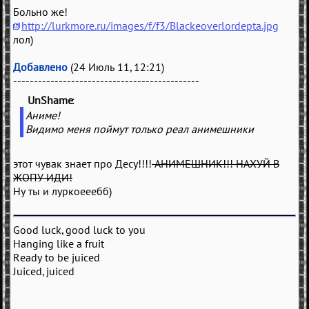
Больно же!
http://lurkmore.ru/images/f/f3/Blackeoverlordepta.jpg
лол)
Добавлено
(24 Июль 11, 12:21)
---------------------------------------------
UnShame
(
)
Аниме!
Видимо меня поймут только реал анимешники
этот чувак знает про Десу!!!!
АНИМЕШНИК!!! НАХУЙ В
ЖОПУ ИДИ!
Ну ты и луркоееебб)
Good luck, good luck to you
Hanging like a fruit
Ready to be juiced
Juiced, juiced