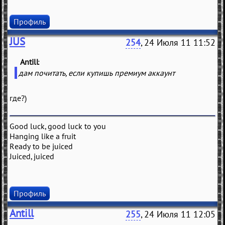
Профиль
JUS
254
, 24 Июля 11 11:52
Antill
(
)
дам почитать, если купишь премиум аккаунт
где?)
Good luck, good luck to you
Hanging like a fruit
Ready to be juiced
Juiced, juiced
Профиль
Antill
255
, 24 Июля 11 12:05