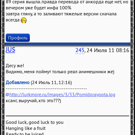
89 серия вышла. правда перевода от анкорда еще нет, но
вечером уже будет инфа 100%
завтра гляну, а то заливают тяжелые версии сначала
всегда
Профиль
JUS
245
, 24 Июля 11 08:16
Десу же!
Видимо, меня поймут только реал анимешники же)
Добавлено
(24 Июль 11, 12:16)
---------------------------------------------
http://lurkmore.ru/images/3/33/Pomidorayopta.jpg
ксанг, выручай, кто это???)
Good luck, good luck to you
Hanging like a fruit
Ready to be juiced