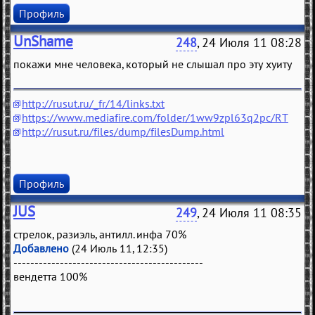
Профиль
UnShame
248
, 24 Июля 11 08:28
покажи мне человека, который не слышал про эту хуиту
http://rusut.ru/_fr/14/links.txt
https://www.mediafire.com/folder/1ww9zpl63q2pc/RT
http://rusut.ru/files/dump/filesDump.html
Профиль
JUS
249
, 24 Июля 11 08:35
стрелок, разиэль, антилл. инфа 70%
Добавлено
(24 Июль 11, 12:35)
---------------------------------------------
вендетта 100%