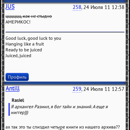
JUS
258
, 24 Июля 11 12:38
цццццц, как не стыдно
АМЕРИКОС!
Good luck, good luck to you
Hanging like a fruit
Ready to be juiced
Juiced, juiced
Профиль
Antill
259
, 24 Июля 11 12:57
Rasiel
(
)
Я архангел Разиил, я бог тайн и знаний. А еще я
ниггер)))
ах так это ты спиздил четыре книги из нашего архива??