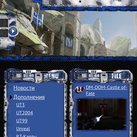
Новости
DM-DOM-Castle of
­
Fate
Дополнения
UT3
UT2004
UT99
Unreal
RT-Карты