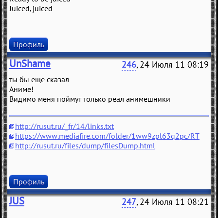
Juiced, juiced
Профиль
UnShame
246
, 24 Июля 11 08:19
ты бы еще сказал
Аниме!
Видимо меня поймут только реал анимешники
http://rusut.ru/_fr/14/links.txt
https://www.mediafire.com/folder/1ww9zpl63q2pc/RT
http://rusut.ru/files/dump/filesDump.html
Профиль
JUS
247
, 24 Июля 11 08:21