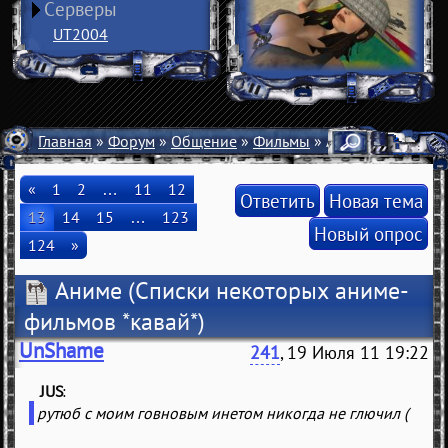
Серверы
UT2004
Главная
»
Форум
»
Общение
»
Фильмы
» Аниме
«
1
2
…
11
12
Ответить
Новая тема
13
14
15
…
123
Новый опрос
124
»
Аниме
(Списки некоторых аниме-
фильмов *кавай*)
UnShame
241
, 19 Июля 11 19:22
JUS
(
)
рутюб с моим говновым инетом никогда не глючил (