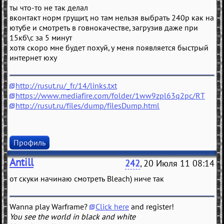
ты что-то не так делал
вконтакт норм грущит, но там нельзя выбрать 240p как на
ютубе и смотреть в говнокачестве, загрузив даже при
15кб\с за 5 минут
хотя скоро мне будет похуй, у меня появляется быстрый
интернет юху
http://rusut.ru/_fr/14/links.txt
https://www.mediafire.com/folder/1ww9zpl63q2pc/RT
http://rusut.ru/files/dump/filesDump.html
Профиль
Antill
242
, 20 Июля 11 08:14
от скуки начинаю смотреть Bleach) ниче так
Wanna play Warframe?
Click here
and register!
You see the world in black and white