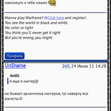
наконецто я тебя нашел
Wanna play Warframe?
Click here
and register!
You see the world in black and white
No color or light
You think you'll never get it right
But you're wrong, you might
Профиль
UnShame
260
, 24 Июля 11 14:28
Antill
(
)
А еще я ниггер)))
не бывает архангелов ниггеров, тут наверху все
расисты:D