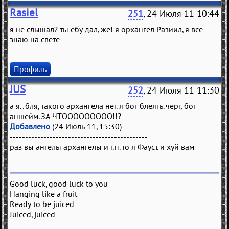
Rasiel
251
, 24 Июля 11 10:44
я не слышал? ты ебу дал, же! я орхангел Разиил, я все
знаю на свете
Профиль
JUS
252
, 24 Июля 11 11:30
а я.. бля, такого архангела нет. я бог блеять. черт, бог
аншейм. ЗА ЧТООООООООО!!?
Добавлено
(24 Июль 11, 15:30)
---------------------------------------------
раз вы ангелы архангелы и т.п. то я Фауст. и хуй вам
Good luck, good luck to you
Hanging like a fruit
Ready to be juiced
Juiced, juiced